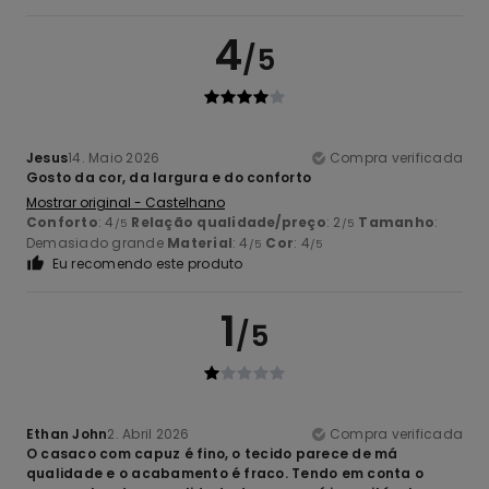
4
/5
Jesus
14. Maio 2026
Compra verificada
Gosto da cor, da largura e do conforto
Mostrar original - Castelhano
Conforto
: 4
Relação qualidade/preço
: 2
Tamanho
:
/5
/5
Demasiado grande
Material
: 4
Cor
: 4
/5
/5
Eu recomendo este produto
1
/5
Ethan John
2. Abril 2026
Compra verificada
O casaco com capuz é fino, o tecido parece de má
qualidade e o acabamento é fraco. Tendo em conta o