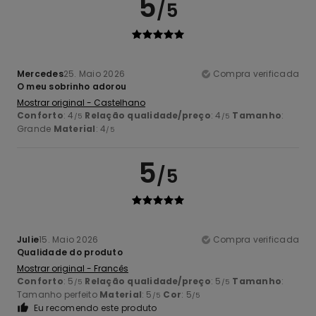
5
/5
Mercedes
25. Maio 2026
Compra verificada
O meu sobrinho adorou
Mostrar original - Castelhano
Conforto
: 4
Relação qualidade/preço
: 4
Tamanho
:
/5
/5
Grande
Material
: 4
/5
5
/5
Julie
15. Maio 2026
Compra verificada
Qualidade do produto
Mostrar original - Francês
Conforto
: 5
Relação qualidade/preço
: 5
Tamanho
:
/5
/5
Tamanho perfeito
Material
: 5
Cor
: 5
/5
/5
Eu recomendo este produto