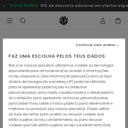
Avançar
DUPLA PROMO
10% de desconto adicional em ofertas especiais
para
a
informação
do
produto
Continuar sem aceitar
FAZ UMA ESCOLHA PELOS TEUS DADOS
Nós e os nossos parceiros utilizamos cookies ou tecnologia
equivalente para armazenar e/ou aceder a informações
no teu dispositivo. Esta informação pessoal (como os teus
dados de navegação e endereço IP) pode ser utilizada
para te apresentar publicações e conteúdos
personalizados; para medir a publicidade e o desempenho
do conteúdo; para apresentar anúncios personalizados;
para saber mais sobre o nosso público; para desenvolver e
melhorar os produtos dos nossos parceiros. Podes definir
as tuas escolhas para aceitar ou recusar cookies que
estão sujeitos ao teu consentimento, ou para recusar
cookies que não estão sujeitos ao teu consentimento (tais