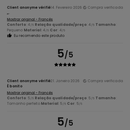
Client anonyme vérifié
14. Fevereiro 2026
Compra verificada
,,.
Mostrar original - Francês
Conforto
: 4
Relação qualidade/preço
: 4
Tamanho
:
/5
/5
Pequeno
Material
: 4
Cor
: 4
/5
/5
Eu recomendo este produto
5
/5
Client anonyme vérifié
21. Janeiro 2026
Compra verificada
É bonito
Mostrar original - Francês
Conforto
: 5
Relação qualidade/preço
: 5
Tamanho
:
/5
/5
Tamanho perfeito
Material
: 5
Cor
: 5
/5
/5
5
/5