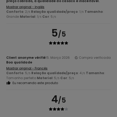
preço cobrado, a qualidade do casaco é inaceitável.
Mostrar original - Inglês
Conforto
: 2
Relação qualidade/preço
: 1
Tamanho
:
/5
/5
Grande
Material
: 1
Cor
: 5
/5
/5
5
/5
Client anonyme vérifié
15. Março 2026
Compra verificada
Boa qualidade
Mostrar original - Francês
Conforto
: 5
Relação qualidade/preço
: 4
Tamanho
:
/5
/5
Tamanho perfeito
Material
: 5
Cor
: 5
/5
/5
Eu recomendo este produto
4
/5