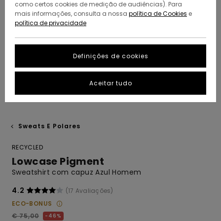
como certos cookies de medição de audiências). Para
mais informações, consulta a nossa
política de Cookies
e
política de privacidade
Definições de cookies
Aceitar tudo
Sweats E Polares
RECYCLED
Lowcase Pigment
Sweatshirt com capuz Azul Homem
4.2
(17 Avaliações)
ECO-BONUS
€ 75,00
46%