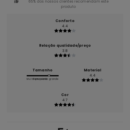
65% dos nossos clientes recomendam este
produto
Conforto
4.4
Relação qualidade/preço
3.8
Tamanho
Material
4.4
Muito pequeno
Demasiado grande
Cor
4.7