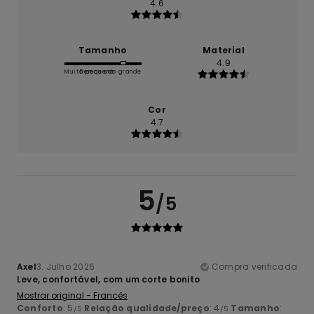
4.6
Tamanho
Material
4.9
Muito pequeno
Demasiado grande
Cor
4.7
5
/5
Axel
3. Julho 2026
Compra verificada
Leve, confortável, com um corte bonito
Mostrar original - Francês
Conforto
: 5
Relação qualidade/preço
: 4
Tamanho
:
/5
/5