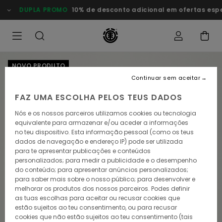
Avançar
DUPLA PROMO
10% de desconto adicional em ofertas especiais
para
a
informação
do
produto
NOVO PRODUTO
Continuar sem aceitar
FAZ UMA ESCOLHA PELOS TEUS DADOS
Nós e os nossos parceiros utilizamos cookies ou tecnologia
equivalente para armazenar e/ou aceder a informações
no teu dispositivo. Esta informação pessoal (como os teus
dados de navegação e endereço IP) pode ser utilizada
para te apresentar publicações e conteúdos
personalizados; para medir a publicidade e o desempenho
do conteúdo; para apresentar anúncios personalizados;
para saber mais sobre o nosso público; para desenvolver e
melhorar os produtos dos nossos parceiros. Podes definir
as tuas escolhas para aceitar ou recusar cookies que
estão sujeitos ao teu consentimento, ou para recusar
cookies que não estão sujeitos ao teu consentimento (tais