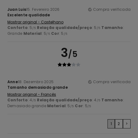
Juan Luis
15. Fevereiro 2026
Compra verificada
Excelente qualidade
Mostrar original - Castelhano
Conforto
: 5
Relação qualidade/preço
: 5
Tamanho
:
/5
/5
Grande
Material
: 5
Cor
: 5
/5
/5
3
/5
Anne
18. Dezembro 2025
Compra verificada
Tamanho demasiado grande
Mostrar original - Francês
Conforto
: 4
Relação qualidade/preço
: 4
Tamanho
:
/5
/5
Demasiado grande
Material
: 5
Cor
: 5
/5
/5
1
2
>