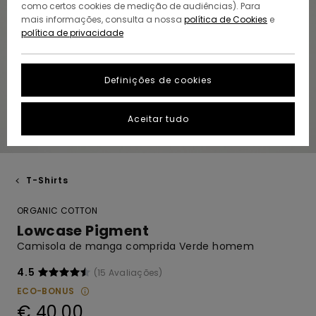
como certos cookies de medição de audiências). Para
mais informações, consulta a nossa
política de Cookies
e
política de privacidade
Definições de cookies
Aceitar tudo
T-Shirts
ORGANIC COTTON
Lowcase Pigment
Camisola de manga comprida Verde homem
4.5
(15 Avaliações)
ECO-BONUS
€ 40,00