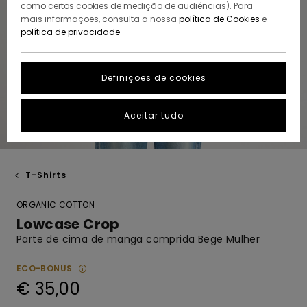
como certos cookies de medição de audiências). Para
mais informações, consulta a nossa
política de Cookies
e
política de privacidade
Definições de cookies
Aceitar tudo
T-Shirts
ORGANIC COTTON
Lowcase Crop
Parte de cima de manga comprida Bege Mulher
ECO-BONUS
€ 35,00