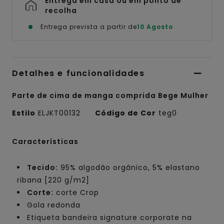
Entrega em casa ou em ponto de
recolha
Entrega prevista a partir de
10 Agosto
Detalhes e funcionalidades
Parte de cima de manga comprida Bege Mulher
Estilo
ELJKT00132
Código de Cor
teg0
Características
Tecido:
95% algodão orgânico, 5% elastano
ribana [220 g/m2]
Corte:
corte Crop
Gola redonda
Etiqueta bandeira signature corporate na