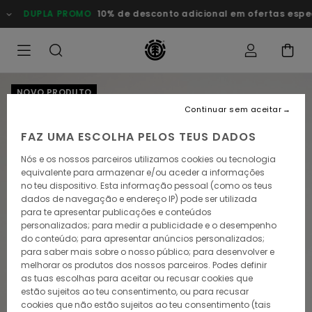
Avançar
DUPLA PROMO
10% de desconto adicional em ofertas especia
para
a
informação
do
produto
NOVO PRODUTO
Continuar sem aceitar
FAZ UMA ESCOLHA PELOS TEUS DADOS
Nós e os nossos parceiros utilizamos cookies ou tecnologia
equivalente para armazenar e/ou aceder a informações
no teu dispositivo. Esta informação pessoal (como os teus
dados de navegação e endereço IP) pode ser utilizada
para te apresentar publicações e conteúdos
personalizados; para medir a publicidade e o desempenho
do conteúdo; para apresentar anúncios personalizados;
para saber mais sobre o nosso público; para desenvolver e
melhorar os produtos dos nossos parceiros. Podes definir
as tuas escolhas para aceitar ou recusar cookies que
estão sujeitos ao teu consentimento, ou para recusar
cookies que não estão sujeitos ao teu consentimento (tais