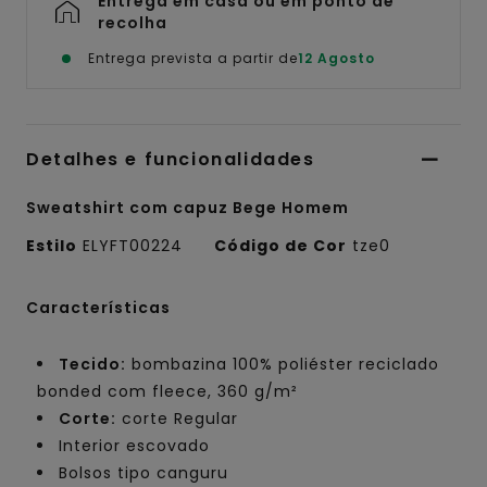
Entrega em casa ou em ponto de
recolha
Entrega prevista a partir de
12 Agosto
Detalhes e funcionalidades
Sweatshirt com capuz Bege Homem
Estilo
ELYFT00224
Código de Cor
tze0
Características
Tecido:
bombazina 100% poliéster reciclado
bonded com fleece, 360 g/m²
Corte:
corte Regular
Interior escovado
Bolsos tipo canguru