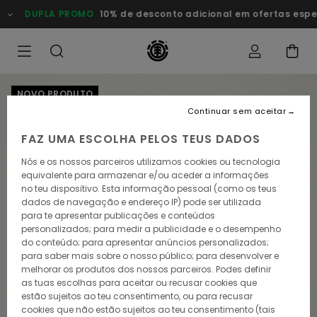
Avançar
DUPLA PROMO
10% de desconto adicional em ofertas especia
para
a
informação
do
produto
NOVO PRODUTO
Continuar sem aceitar
FAZ UMA ESCOLHA PELOS TEUS DADOS
Nós e os nossos parceiros utilizamos cookies ou tecnologia
equivalente para armazenar e/ou aceder a informações
no teu dispositivo. Esta informação pessoal (como os teus
dados de navegação e endereço IP) pode ser utilizada
para te apresentar publicações e conteúdos
personalizados; para medir a publicidade e o desempenho
do conteúdo; para apresentar anúncios personalizados;
para saber mais sobre o nosso público; para desenvolver e
melhorar os produtos dos nossos parceiros. Podes definir
as tuas escolhas para aceitar ou recusar cookies que
estão sujeitos ao teu consentimento, ou para recusar
cookies que não estão sujeitos ao teu consentimento (tais