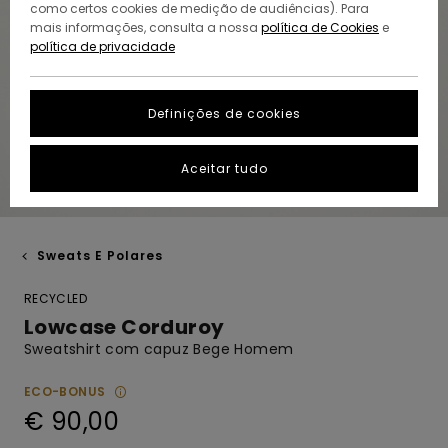
como certos cookies de medição de audiências). Para
mais informações, consulta a nossa
política de Cookies
e
política de privacidade
Definições de cookies
Aceitar tudo
Sweats E Polares
RECYCLED
Lowcase Corduroy
Sweatshirt com capuz Bege Homem
ECO-BONUS
€ 90,00