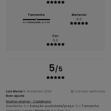
Tamanho
Material
5.0
Muito pequeno
Demasiado grande
Cor
5.0
5
/5
Luis Maria
16. Novembro 2025
Compra verificada
Bom ajuste
Mostrar original - Castelhano
Conforto
: 5
Relação qualidade/preço
: 5
Tamanho
:
/5
/5
Tamanho perfeito
Material
: 5
Cor
: 5
/5
/5