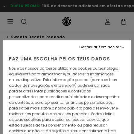
Avançar
DUPLA PROMO
10% de desconto adicional em ofertas esp
para
a
informação
do
produto
Sweats Decote Redondo
Continuar sem aceitar
FAZ UMA ESCOLHA PELOS TEUS DADOS
Nós e os nossos parceiros utilizamos cookies ou tecnologia
equivalente para armazenar e/ou aceder a informações
no teu dispositivo. Esta informação pessoal (como os teus
dados de navegação e endereço IP) pode ser utilizada
para te apresentar publicações e conteúdos
personalizados; para medir a publicidade e o desempenho
do conteúdo; para apresentar anúncios personalizados;
para saber mais sobre o nosso público; para desenvolver e
melhorar os produtos dos nossos parceiros. Podes definir
as tuas escolhas para aceitar ou recusar cookies que
estão sujeitos ao teu consentimento, ou para recusar
cookies que não estão sujeitos ao teu consentimento (tais