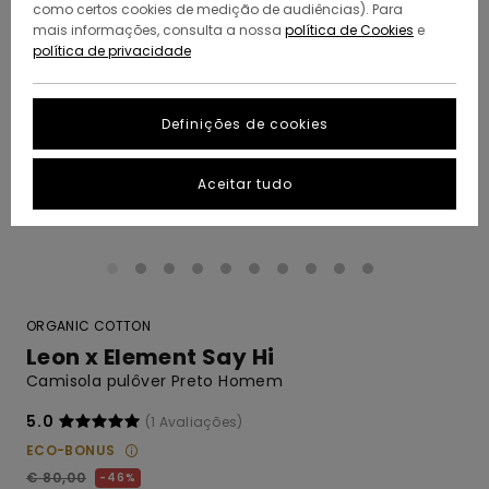
como certos cookies de medição de audiências). Para
mais informações, consulta a nossa
política de Cookies
e
política de privacidade
Definições de cookies
Aceitar tudo
ORGANIC COTTON
Leon x Element Say Hi
Camisola pulôver Preto Homem
5.0
(1 Avaliações)
ECO-BONUS
€ 80,00
46%