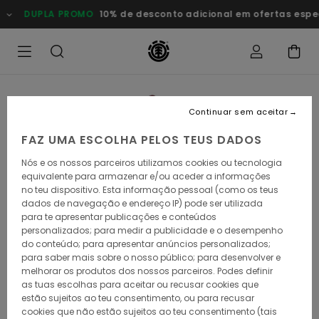
Avançar
DUPLA PROMO
10% de desconto adicional em ofertas especia
para
a
informação
do
produto
Continuar sem aceitar
FAZ UMA ESCOLHA PELOS TEUS DADOS
Nós e os nossos parceiros utilizamos cookies ou tecnologia
equivalente para armazenar e/ou aceder a informações
no teu dispositivo. Esta informação pessoal (como os teus
dados de navegação e endereço IP) pode ser utilizada
para te apresentar publicações e conteúdos
personalizados; para medir a publicidade e o desempenho
do conteúdo; para apresentar anúncios personalizados;
para saber mais sobre o nosso público; para desenvolver e
melhorar os produtos dos nossos parceiros. Podes definir
as tuas escolhas para aceitar ou recusar cookies que
estão sujeitos ao teu consentimento, ou para recusar
cookies que não estão sujeitos ao teu consentimento (tais