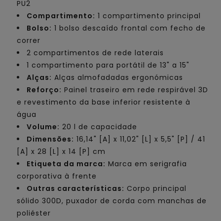
PU2
Compartimento:
1 compartimento principal
Bolso:
1 bolso descaído frontal com fecho de
correr
2 compartimentos de rede laterais
1 compartimento para portátil de 13" a 15"
Alças:
Alças almofadadas ergonómicas
Reforço:
Painel traseiro em rede respirável 3D
e revestimento da base inferior resistente à
água
Volume:
20 l de capacidade
Dimensões:
16,14" [A] x 11,02" [L] x 5,5" [P] / 41
[A] x 28 [L] x 14 [P] cm
Etiqueta da marca:
Marca em serigrafia
corporativa à frente
Outras características:
Corpo principal
sólido 300D, puxador de corda com manchas de
poliéster