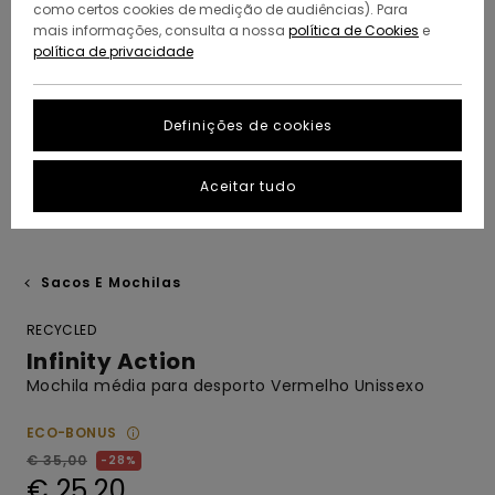
como certos cookies de medição de audiências). Para
mais informações, consulta a nossa
política de Cookies
e
política de privacidade
Definições de cookies
Aceitar tudo
Sacos E Mochilas
RECYCLED
Infinity Action
Mochila média para desporto Vermelho Unissexo
ECO-BONUS
€ 35,00
28%
€ 25,20