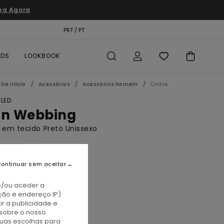
pa Agora
TÃO PRESENTE
PRT / PT
LOCALIZADOR DE LOJAS
RDS
LOOKBOOK
De Início
Acessórios
Acessórios Homem
Cintos
LED
on Webbing
 em tecido Preto Unissexo
(23 Avaliações)
BONUS
ontinuar sem aceitar
5,00
e/ou aceder a
ção e endereço IP)
r a publicidade e
lint Black
sobre o nosso
tuas escolhas para