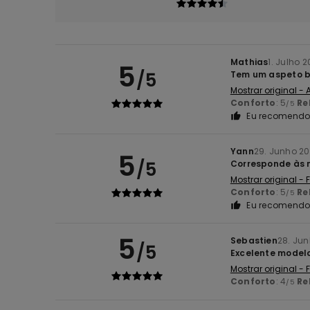
Mathias
1. Julho 
5
/5
Tem um aspeto bo
Mostrar original -
Conforto
: 5
Re
/5
Eu recomendo 
Yann
29. Junho 2
5
/5
Corresponde às 
Mostrar original -
Conforto
: 5
Re
/5
Eu recomendo 
5
Sebastien
28. Ju
/5
Excelente modelo
Mostrar original -
Conforto
: 4
Re
/5