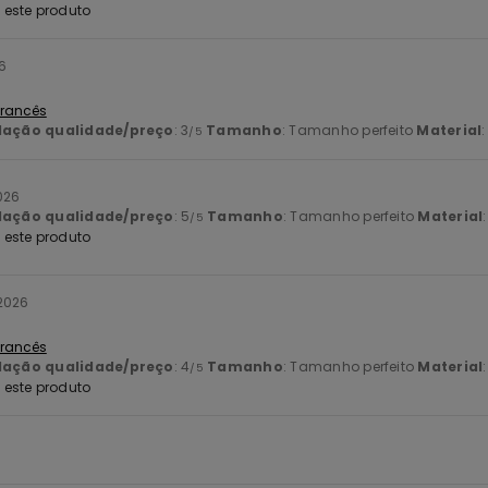
este produto
6
 Francês
lação qualidade/preço
: 3
Tamanho
: Tamanho perfeito
Material
:
/5
026
lação qualidade/preço
: 5
Tamanho
: Tamanho perfeito
Material
/5
este produto
 2026
 Francês
lação qualidade/preço
: 4
Tamanho
: Tamanho perfeito
Material
/5
este produto