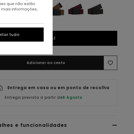
kies que não estão
a mais informações,
itar tudo
1SZ
Adicionar ao cesto
Entrega em casa ou em ponto de recolha
Entrega prevista a partir de
8 Agosto
alhes e funcionalidades