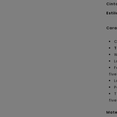
Cint
Estil
Cara
C
T
W
L
F
five
L
P
T
five
Mate