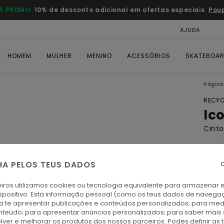
A PROMO
10% de desconto adicional em ofertas especiais
Pou
AJUDA
CAR
HOMEM
MULHER
MENINO
ACESSÓRIOS
SKATEBOA
Página 
RECYC
Ic
Cinto
4.9
ECO-
HA PELOS TEUS DADOS
C
€ 2
iros utilizamos cookies ou tecnologia equivalente para armazenar 
spositivo. Esta informação pessoal (como os teus dados de navega
ra te apresentar publicações e conteúdos personalizados; para medi
F
Cor
eúdo; para apresentar anúncios personalizados; para saber mais 
lver e melhorar os produtos dos nossos parceiros. Podes definir as 