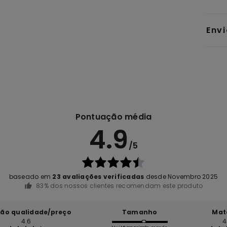
Env
Pontuação média
4.9
/5
baseado em
23 avaliações verificadas
desde Novembro 2025
83% dos nossos clientes recomendam este produto
ção qualidade/preço
Tamanho
Mat
4.6
4