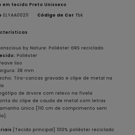
o em tecido Preto Unissexo
o
ELYAA00211
Código de Cor
fbk
cterísticas
onscious by Nature: Poliéster GRS reciclado
ecido:
Poliéster
eave liso
argura: 38 mm
echo: Tira-caricas gravado e clipe de metal na
la
ogótipo de árvore com relevo na fivela
onta do clipe de cauda de metal com letras
amanho único [110 cm de comprimento sem
la].
riais
[Tecido principal] 100% poliéster reciclado