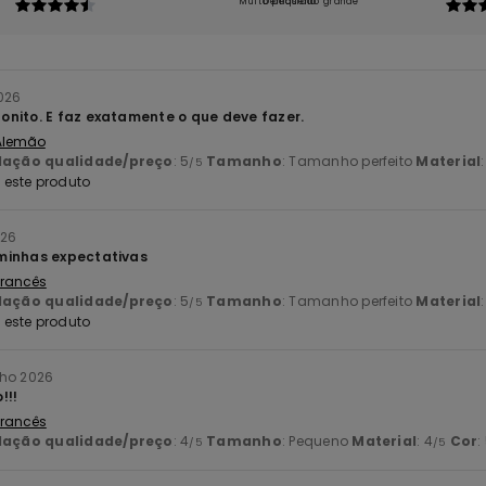
Muito pequeno
Demasiado grande
2026
nito. E faz exatamente o que deve fazer.
 Alemão
lação qualidade/preço
: 5
Tamanho
: Tamanho perfeito
Material
/5
este produto
026
minhas expectativas
 Francês
lação qualidade/preço
: 5
Tamanho
: Tamanho perfeito
Material
/5
este produto
nho 2026
!!!
 Francês
lação qualidade/preço
: 4
Tamanho
: Pequeno
Material
: 4
Cor
:
/5
/5