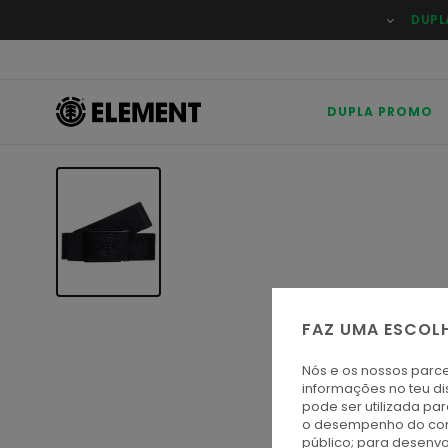
Avançar
DUPL
para
a
informação
do
produto
DUPLA PROMO
FAZ UMA ESCOL
Nós e os nossos parce
informações no teu di
pode ser utilizada pa
o desempenho do cont
público; para desenvo