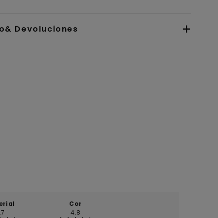
io& Devoluciones
erial
Cor
.7
4.8