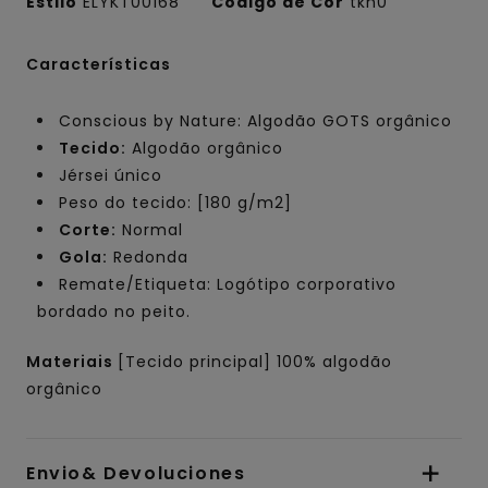
Estilo
ELYKT00168
Código de Cor
tkh0
Características
Conscious by Nature: Algodão GOTS orgânico
Tecido:
Algodão orgânico
Jérsei único
Peso do tecido: [180 g/m2]
Corte:
Normal
Gola:
Redonda
Remate/Etiqueta: Logótipo corporativo
bordado no peito.
Materiais
[Tecido principal] 100% algodão
orgânico
Envio& Devoluciones