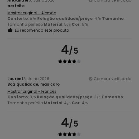
Alexander
6. Julho 2026
Compra verificada
perfeito
Mostrar original - Alemão
Conforto
: 5
Relação qualidade/preço
: 4
Tamanho
:
/5
/5
Tamanho perfeito
Material
: 5
Cor
: 5
/5
/5
Eu recomendo este produto
4
/5
Laurent
3. Julho 2026
Compra verificada
Boa qualidade, mas caro
Mostrar original - Francês
Conforto
: 3
Relação qualidade/preço
: 3
Tamanho
:
/5
/5
Tamanho perfeito
Material
: 4
Cor
: 4
/5
/5
4
/5