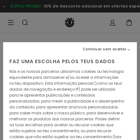
Avançar
DUPLA PROMO
10% de desconto adicional em ofertas especiais
para
a
informação
do
produto
Continuar sem aceitar
FAZ UMA ESCOLHA PELOS TEUS DADOS
Nós e os nossos parceiros utilizamos cookies ou tecnologia
equivalente para armazenar e/ou aceder a informações
no teu dispositivo. Esta informação pessoal (como os teus
dados de navegação e endereço IP) pode ser utilizada
para te apresentar publicações e conteúdos
personalizados; para medir a publicidade e o desempenho
do conteúdo; para apresentar anúncios personalizados;
para saber mais sobre o nosso público; para desenvolver e
melhorar os produtos dos nossos parceiros. Podes definir
as tuas escolhas para aceitar ou recusar cookies que
estão sujeitos ao teu consentimento, ou para recusar
cookies que não estão sujeitos ao teu consentimento (tais