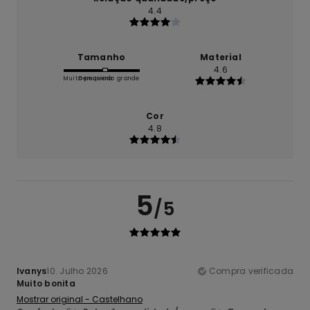
4.4
Tamanho
Material
4.6
Muito pequeno
Demasiado grande
Cor
4.8
5
/5
Ivanys
10. Julho 2026
Compra verificada
Muito bonita
Mostrar original - Castelhano