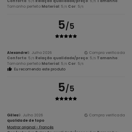
Conforto
: 5
Relação qualidade/preço
: 5
Tamanho
:
/5
/5
Tamanho perfeito
Material
: 5
Cor
: 5
/5
/5
5
/5
Alexandre
9. Julho 2026
Compra verificada
Conforto
: 5
Relação qualidade/preço
: 5
Tamanho
:
/5
/5
Tamanho perfeito
Material
: 5
Cor
: 5
/5
/5
Eu recomendo este produto
5
/5
Gilles
9. Julho 2026
Compra verificada
qualidade de topo
Mostrar original - Francês