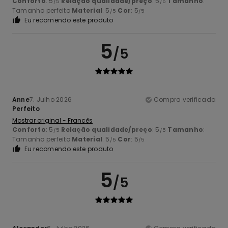
Conforto
: 5
Relação qualidade/preço
: 5
Tamanho
:
/5
/5
Tamanho perfeito
Material
: 5
Cor
: 5
/5
/5
Eu recomendo este produto
5
/5
Anne
7. Julho 2026
Compra verificada
Perfeito
Mostrar original - Francês
Conforto
: 5
Relação qualidade/preço
: 5
Tamanho
:
/5
/5
Tamanho perfeito
Material
: 5
Cor
: 5
/5
/5
Eu recomendo este produto
5
/5