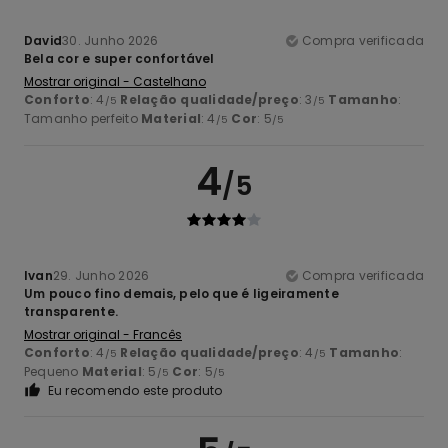
David
30. Junho 2026
Compra verificada
Bela cor e super confortável
Mostrar original - Castelhano
Conforto
: 4
Relação qualidade/preço
: 3
Tamanho
:
/5
/5
Tamanho perfeito
Material
: 4
Cor
: 5
/5
/5
4
/5
Ivan
29. Junho 2026
Compra verificada
Um pouco fino demais, pelo que é ligeiramente
transparente.
Mostrar original - Francês
Conforto
: 4
Relação qualidade/preço
: 4
Tamanho
:
/5
/5
Pequeno
Material
: 5
Cor
: 5
/5
/5
Eu recomendo este produto