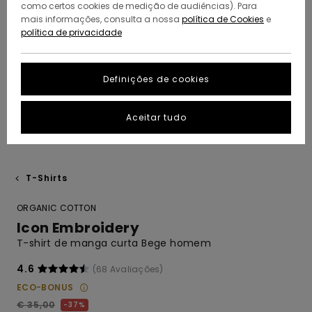
como certos cookies de medição de audiências). Para
mais informações, consulta a nossa
política de Cookies
e
política de privacidade
Definições de cookies
Aceitar tudo
T-Shirts
ORGANIC COTTON
Icon Embroidery
T-shirt de manga curta Bege homem
4.6
(68 Avaliações)
ECO-BONUS
€ 35,00
37%