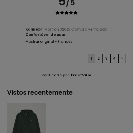
5
/5
Karine
24. Março 2026
Compra verificada
Confortável de usar
Mostrar original - Francês
1
2
3
4
>
Verificado por
TrustVille
Vistos recentemente