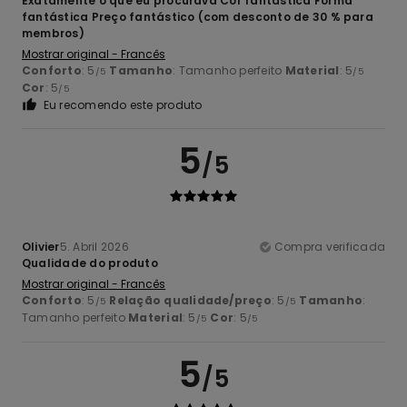
Exatamente o que eu procurava Cor fantástica Forma
fantástica Preço fantástico (com desconto de 30 % para
membros)
Mostrar original - Francês
Conforto
: 5
Tamanho
: Tamanho perfeito
Material
: 5
/5
/5
Cor
: 5
/5
Eu recomendo este produto
5
/5
Olivier
5. Abril 2026
Compra verificada
Qualidade do produto
Mostrar original - Francês
Conforto
: 5
Relação qualidade/preço
: 5
Tamanho
:
/5
/5
Tamanho perfeito
Material
: 5
Cor
: 5
/5
/5
5
/5