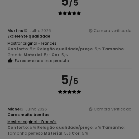
5
/5
Martine
10. Julho 2026
Compra verificada
Excelente qualidade
Mostrar original - Francês
Conforto
: 5
Relação qualidade/preço
: 5
Tamanho
:
/5
/5
Grande
Material
: 5
Cor
: 5
/5
/5
Eu recomendo este produto
5
/5
Michel
5. Julho 2026
Compra verificada
Cores muito bonitas
Mostrar original - Francês
Conforto
: 5
Relação qualidade/preço
: 5
Tamanho
:
/5
/5
Tamanho perfeito
Material
: 5
Cor
: 5
/5
/5