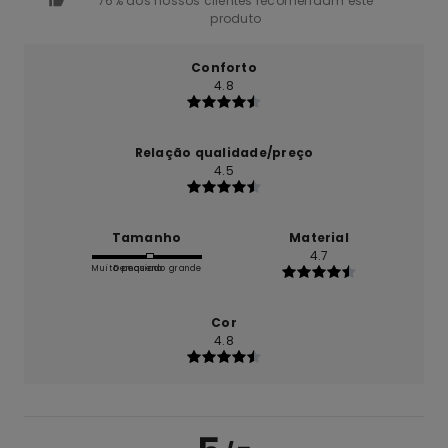
76% dos nossos clientes recomendam este
produto
Conforto
4.8
Relação qualidade/preço
4.5
Tamanho
Material
4.7
Muito pequeno
Demasiado grande
Cor
4.8