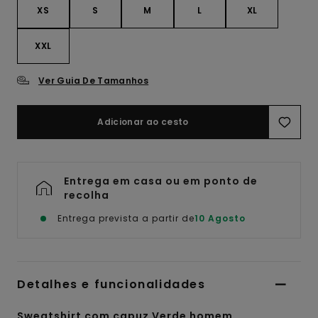
XS
S
M
L
XL
XXL
Ver Guia De Tamanhos
Adicionar ao cesto
Entrega em casa ou em ponto de
recolha
Entrega prevista a partir de
10 Agosto
Detalhes e funcionalidades
Sweatshirt com capuz Verde homem