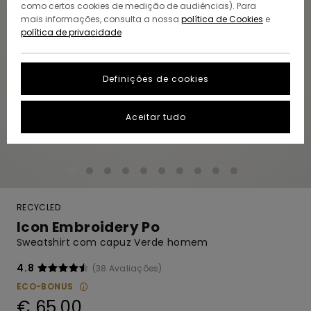
como certos cookies de medição de audiências). Para
mais informações, consulta a nossa
política de Cookies
e
política de privacidade
Definições de cookies
Aceitar tudo
RECYCLED
Icon Embroidery Po
Sweatshirt com capuz Verde homem
4.8
(38 Avaliações)
ECO-BONUS
€ 65,00