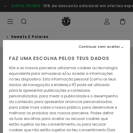
Avançar
DUPLA PROMO
10% de desconto adicional em ofertas especiais
para
a
informação
do
produto
Sweats E Polares
Continuar sem aceitar
NOVO PRODUTO
FAZ UMA ESCOLHA PELOS TEUS DADOS
Nós e os nossos parceiros utilizamos cookies ou tecnologia
equivalente para armazenar e/ou aceder a informações
no teu dispositivo. Esta informação pessoal (como os teus
dados de navegação e endereço IP) pode ser utilizada
para te apresentar publicações e conteúdos
personalizados; para medir a publicidade e o desempenho
do conteúdo; para apresentar anúncios personalizados;
para saber mais sobre o nosso público; para desenvolver e
melhorar os produtos dos nossos parceiros. Podes definir
as tuas escolhas para aceitar ou recusar cookies que
estão sujeitos ao teu consentimento, ou para recusar
cookies que não estão sujeitos ao teu consentimento (tais