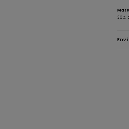
Mate
30% a
Env