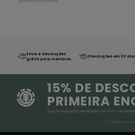
Envio e devoluções
Devoluções em 30 dia
grátis para membros
15% DE DESC
PRIMEIRA E
Subscreve para receberes as mais recentes
(*) Oferta váli