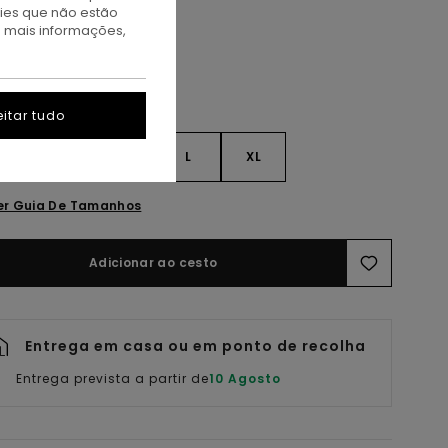
kies que não estão
a mais informações,
itar tudo
S
S
M
L
XL
er Guia De Tamanhos
Adicionar ao cesto
Entrega em casa ou em ponto de recolha
Entrega prevista a partir de
10 Agosto