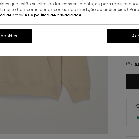
okies que estão sujeitos ao teu consentimento, ou para recusar coo
ntimento (tais como certos cookies de medição de audiências). Par
tica de Cookies
e
política de privacidade
 cookies
Ace
X
V