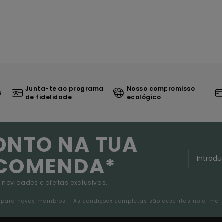
Junta-te ao programa
Nosso compromisso
s
de fidelidade
ecológico
ONTO NA TUA
NCOMENDA*
 novidades e ofertas exclusivas.
da para novos membros - As condições completas são descritas no e-mai