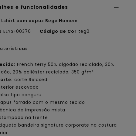
alhes e funcionalidades
tshirt com capuz Bege Homem
o
ELYSF00376
Código de Cor
teg0
cterísticas
ecido:
French terry 50% algodão reciclado, 30%
odão, 20% poliéster reciclado, 350 g/m²
orte:
corte Relaxed
nterior escovado
olso tipo canguru
apuz forrado com o mesmo tecido
écnica de impressão mista
stampado na frente
tiqueta bandeira signature corporate na costura
rior