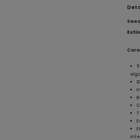
Det
Swea
Estil
Cara
T
alg
C
I
B
C
T
E
E
inte