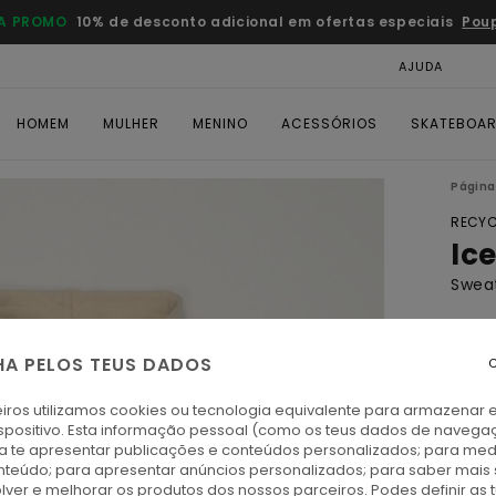
A PROMO
10% de desconto adicional em ofertas especiais
Pou
AJUDA
CAR
HOMEM
MULHER
MENINO
ACESSÓRIOS
SKATEBOA
Página 
RECYC
Ic
Swea
ECO-
€ 8
HA PELOS TEUS DADOS
C
iros utilizamos cookies ou tecnologia equivalente para armazenar 
Paga 
spositivo. Esta informação pessoal (como os teus dados de navega
ra te apresentar publicações e conteúdos personalizados; para medi
eúdo; para apresentar anúncios personalizados; para saber mais 
O
Cor
lver e melhorar os produtos dos nossos parceiros. Podes definir as 