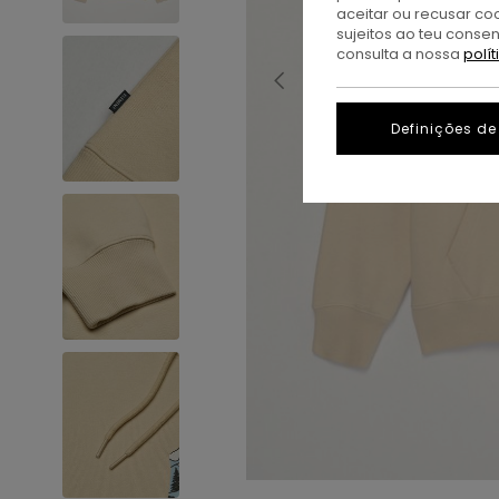
aceitar ou recusar co
sujeitos ao teu conse
consulta a nossa
polí
Definições de