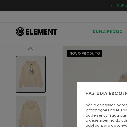
Avançar
DUPL
para
a
informação
do
produto
DUPLA PROMO
NOVO PRODUTO
FAZ UMA ESCOL
Nós e os nossos parce
informações no teu di
pode ser utilizada pa
o desempenho do cont
público; para desenvo