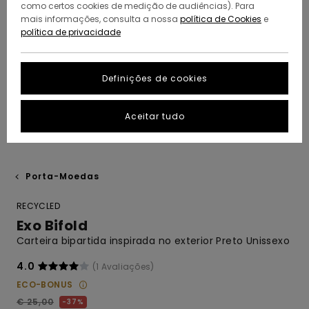
como certos cookies de medição de audiências). Para
mais informações, consulta a nossa
política de Cookies
e
política de privacidade
Definições de cookies
Aceitar tudo
Porta-Moedas
RECYCLED
Exo Bifold
Carteira bipartida inspirada no exterior Preto Unissexo
4.0
(1 Avaliações)
ECO-BONUS
€ 25,00
37%