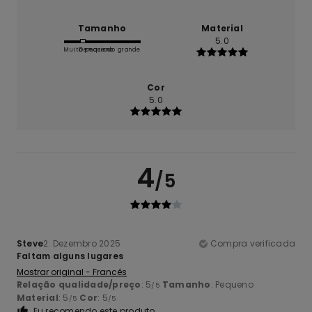
Tamanho
Material
5.0
Muito pequeno
Demasiado grande
Cor
5.0
4
/5
Steve
2. Dezembro 2025
Compra verificada
Faltam alguns lugares
Mostrar original - Francês
Relação qualidade/preço
: 5
Tamanho
: Pequeno
/5
Material
: 5
Cor
: 5
/5
/5
Eu recomendo este produto