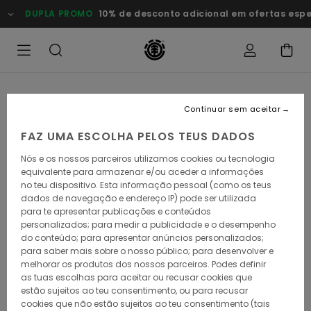
Avançar
DUPLA PROMO
10% de desconto adicional em ofertas especia
para
a
informação
do
produto
Continuar sem aceitar
FAZ UMA ESCOLHA PELOS TEUS DADOS
Nós e os nossos parceiros utilizamos cookies ou tecnologia
equivalente para armazenar e/ou aceder a informações
no teu dispositivo. Esta informação pessoal (como os teus
dados de navegação e endereço IP) pode ser utilizada
para te apresentar publicações e conteúdos
personalizados; para medir a publicidade e o desempenho
do conteúdo; para apresentar anúncios personalizados;
para saber mais sobre o nosso público; para desenvolver e
melhorar os produtos dos nossos parceiros. Podes definir
as tuas escolhas para aceitar ou recusar cookies que
estão sujeitos ao teu consentimento, ou para recusar
cookies que não estão sujeitos ao teu consentimento (tais