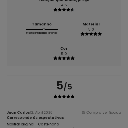
4.5
Tamanho
Material
5.0
Muito pequeno
Demasiado grande
Cor
5.0
5
/5
Juan Carlos
12. Abril 2026
Compra verificada
Corresponde às expectativas
Mostrar original - Castelhano