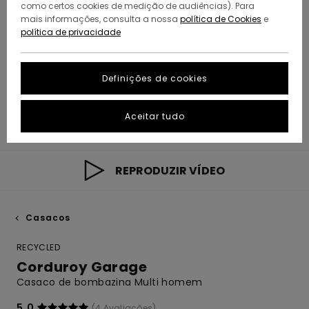
como certos cookies de medição de audiências). Para
mais informações, consulta a nossa
política de Cookies
e
política de privacidade
Definições de cookies
Aceitar tudo
REPRODUZIR VÍDEO
Casacos
RECYCLED
Corduroy Garage
Casaco de bombazina Multi homem
5.0
(4 Avaliações)