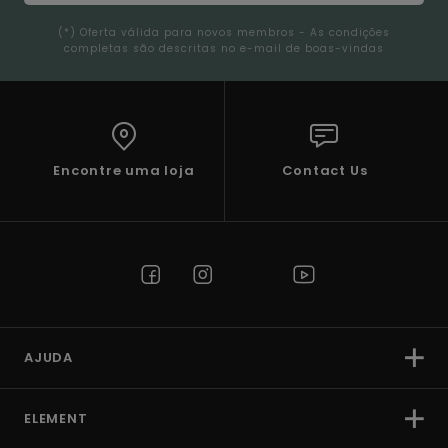
(*) Oferta válida para novos membros - As condições
completas são descritas no e-mail de boas-vindas
Encontre uma loja
Contact Us
AJUDA
ELEMENT