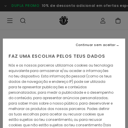
Avançar
DUPLA PROMO
10% de desconto adicional em ofertas esp
para
a
informação
do
produto
Continuar sem aceitar
FAZ UMA ESCOLHA PELOS TEUS DADOS
Nós e os nossos parceiros utilizamos cookies ou tecnologia
equivalente para armazenar e/ou aceder a informações
no teu dispositivo. Esta informação pessoal (como os teus
dados de navegação e endereço IP) pode ser utilizada
para te apresentar publicações e conteúdos
personalizados; para medir a publicidade e o desempenho
do conteúdo; para apresentar anúncios personalizados;
para saber mais sobre o nosso público; para desenvolver e
melhorar os produtos dos nossos parceiros. Podes definir
as tuas escolhas para aceitar ou recusar cookies que
estão sujeitos ao teu consentimento, ou para recusar
cookies que não estão sujeitos ao teu consentimento (tais