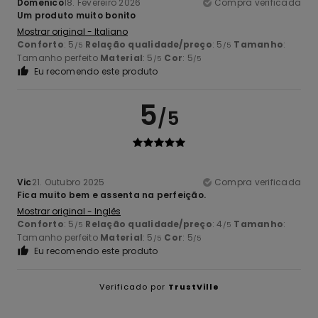
Domenico
18. Fevereiro 2026
Compra verificada
Um produto muito bonito
Mostrar original - Italiano
Conforto
: 5
Relação qualidade/preço
: 5
Tamanho
:
/5
/5
Tamanho perfeito
Material
: 5
Cor
: 5
/5
/5
Eu recomendo este produto
5
/5
Vic
21. Outubro 2025
Compra verificada
Fica muito bem e assenta na perfeição.
Mostrar original - Inglês
Conforto
: 5
Relação qualidade/preço
: 4
Tamanho
:
/5
/5
Tamanho perfeito
Material
: 5
Cor
: 5
/5
/5
Eu recomendo este produto
Verificado por
TrustVille