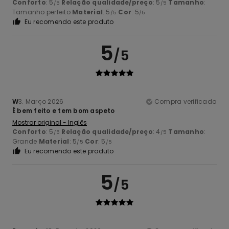
Conforto
: 5
Relação qualidade/preço
: 5
Tamanho
:
/5
/5
Tamanho perfeito
Material
: 5
Cor
: 5
/5
/5
Eu recomendo este produto
5
/5
W
3. Março 2026
Compra verificada
É bem feito e tem bom aspeto
Mostrar original - Inglês
Conforto
: 5
Relação qualidade/preço
: 4
Tamanho
:
/5
/5
Grande
Material
: 5
Cor
: 5
/5
/5
Eu recomendo este produto
5
/5