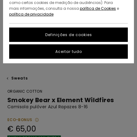
como certos cookies de medição de audiências). Para
mais informações, consulta a nossa
política de Cookies
e
política de privacidade
Definições de cookies
Aceitar tudo
Sweats
ORGANIC COTTON
Smokey Bear x Element Wildfires
Camisola pulôver Azul Rapazes 8-16
ECO-BONUS
€ 65,00