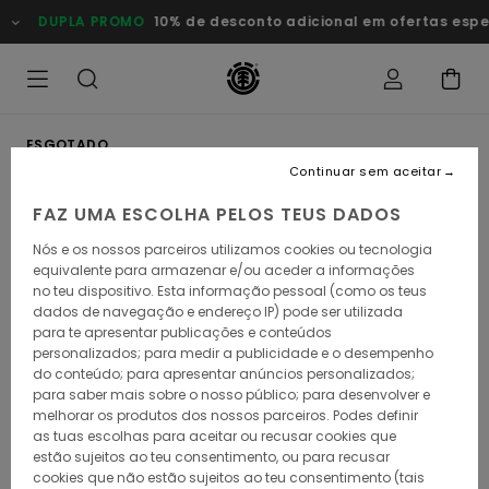
Avançar
DUPLA PROMO
10% de desconto adicional em ofertas especi
para
a
informação
do
produto
ESGOTADO
Continuar sem aceitar
FAZ UMA ESCOLHA PELOS TEUS DADOS
Nós e os nossos parceiros utilizamos cookies ou tecnologia
equivalente para armazenar e/ou aceder a informações
no teu dispositivo. Esta informação pessoal (como os teus
dados de navegação e endereço IP) pode ser utilizada
para te apresentar publicações e conteúdos
personalizados; para medir a publicidade e o desempenho
do conteúdo; para apresentar anúncios personalizados;
para saber mais sobre o nosso público; para desenvolver e
melhorar os produtos dos nossos parceiros. Podes definir
as tuas escolhas para aceitar ou recusar cookies que
estão sujeitos ao teu consentimento, ou para recusar
cookies que não estão sujeitos ao teu consentimento (tais