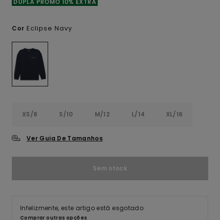
DUPLA PROMO 10% EXTRA
Eclipse Navy
Cor
XS/8
S/10
M/12
L/14
XL/16
Ver Guia De Tamanhos
Sem stock
Infelizmente, este artigo está esgotado.
Comprar outras opções