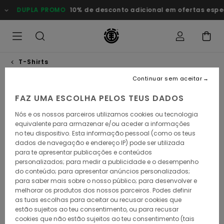
Avançar
DUPLA PROMO
10% de desconto adicional em ofertas especia
para
a
informação
do
produto
T-Shirts
Continuar sem aceitar
ESGOTADO
FAZ UMA ESCOLHA PELOS TEUS DADOS
Nós e os nossos parceiros utilizamos cookies ou tecnologia
equivalente para armazenar e/ou aceder a informações
no teu dispositivo. Esta informação pessoal (como os teus
dados de navegação e endereço IP) pode ser utilizada
para te apresentar publicações e conteúdos
personalizados; para medir a publicidade e o desempenho
do conteúdo; para apresentar anúncios personalizados;
para saber mais sobre o nosso público; para desenvolver e
melhorar os produtos dos nossos parceiros. Podes definir
as tuas escolhas para aceitar ou recusar cookies que
estão sujeitos ao teu consentimento, ou para recusar
cookies que não estão sujeitos ao teu consentimento (tais