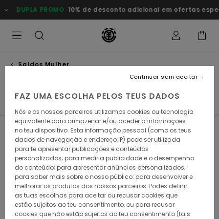
Avançar
DUPLA PROMO
10% de desconto adicional em ofertas especia
para
a
seleção
da
grelha
de
produtos
Saldos Mulher
Calças
Continuar sem aceitar
FAZ UMA ESCOLHA PELOS TEUS DADOS
s & T-Shirts
Sweats
Calças
Casacos
Ver Tudo
Nós e os nossos parceiros utilizamos cookies ou tecnologia
equivalente para armazenar e/ou aceder a informações
no teu dispositivo. Esta informação pessoal (como os teus
Filtrar e Ordenar
7
Resultados
dados de navegação e endereço IP) pode ser utilizada
para te apresentar publicações e conteúdos
Avançar
Avançar
personalizados; para medir a publicidade e o desempenho
para
para
procurar
ordenar
do conteúdo; para apresentar anúncios personalizados;
critérios
por
para saber mais sobre o nosso público; para desenvolver e
de
melhorar os produtos dos nossos parceiros. Podes definir
filtragem
as tuas escolhas para aceitar ou recusar cookies que
estão sujeitos ao teu consentimento, ou para recusar
cookies que não estão sujeitos ao teu consentimento (tais