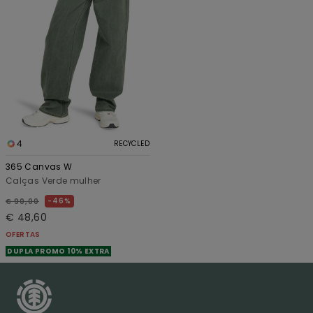
4
RECYCLED
365 Canvas W
Calças Verde mulher
46%
€ 90,00
€ 48,60
OFERTAS
DUPLA PROMO 10% EXTRA