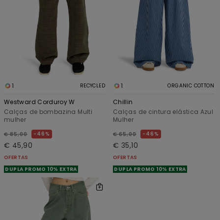
1
1
RECYCLED
ORGANIC COTTON
Westward Corduroy W
Chillin
Calças de bombazina Multi
Calças de cintura elástica Azul
mulher
Mulher
46%
46%
€ 85,00
€ 65,00
€ 45,90
€ 35,10
OFERTAS
OFERTAS
DUPLA PROMO 10% EXTRA
DUPLA PROMO 10% EXTRA