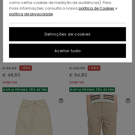
como certos cookies de medição de audiências). Para
mais informações, consulta a nossa
política de Cookies
e
política de privacidade
Definições de cookies
4
1
RECYCLED
RECYCLED
Aceitar tudo
365 Canvas W
70 Dungaree W
Calças Vermelho mulher
Jardineiras Cinzento mulher
46%
46%
€ 90,00
€ 120,00
€ 48,60
€ 64,80
OFERTAS
OFERTAS
DUPLA PROMO 10% EXTRA
DUPLA PROMO 10% EXTRA