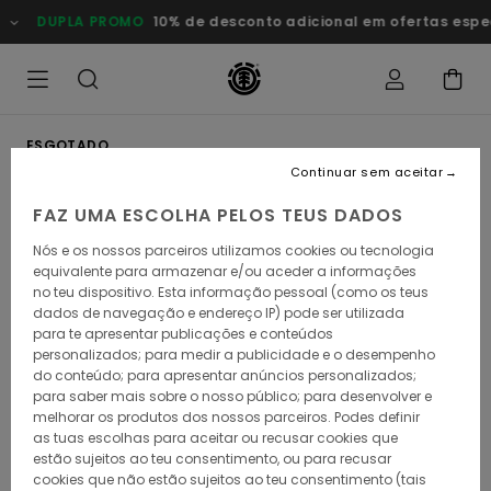
Avançar
DUPLA PROMO
10% de desconto adicional em ofertas especia
para
a
informação
do
produto
ESGOTADO
Continuar sem aceitar
FAZ UMA ESCOLHA PELOS TEUS DADOS
Nós e os nossos parceiros utilizamos cookies ou tecnologia
equivalente para armazenar e/ou aceder a informações
no teu dispositivo. Esta informação pessoal (como os teus
dados de navegação e endereço IP) pode ser utilizada
para te apresentar publicações e conteúdos
personalizados; para medir a publicidade e o desempenho
do conteúdo; para apresentar anúncios personalizados;
para saber mais sobre o nosso público; para desenvolver e
melhorar os produtos dos nossos parceiros. Podes definir
as tuas escolhas para aceitar ou recusar cookies que
estão sujeitos ao teu consentimento, ou para recusar
cookies que não estão sujeitos ao teu consentimento (tais