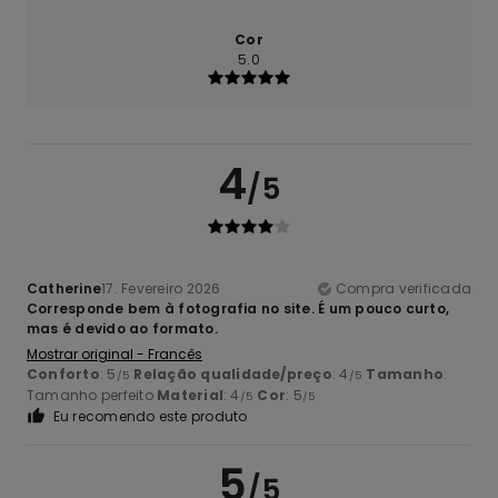
Cor
5.0
4
/5
Catherine
17. Fevereiro 2026
Compra verificada
Corresponde bem à fotografia no site. É um pouco curto,
mas é devido ao formato.
Mostrar original - Francês
Conforto
: 5
Relação qualidade/preço
: 4
Tamanho
:
/5
/5
Tamanho perfeito
Material
: 4
Cor
: 5
/5
/5
Eu recomendo este produto
5
/5