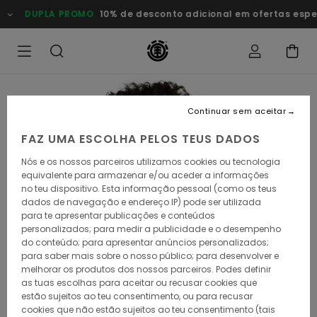
Avançar
DUPLA PROMO
10% de desconto adicional em ofertas especiais
para
a
informação
do
produto
Continuar sem aceitar
FAZ UMA ESCOLHA PELOS TEUS DADOS
Nós e os nossos parceiros utilizamos cookies ou tecnologia
equivalente para armazenar e/ou aceder a informações
no teu dispositivo. Esta informação pessoal (como os teus
dados de navegação e endereço IP) pode ser utilizada
para te apresentar publicações e conteúdos
personalizados; para medir a publicidade e o desempenho
do conteúdo; para apresentar anúncios personalizados;
para saber mais sobre o nosso público; para desenvolver e
melhorar os produtos dos nossos parceiros. Podes definir
as tuas escolhas para aceitar ou recusar cookies que
estão sujeitos ao teu consentimento, ou para recusar
cookies que não estão sujeitos ao teu consentimento (tais