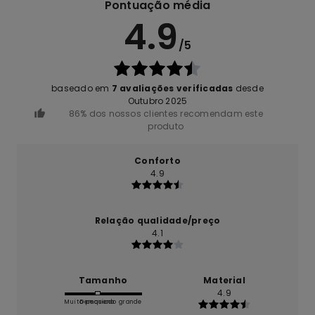
Pontuação média
4.9
/5
baseado em
7 avaliações verificadas
desde
Outubro 2025
86% dos nossos clientes recomendam este
produto
Conforto
4.9
Relação qualidade/preço
4.1
Tamanho
Material
4.9
Muito pequeno
Demasiado grande