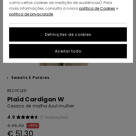
como certos cookies de medição de audiências). Para
mais informações, consulta a nossa
política de Cookies
e
política de privacidade
Definições de cookies
Aceitar tudo
Sweats E Polares
RECYCLED
Plaid Cardigan W
Casaco de malha Azul mulher
4.9
(7 Avaliações)
€ 95,00
46%
€ 51,30