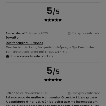
5
/5
Anne-Marie
17. Janeiro 2026
Compra verificada
favorito
Mostrar original - Francês
Conforto
: 5
Relação qualidade/preço
: 3
Tamanho
:
/5
/5
Tamanho perfeito
Material
: 5
Cor
: 5
/5
/5
Eu recomendo este produto
5
/5
Johanna
29. Novembro 2025
Compra verificada
Este casaco de malha é um sonho. O tecido é bem grosso.
A qualidade é incrível. A única coisa que me incomoda um
pouco é que o comprimento das mangas é um pouco curto.