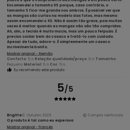
Encomendei o tamanho XS porque, caso contrário, o
tamanho S fica-me grande nos ombros. É possível ver que
as mangas são curtas na modelo das fotos, mas mesmo
assim encomendei o XS. Não é assim tão grave, pois muitas
vezes é melhor quando as mangas não são tão compridas.
Ah, sim, o tecido é muito macio, mas um pouco felpudo. É
preciso cuidar bem do casaco e tratá-lo com cuidado.
Apesar de tudo, adoro-o. É simplesmente um casaco
incrivelmente bonito.
Mostrar original - Alemão
Conforto
: 5
Relação qualidade/preço
: 5
Tamanho
:
/5
/5
Pequeno
Material
: 5
Cor
: 5
/5
/5
Eu recomendo este produto
5
/5
Brigitte
13. Outubro 2025
Compra verificada
O produto é tal como eu esperava
Mostrar original - Francês