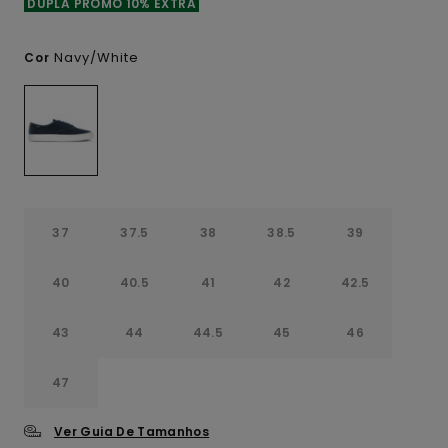
DUPLA PROMO 10% EXTRA
Navy/white
Cor
37
37.5
38
38.5
39
40
40.5
41
42
42.5
43
44
44.5
45
46
47
Ver Guia De Tamanhos