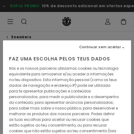
Avançar
DUPLA PROMO
10% de desconto adicional em ofertas especia
para
a
informação
do
produto
Sneakers
Continuar sem aceitar
ESGOTADO
FAZ UMA ESCOLHA PELOS TEUS DADOS
Nós e os nossos parceiros utilizamos cookies ou tecnologia
equivalente para armazenar e/ou aceder a informações
no teu dispositivo. Esta informação pessoal (como os teus
dados de navegação e endereço IP) pode ser utilizada
para te apresentar publicações e conteúdos
personalizados; para medir a publicidade e o desempenho
do conteúdo; para apresentar anúncios personalizados;
para saber mais sobre o nosso público; para desenvolver e
melhorar os produtos dos nossos parceiros. Podes definir
as tuas escolhas para aceitar ou recusar cookies que
estão sujeitos ao teu consentimento, ou para recusar
cookies que não estão sujeitos ao teu consentimento (tais