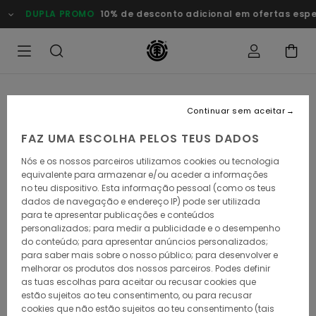
Avançar
DUPLA PROMO
10% de desconto adicional em ofertas especi
para
a
informação
do
produto
Continuar sem aceitar
FAZ UMA ESCOLHA PELOS TEUS DADOS
Nós e os nossos parceiros utilizamos cookies ou tecnologia
equivalente para armazenar e/ou aceder a informações
no teu dispositivo. Esta informação pessoal (como os teus
dados de navegação e endereço IP) pode ser utilizada
para te apresentar publicações e conteúdos
personalizados; para medir a publicidade e o desempenho
do conteúdo; para apresentar anúncios personalizados;
para saber mais sobre o nosso público; para desenvolver e
melhorar os produtos dos nossos parceiros. Podes definir
as tuas escolhas para aceitar ou recusar cookies que
estão sujeitos ao teu consentimento, ou para recusar
cookies que não estão sujeitos ao teu consentimento (tais