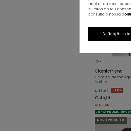
aceitar ou recusar co
sujeitos ao teu conse
consulta a nossa
polí
Definições de
2
Classicfriend
Camisa de manga 
Mulher
46%
€ 85,00
€ 45,90
OFERTAS
DUPLA PROMO 10% E
NOVO PRODUTO