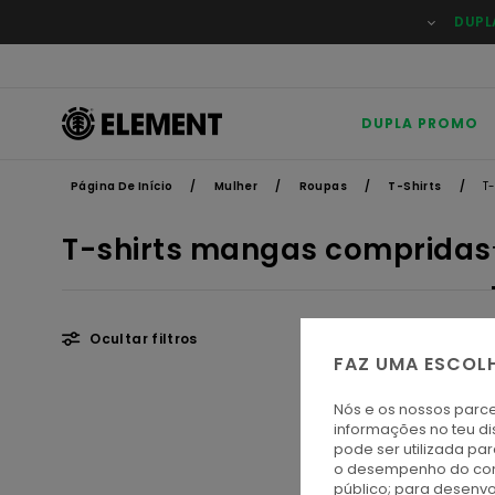
Avançar
DUPL
para
a
seleção
da
grelha
de
DUPLA PROMO
produtos
Página De Início
Mulher
Roupas
T-Shirts
T
T-shirts mangas compridas
Ocultar filtros
FAZ UMA ESCOL
Avançar
Avançar
Nós e os nossos parce
para
para
informações no teu di
procurar
ordenar
pode ser utilizada pa
critérios
por
o desempenho do cont
de
público; para desenvo
filtragem