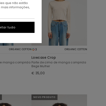
kies que não estão
a mais informações,
itar tudo
3
ORGANIC COTTON
ORGANIC COTTON
p
Lowcase Crop
 de manga comprida
Parte de cima de manga comprida
r
Bege Mulher
€ 35,00
NOVO PRODUTO