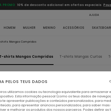
A PROMO
10% de desconto adicional em ofertas especiais
Pou
AJUDA
CAR
HOMEM
MULHER
MENINO
ACESSÓRIOS
SKATEBOA
-shirts Mangas Compridas
T-shirts Mangas Compridas
T-shirts Mangas Curtas
T
HA PELOS TEUS DADOS
C
NOVO PRODUTO
iros utilizamos cookies ou tecnologia equivalente para armazenar 
spositivo. Esta informação pessoal (como os teus dados de navega
ra te apresentar publicações e conteúdos personalizados; para medi
eúdo; para apresentar anúncios personalizados; para saber mais 
lver e melhorar os produtos dos nossos parceiros. Podes definir as 