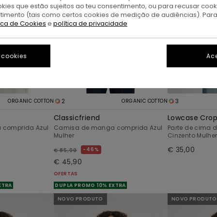
okies que estão sujeitos ao teu consentimento, ou para recusar coo
ntimento (tais como certos cookies de medição de audiências). Par
tica de Cookies
e
política de privacidade
 cookies
Ace
2
3
ORGANIC COTTON
ORGANIC COTTON
Classicfriend
Lowcase Cro
comprida Azul
Camisa de manga comprida Azul
Parte de cima
Mulher
Cinzento Mulhe
€ 35,00
46%
€ 85,00
€ 45,90
OFERTAS
XTRA
DUPLA PROMO 10% EXTRA
NOVO PRODUTO
NOVO PRODUTO