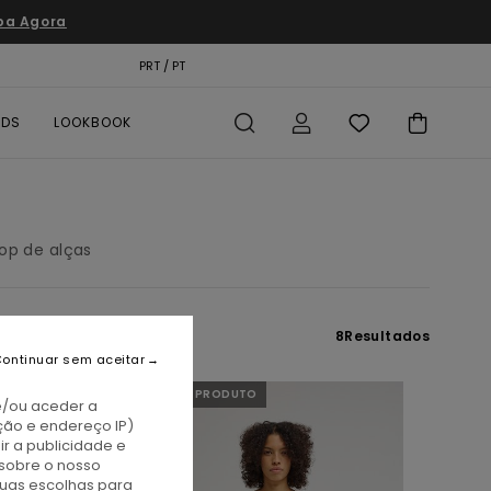
pa Agora
TÃO PRESENTE
PRT / PT
LOCALIZADOR DE LOJAS
RDS
LOOKBOOK
op de alças
8
Resultados
ontinuar sem aceitar
NOVO PRODUTO
e/ou aceder a
ção e endereço IP)
r a publicidade e
sobre o nosso
tuas escolhas para