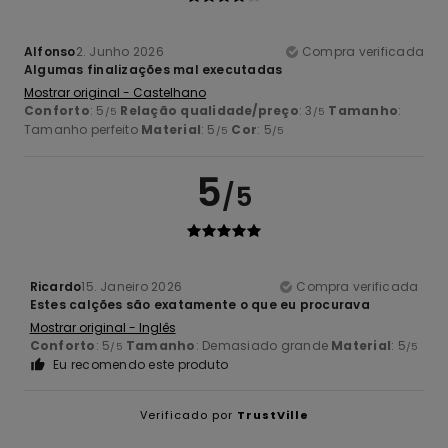
Alfonso
2. Junho 2026
Compra verificada
Algumas finalizações mal executadas
Mostrar original - Castelhano
Conforto
: 5
Relação qualidade/preço
: 3
Tamanho
:
/5
/5
Tamanho perfeito
Material
: 5
Cor
: 5
/5
/5
5
/5
Ricardo
15. Janeiro 2026
Compra verificada
Estes calções são exatamente o que eu procurava
Mostrar original - Inglês
Conforto
: 5
Tamanho
: Demasiado grande
Material
: 5
/5
/5
Eu recomendo este produto
Verificado por
TrustVille