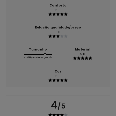
Conforto
5.0
Relação qualidade/preço
3.0
Tamanho
Material
5.0
Muito pequeno
Demasiado grande
Cor
5.0
4
/5