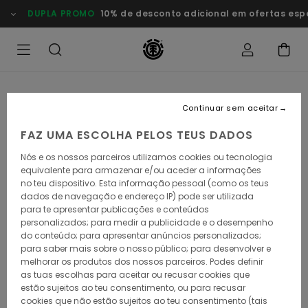
Avançar
DUPLA PROMO
10% de desconto adicional em ofertas esp
para
a
informação
do
produto
Continuar sem aceitar
FAZ UMA ESCOLHA PELOS TEUS DADOS
Nós e os nossos parceiros utilizamos cookies ou tecnologia
equivalente para armazenar e/ou aceder a informações
no teu dispositivo. Esta informação pessoal (como os teus
dados de navegação e endereço IP) pode ser utilizada
para te apresentar publicações e conteúdos
personalizados; para medir a publicidade e o desempenho
do conteúdo; para apresentar anúncios personalizados;
para saber mais sobre o nosso público; para desenvolver e
melhorar os produtos dos nossos parceiros. Podes definir
as tuas escolhas para aceitar ou recusar cookies que
estão sujeitos ao teu consentimento, ou para recusar
cookies que não estão sujeitos ao teu consentimento (tais