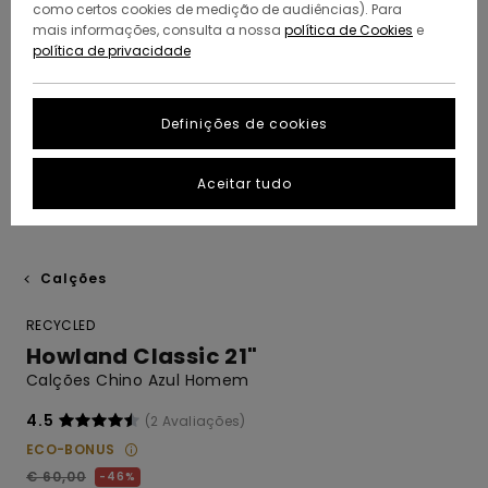
como certos cookies de medição de audiências). Para
mais informações, consulta a nossa
política de Cookies
e
política de privacidade
Definições de cookies
Aceitar tudo
Calções
RECYCLED
Howland Classic 21"
Calções Chino Azul Homem
4.5
(2 Avaliações)
ECO-BONUS
€ 60,00
46%