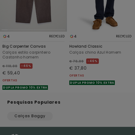
4
4
RECYCLED
RECYCLED
Big Carpenter Canvas
Howland Classic
Calças estilo carpinteiro
Calças chino Azul Homem
Castanho homem
46%
€ 70,00
46%
€ 110,00
€ 37,80
€ 59,40
OFERTAS
OFERTAS
DUPLA PROMO 10% EXTRA
DUPLA PROMO 10% EXTRA
Pesquisas Populares
Calças Baggy