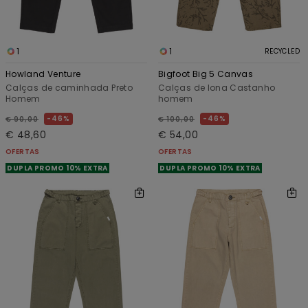
1
1
RECYCLED
Howland Venture
Bigfoot Big 5 Canvas
Calças de caminhada Preto
Calças de lona Castanho
Homem
homem
46%
46%
€ 90,00
€ 100,00
€ 48,60
€ 54,00
OFERTAS
OFERTAS
DUPLA PROMO 10% EXTRA
DUPLA PROMO 10% EXTRA