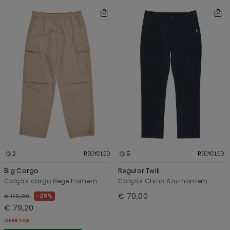
2
5
RECYCLED
RECYCLED
Big Cargo
Regular Twill
Calças cargo Bege homem
Calças Chino Azul homem
€ 70,00
28%
€ 110,00
€ 79,20
OFERTAS