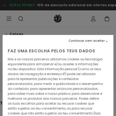
Avançar
MO
10% de desconto adicional em ofertas especiais
Poupa Ago
para
a
seleção
da
grelha
de
produtos
Calças
Calças straight
Continuar sem aceitar
FAZ UMA ESCOLHA PELOS TEUS DADOS
Nós e os nossos parceiros utilizamos cookies ou tecnologia
equivalente para armazenar e/ou aceder a informações
no teu dispositivo. Esta informação pessoal (como os teus
Fica atento/a, os produtos voltam em
dados de navegação e endereço IP) pode ser utilizada
para te apresentar publicações e conteúdos
breve
personalizados; para medir a publicidade e o desempenho
do conteúdo; para apresentar anúncios personalizados;
para saber mais sobre o nosso público; para desenvolver e
melhorar os produtos dos nossos parceiros. Podes definir
Também poderás gostar
as tuas escolhas para aceitar ou recusar cookies que
estão sujeitos ao teu consentimento, ou para recusar
cookies que não estão sujeitos ao teu consentimento (tais