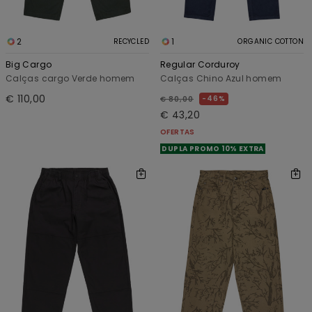
2
1
RECYCLED
ORGANIC COTTON
Big Cargo
Regular Corduroy
Calças cargo Verde homem
Calças Chino Azul homem
€ 110,00
46%
€ 80,00
€ 43,20
OFERTAS
DUPLA PROMO 10% EXTRA