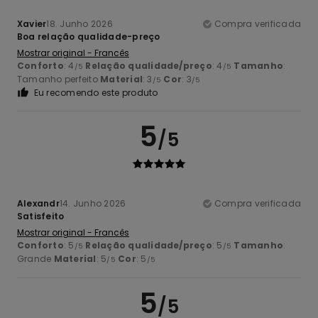
Xavier
18. Junho 2026
Compra verificada
Boa relação qualidade-preço
Mostrar original - Francês
Conforto
: 4
Relação qualidade/preço
: 4
Tamanho
:
/5
/5
Tamanho perfeito
Material
: 3
Cor
: 3
/5
/5
Eu recomendo este produto
5
/5
Alexandr
14. Junho 2026
Compra verificada
Satisfeito
Mostrar original - Francês
Conforto
: 5
Relação qualidade/preço
: 5
Tamanho
:
/5
/5
Grande
Material
: 5
Cor
: 5
/5
/5
5
/5