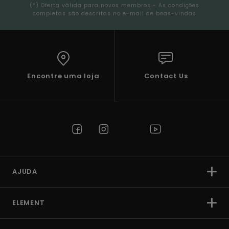
(*) Oferta válida para novos membros - As condições
completas são descritas no e-mail de boas-vindas
Encontre uma loja
Contact Us
AJUDA
ELEMENT