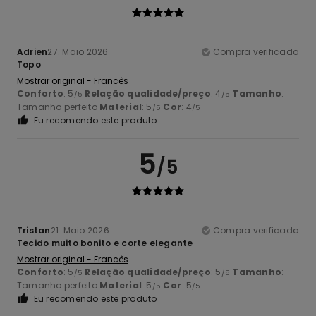
Adrien
27. Maio 2026
Compra verificada
Topo
Mostrar original - Francês
Conforto
: 5
Relação qualidade/preço
: 4
Tamanho
:
/5
/5
Tamanho perfeito
Material
: 5
Cor
: 4
/5
/5
Eu recomendo este produto
5
/5
Tristan
21. Maio 2026
Compra verificada
Tecido muito bonito e corte elegante
Mostrar original - Francês
Conforto
: 5
Relação qualidade/preço
: 5
Tamanho
:
/5
/5
Tamanho perfeito
Material
: 5
Cor
: 5
/5
/5
Eu recomendo este produto