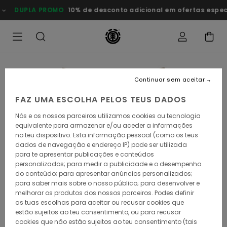
Avançar
UPLA PROMO
10% de desconto adicional em ofertas especiais
para
a
informação
do
produto
Continuar sem aceitar
FAZ UMA ESCOLHA PELOS TEUS DADOS
Nós e os nossos parceiros utilizamos cookies ou tecnologia
equivalente para armazenar e/ou aceder a informações
no teu dispositivo. Esta informação pessoal (como os teus
dados de navegação e endereço IP) pode ser utilizada
para te apresentar publicações e conteúdos
personalizados; para medir a publicidade e o desempenho
do conteúdo; para apresentar anúncios personalizados;
para saber mais sobre o nosso público; para desenvolver e
melhorar os produtos dos nossos parceiros. Podes definir
as tuas escolhas para aceitar ou recusar cookies que
estão sujeitos ao teu consentimento, ou para recusar
cookies que não estão sujeitos ao teu consentimento (tais