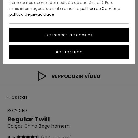
como certos cookies de medição de audiências). Para
mais informações, consulta a nossa
política de Cookies
e
política de privacidade
Definições de cookies
Aceitar tudo
REPRODUZIR VÍDEO
Calças
RECYCLED
Regular Twill
Calças Chino Bege homem
4.6
(32 Avaliações)