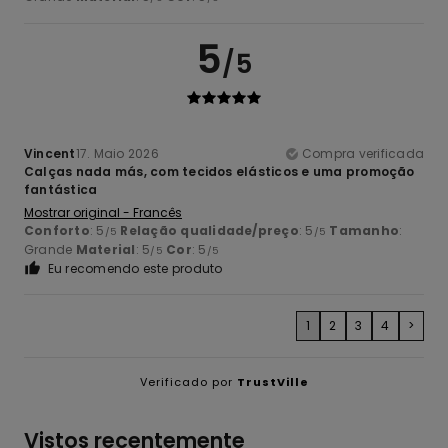
5
/5
Vincent
17. Maio 2026
Compra verificada
Calças nada más, com tecidos elásticos e uma promoção
fantástica
Mostrar original - Francês
Conforto
: 5
Relação qualidade/preço
: 5
Tamanho
:
/5
/5
Grande
Material
: 5
Cor
: 5
/5
/5
Eu recomendo este produto
1
2
3
4
>
Verificado por
TrustVille
Vistos recentemente