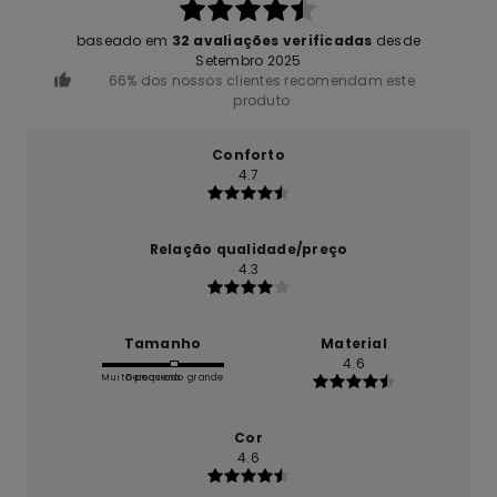
baseado em
32 avaliações verificadas
desde
Setembro 2025
66% dos nossos clientes recomendam este
produto
Conforto
4.7
Relação qualidade/preço
4.3
Tamanho
Material
4.6
Muito pequeno
Demasiado grande
Cor
4.6