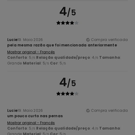
4
/5
Lucie
19. Maio 2026
Compra verificada
pela mesma razão que foi mencionada anteriormente
Mostrar original - Francês
Conforto
: 5
Relação qualidade/preço
: 4
Tamanho
:
/5
/5
Grande
Material
: 5
Cor
: 5
/5
/5
4
/5
Lucie
19. Maio 2026
Compra verificada
um pouco curto nas pernas
Mostrar original - Francês
Conforto
: 5
Relação qualidade/preço
: 4
Tamanho
:
/5
/5
Grande
Material
: 5
Cor
: 5
/5
/5