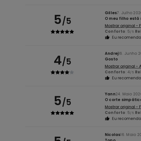
Gilles
7. Julho 202
5
/5
O meu filho está
Mostrar original -
Conforto
: 5
Re
/5
Eu recomendo 
Andrej
16. Junho 
4
/5
Gosto
Mostrar original -
Conforto
: 4
Re
/5
Eu recomendo 
Yann
24. Maio 202
5
/5
O corte simpátic
Mostrar original -
Conforto
: 5
Re
/5
Eu recomendo 
Nicolas
16. Maio 2
Topo