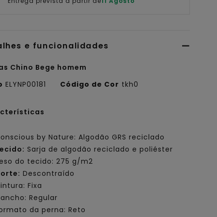
Entrega prevista a partir de
11 Agosto
alhes e funcionalidades
as Chino Bege homem
o
ELYNP00181
Código de Cor
tkh0
cterísticas
onscious by Nature: Algodão GRS reciclado
ecido:
Sarja de algodão reciclado e poliéster
eso do tecido: 275 g/m2
orte:
Descontraído
intura: Fixa
ancho: Regular
ormato da perna: Reto