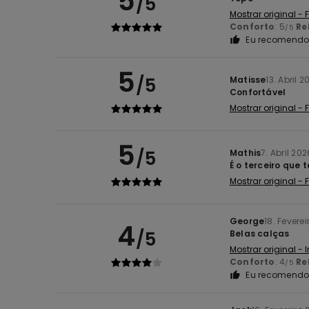
5
/5
Mostrar original -
Conforto
: 5
Re
/5
Eu recomendo 
5
/5
Matisse
13. Abril 2
Confortável
Mostrar original -
5
/5
Mathis
7. Abril 202
É o terceiro que 
Mostrar original -
George
18. Fevere
4
/5
Belas calças
Mostrar original - 
Conforto
: 4
Re
/5
Eu recomendo 