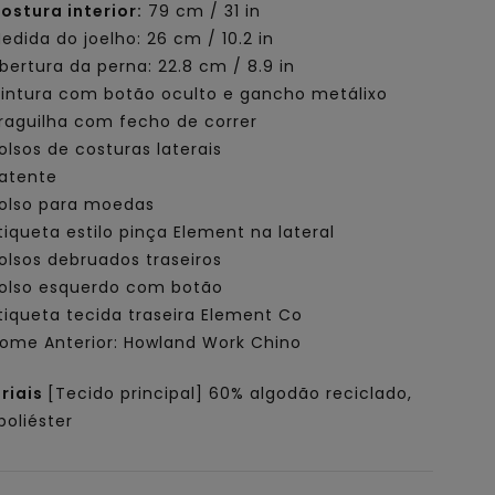
ostura interior:
79 cm / 31 in
edida do joelho: 26 cm / 10.2 in
bertura da perna: 22.8 cm / 8.9 in
intura com botão oculto e gancho metálixo
raguilha com fecho de correr
olsos de costuras laterais
atente
olso para moedas
tiqueta estilo pinça Element na lateral
olsos debruados traseiros
olso esquerdo com botão
tiqueta tecida traseira Element Co
ome Anterior: Howland Work Chino
riais
[Tecido principal] 60% algodão reciclado,
poliéster