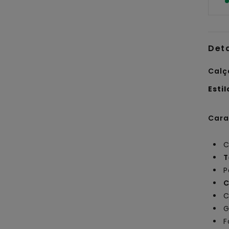
Det
Calç
Estil
Cara
C
T
P
C
C
G
F