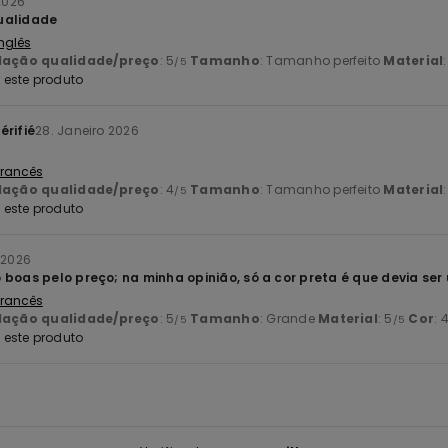
 2026
ualidade
Inglês
lação qualidade/preço
: 5
Tamanho
: Tamanho perfeito
Material
/5
este produto
érifié
28. Janeiro 2026
 Francês
lação qualidade/preço
: 4
Tamanho
: Tamanho perfeito
Material
/5
este produto
 2026
 boas pelo preço; na minha opinião, só a cor preta é que devia se
 Francês
lação qualidade/preço
: 5
Tamanho
: Grande
Material
: 5
Cor
: 
/5
/5
este produto