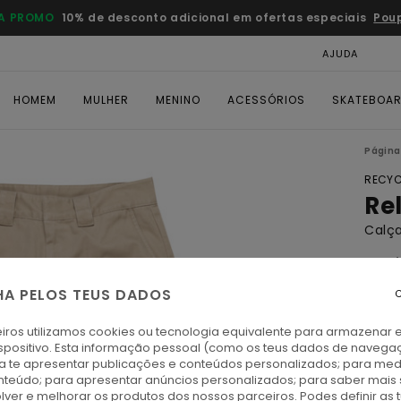
A PROMO
10% de desconto adicional em ofertas especiais
Pou
AJUDA
CAR
HOMEM
MULHER
MENINO
ACESSÓRIOS
SKATEBOA
Página 
RECYC
Re
Calç
4.8
ECO-
HA PELOS TEUS DADOS
C
€ 8
iros utilizamos cookies ou tecnologia equivalente para armazenar 
spositivo. Esta informação pessoal (como os teus dados de navega
Paga 
ra te apresentar publicações e conteúdos personalizados; para medi
eúdo; para apresentar anúncios personalizados; para saber mais 
lver e melhorar os produtos dos nossos parceiros. Podes definir as 