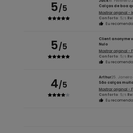
Jack
16. Fevereiro
5
/5
Calças de boa q
Mostrar original - 
Conforto
: 5
Re
/5
Eu recomendo 
Client anonyme v
5
/5
Nulo
Mostrar original -
Conforto
: 5
Re
/5
Eu recomendo 
Arthur
25. Janeiro
4
/5
São calças muito
Mostrar original -
Conforto
: 5
Re
/5
Eu recomendo 