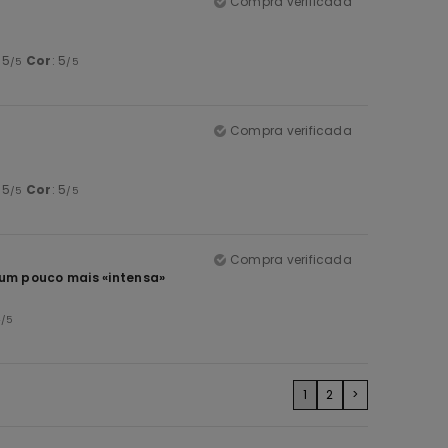
Compra verificada
: 5
Cor
: 5
/5
/5
Compra verificada
: 5
Cor
: 5
/5
/5
Compra verificada
r um pouco mais «intensa»
4
/5
1
2
>