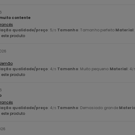
6
 muito contente
 Francês
lação qualidade/preço
: 5
Tamanho
: Tamanho perfeito
Material
/5
este produto
2026
 Alemão
lação qualidade/preço
: 4
Tamanho
: Muito pequeno
Material
: 4
/5
/
este produto
6
o
 Francês
lação qualidade/preço
: 4
Tamanho
: Demasiado grande
Materia
/5
este produto
026