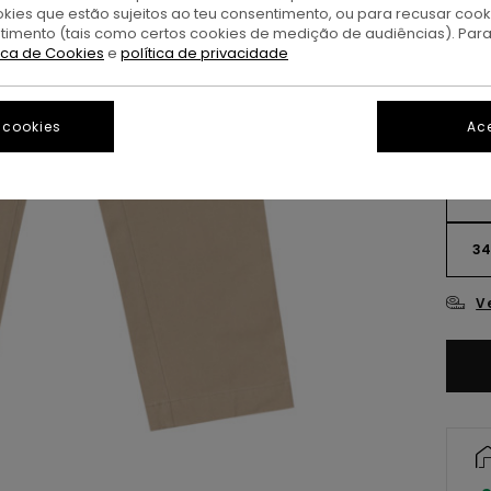
okies que estão sujeitos ao teu consentimento, ou para recusar coo
A
Cor
ntimento (tais como certos cookies de medição de audiências). Par
tica de Cookies
e
política de privacidade
 cookies
Ace
26
3
V