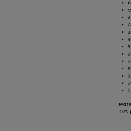
C
M
A
C
B
B
B
B
E
B
B
E
N
Mate
40% 