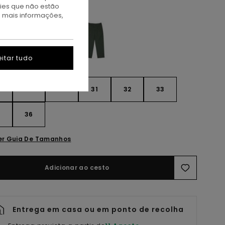
kies que não estão
luminum
a mais informações,
itar tudo
28
30
31
32
33
4
36
er Guia De Tamanhos
Adicionar ao cesto
Entrega em casa ou em ponto de recolha