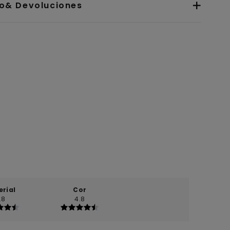
io& Devoluciones
erial
Cor
.8
4.8