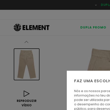
Avançar
DUPL
para
a
informação
do
produto
DUPLA PROMO
FAZ UMA ESCOL
Nós e os nossos parce
informações no teu di
pode ser utilizada pa
REPRODUZIR
o desempenho do cont
VÍDEO
público; para desenvo