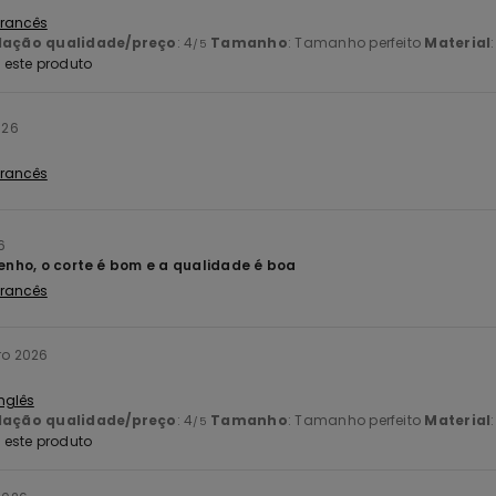
 Francês
lação qualidade/preço
: 4
Tamanho
: Tamanho perfeito
Material
/5
este produto
026
 Francês
6
tenho, o corte é bom e a qualidade é boa
 Francês
iro 2026
Inglês
lação qualidade/preço
: 4
Tamanho
: Tamanho perfeito
Material
/5
este produto