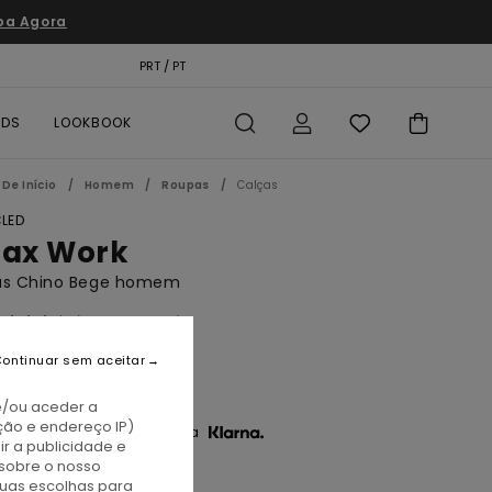
pa Agora
TÃO PRESENTE
PRT / PT
LOCALIZADOR DE LOJAS
RDS
LOOKBOOK
De Início
Homem
Roupas
Calças
LED
lax Work
as Chino Bege homem
(15 Avaliações)
BONUS
ontinuar sem aceitar
0,00
e/ou aceder a
ção e endereço IP)
3 x € 26,67 sem juros com a
r a publicidade e
sobre o nosso
tuas escolhas para