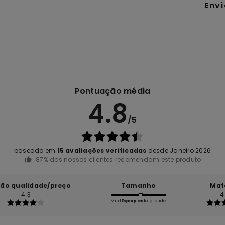
Env
Pontuação média
4.8
/5
baseado em
15 avaliações verificadas
desde Janeiro 2026
87% dos nossos clientes recomendam este produto
ção qualidade/preço
Tamanho
Mat
4.3
4
Muito pequeno
Demasiado grande