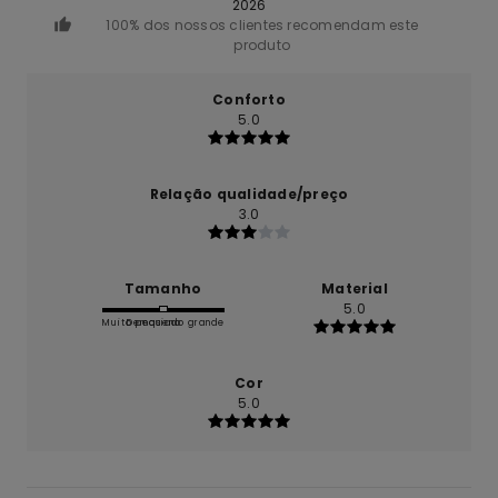
2026
100% dos nossos clientes recomendam este
produto
Conforto
5.0
Relação qualidade/preço
3.0
Tamanho
Material
5.0
Muito pequeno
Demasiado grande
Cor
5.0