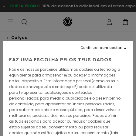
Avançar
DUPLA PROMO
10% de desconto adicional em ofertas esp
para
a
informação
do
produto
Calças
Continuar sem aceitar
FAZ UMA ESCOLHA PELOS TEUS DADOS
Nós e os nossos parceiros utilizamos cookies ou tecnologia
equivalente para armazenar e/ou aceder a informações
no teu dispositivo. Esta informação pessoal (como os teus
dados de navegação e endereço IP) pode ser utilizada
para te apresentar publicações e conteúdos
personalizados; para medir a publicidade e o desempenho
do conteúdo; para apresentar anúncios personalizados;
para saber mais sobre o nosso público; para desenvolver e
melhorar os produtos dos nossos parceiros. Podes definir
as tuas escolhas para aceitar ou recusar cookies que
estão sujeitos ao teu consentimento, ou para recusar
cookies que não estão sujeitos ao teu consentimento (tais