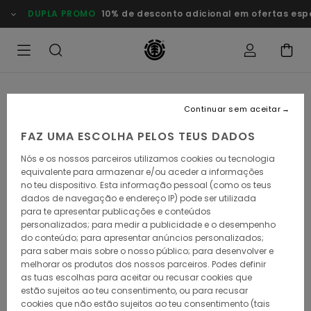
Avançar
DUPLA PROMO
10% de desconto adicional em ofertas especi
para
a
informação
do
produto
Continuar sem aceitar
FAZ UMA ESCOLHA PELOS TEUS DADOS
Nós e os nossos parceiros utilizamos cookies ou tecnologia
equivalente para armazenar e/ou aceder a informações
no teu dispositivo. Esta informação pessoal (como os teus
dados de navegação e endereço IP) pode ser utilizada
para te apresentar publicações e conteúdos
personalizados; para medir a publicidade e o desempenho
do conteúdo; para apresentar anúncios personalizados;
para saber mais sobre o nosso público; para desenvolver e
melhorar os produtos dos nossos parceiros. Podes definir
as tuas escolhas para aceitar ou recusar cookies que
estão sujeitos ao teu consentimento, ou para recusar
cookies que não estão sujeitos ao teu consentimento (tais