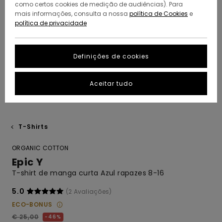
como certos cookies de medição de audiências). Para
mais informações, consulta a nossa
política de Cookies
e
política de privacidade
Definições de cookies
Aceitar tudo
T-Shirts
ORGANIC COTTON
Epic Y
T-shirt de manga curta Azul rapazes 8-16
5.0
(2 Avaliações)
ECO-BONUS
€ 25,00
46%