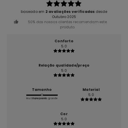
baseado em
2 avaliações verificadas
desde
Outubro 2025
50% dos nossos clientes recomendam este
produto
Conforto
5.0
Relação qualidade/preço
5.0
Tamanho
Material
5.0
Muito pequeno
Demasiado grande
Cor
5.0