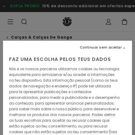
Avançar
DUPLA PROMO
10% de desconto adicional em ofertas especi
para
a
informação
do
produto
Calças & Calças De Ganga
Continuar sem aceitar
ESGOTADO
FAZ UMA ESCOLHA PELOS TEUS DADOS
Nós e os nossos parceiros utilizamos cookies ou tecnologia
equivalente para armazenar e/ou aceder a informações
no teu dispositivo. Esta informação pessoal (como os teus
dados de navegação e endereço IP) pode ser utilizada
para te apresentar publicações e conteúdos
personalizados; para medir a publicidade e o desempenho
do conteúdo; para apresentar anúncios personalizados;
para saber mais sobre o nosso público; para desenvolver e
melhorar os produtos dos nossos parceiros. Podes definir
as tuas escolhas para aceitar ou recusar cookies que
estão sujeitos ao teu consentimento, ou para recusar
cookies que não estão sujeitos ao teu consentimento (tais