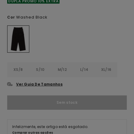
DUPLA PROMO 10% EXTRA
Washed Black
Cor
XS/8
S/10
M/12
L/14
XL/16
Ver Guia De Tamanhos
Sem stock
Infelizmente, este artigo está esgotado.
Comprar outras opções