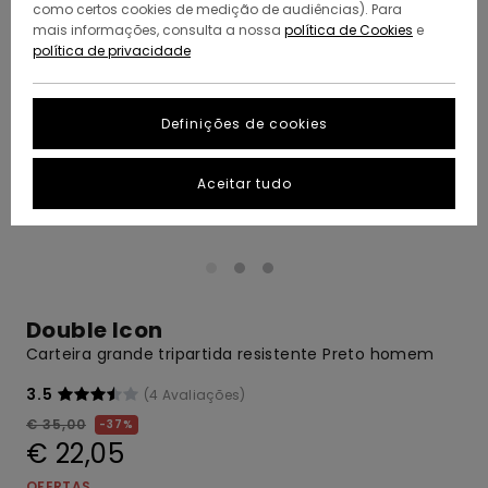
como certos cookies de medição de audiências). Para
mais informações, consulta a nossa
política de Cookies
e
política de privacidade
Definições de cookies
Aceitar tudo
Double Icon
Carteira grande tripartida resistente Preto homem
3.5
(4 Avaliações)
€ 35,00
37%
€ 22,05
OFERTAS