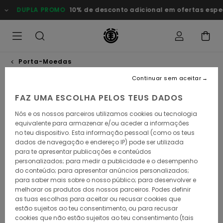
Avançar
DUPLA PROMO
10% de desconto adicional em ofertas esp
para
a
informação
do
produto
Porta-Moedas
Continuar sem aceitar
FAZ UMA ESCOLHA PELOS TEUS DADOS
Nós e os nossos parceiros utilizamos cookies ou tecnologia
equivalente para armazenar e/ou aceder a informações
no teu dispositivo. Esta informação pessoal (como os teus
dados de navegação e endereço IP) pode ser utilizada
para te apresentar publicações e conteúdos
personalizados; para medir a publicidade e o desempenho
do conteúdo; para apresentar anúncios personalizados;
para saber mais sobre o nosso público; para desenvolver e
melhorar os produtos dos nossos parceiros. Podes definir
as tuas escolhas para aceitar ou recusar cookies que
estão sujeitos ao teu consentimento, ou para recusar
cookies que não estão sujeitos ao teu consentimento (tais