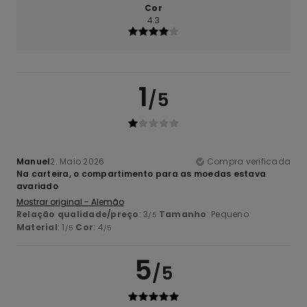
Cor
4.3
1
/5
Manuel
2. Maio 2026
Compra verificada
Na carteira, o compartimento para as moedas estava
avariado
Mostrar original - Alemão
Relação qualidade/preço
: 3
Tamanho
: Pequeno
/5
Material
: 1
Cor
: 4
/5
/5
5
/5