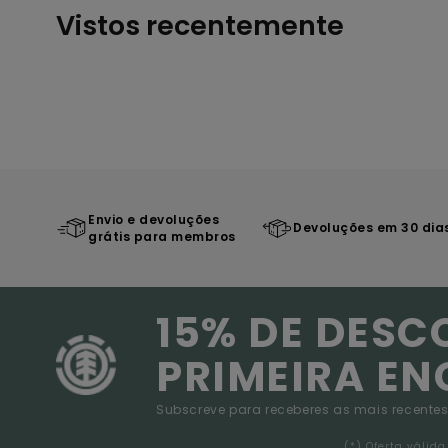
Vistos recentemente
Envio e devoluções
Devoluções em 30 dia
grátis para membros
15% DE DESC
PRIMEIRA E
Subscreve para receberes as mais recentes
(*) Oferta váli