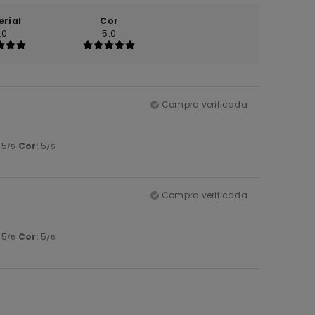
erial
Cor
.0
5.0
Compra verificada
: 5
Cor
: 5
/5
/5
Compra verificada
: 5
Cor
: 5
/5
/5