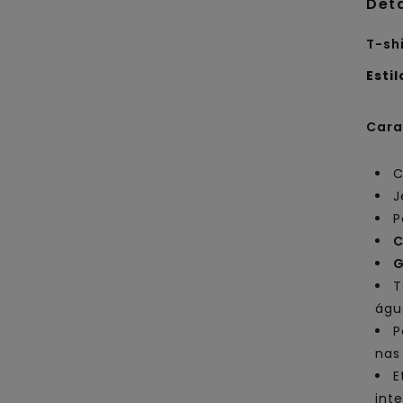
Det
T-sh
Estil
Cara
C
J
P
C
G
T
águ
P
nas
E
int