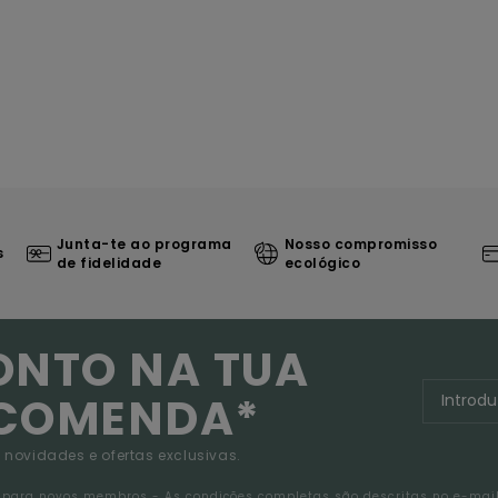
Junta-te ao programa
Nosso compromisso
s
de fidelidade
ecológico
ONTO NA TUA
NCOMENDA*
 novidades e ofertas exclusivas.
da para novos membros - As condições completas são descritas no e-mai