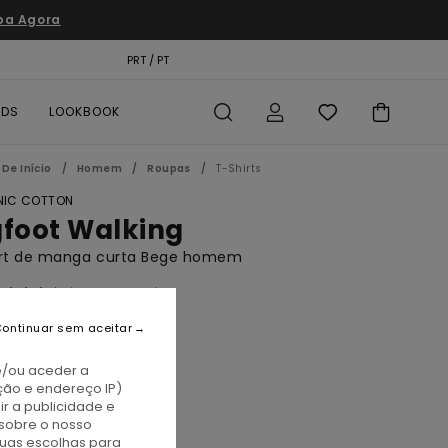
pa Agora
TÃO PRESENTE
PRT / PT
LOCALIZADOR DE LOJAS
RDS
LOOKBOOK
De Início
Homem
Roupas
T-Shirts
IC COTTON
gfoot Walking
irt de manga curta Bege homem
(2 Avaliações)
BONUS
ontinuar sem aceitar
0,00
e/ou aceder a
A PROMO 10% EXTRA
ção e endereço IP)
r a publicidade e
sobre o nosso
luminum
tuas escolhas para