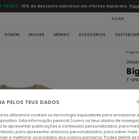
A PROMO
10% de desconto adicional em ofertas especiais
Pou
AJUDA
CAR
HOMEM
MULHER
MENINO
ACESSÓRIOS
SKATEBOA
Página 
ORGAN
Bi
T-sh
4.5
ECO-
HA PELOS TEUS DADOS
C
€ 4
iros utilizamos cookies ou tecnologia equivalente para armazenar 
DUPL
spositivo. Esta informação pessoal (como os teus dados de navega
ra te apresentar publicações e conteúdos personalizados; para medi
eúdo; para apresentar anúncios personalizados; para saber mais 
A
Cor
lver e melhorar os produtos dos nossos parceiros. Podes definir as 