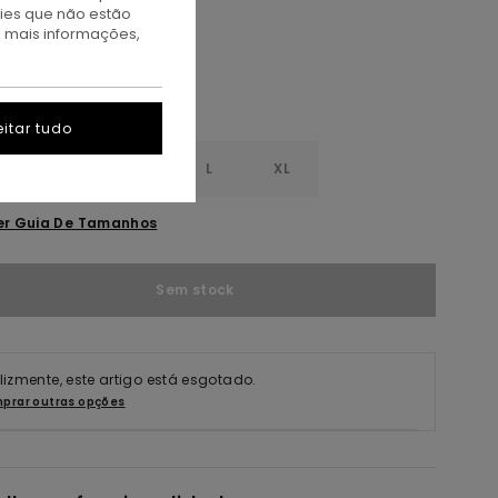
kies que não estão
a mais informações,
itar tudo
S
S
M
L
XL
er Guia De Tamanhos
Sem stock
elizmente, este artigo está esgotado.
prar outras opções