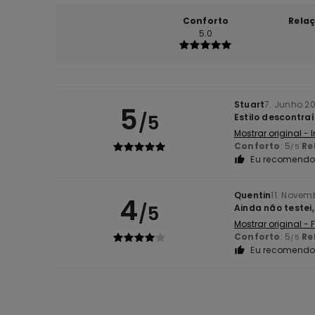
Conforto
Rela
5.0
Stuart
7. Junho 2
5
/5
Estilo descontraí
Mostrar original - 
Conforto
: 5
Re
/5
Eu recomendo 
Quentin
11. Novem
4
/5
Ainda não testei
Mostrar original -
Conforto
: 5
Re
/5
Eu recomendo 