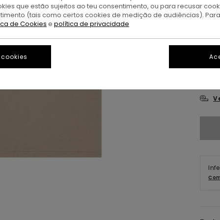
okies que estão sujeitos ao teu consentimento, ou para recusar coo
ntimento (tais como certos cookies de medição de audiências). Par
tica de Cookies
e
política de privacidade
 cookies
Ace
X
V
Inf
Com