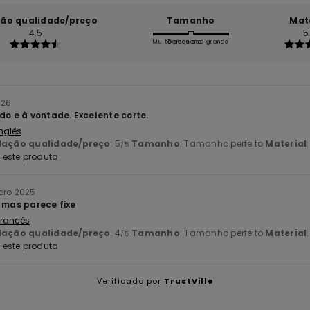
ção qualidade/preço
Tamanho
Mat
4.5
5
Muito pequeno
Demasiado grande
026
do e à vontade. Excelente corte.
Inglês
lação qualidade/preço
: 5
Tamanho
: Tamanho perfeito
Material
/5
este produto
bro 2025
, mas parece fixe
 Francês
lação qualidade/preço
: 4
Tamanho
: Tamanho perfeito
Material
/5
este produto
Verificado por
TrustVille