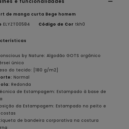
alhes e funcionalidades
irt de manga curta Bege homem
o
ELYZT00584
Código de Cor
tkh0
cterísticas
onscious by Nature: Algodão GOTS orgânico
érsei único
eso do tecido: [180 g/m2]
orte:
Normal
ola:
Redonda
écnica de Estampagem: Estampado à base de
a
osição da Estampagem: Estampado no peito e
 costas
tiqueta de bandeira corporativa na costura
erna