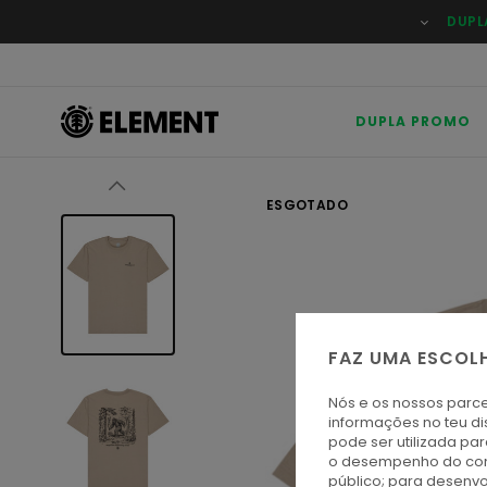
Avançar
DUPL
para
a
informação
do
produto
DUPLA PROMO
ESGOTADO
FAZ UMA ESCOL
Nós e os nossos parce
informações no teu di
pode ser utilizada pa
o desempenho do cont
público; para desenvo