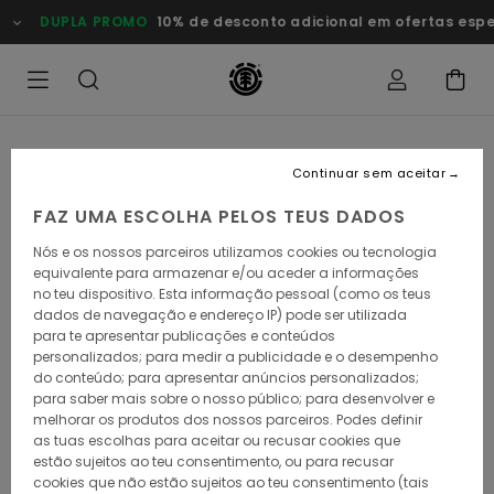
Avançar
DUPLA PROMO
10% de desconto adicional em ofertas especi
para
a
informação
do
produto
Continuar sem aceitar
FAZ UMA ESCOLHA PELOS TEUS DADOS
Nós e os nossos parceiros utilizamos cookies ou tecnologia
equivalente para armazenar e/ou aceder a informações
no teu dispositivo. Esta informação pessoal (como os teus
dados de navegação e endereço IP) pode ser utilizada
para te apresentar publicações e conteúdos
personalizados; para medir a publicidade e o desempenho
do conteúdo; para apresentar anúncios personalizados;
para saber mais sobre o nosso público; para desenvolver e
melhorar os produtos dos nossos parceiros. Podes definir
as tuas escolhas para aceitar ou recusar cookies que
estão sujeitos ao teu consentimento, ou para recusar
cookies que não estão sujeitos ao teu consentimento (tais