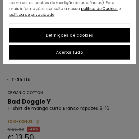
como certos cookies de medição de audiências). Para
mais informações, consulta a nossa
política de Cookies
e
política de privacidade
Definições de cookies
Aceitar tudo
T-Shirts
ORGANIC COTTON
Bad Doggie Y
T-shirt de manga curta Branco rapazes 8-16
ECO-BONUS
€ 25,00
46%
€ 13,50