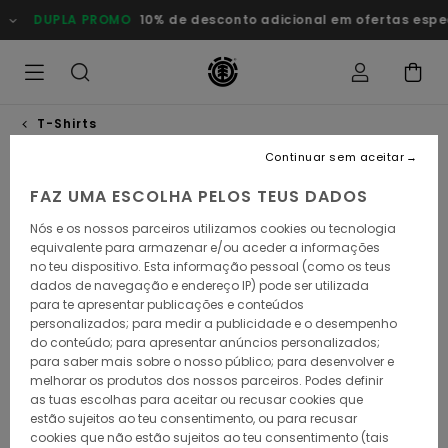
Avançar
DUPLA PROMO
10% de desconto adicional em ofertas especia
para
a
informação
do
produto
T-Shirts
Continuar sem aceitar
ESGOTADO
FAZ UMA ESCOLHA PELOS TEUS DADOS
Nós e os nossos parceiros utilizamos cookies ou tecnologia
equivalente para armazenar e/ou aceder a informações
no teu dispositivo. Esta informação pessoal (como os teus
dados de navegação e endereço IP) pode ser utilizada
para te apresentar publicações e conteúdos
personalizados; para medir a publicidade e o desempenho
do conteúdo; para apresentar anúncios personalizados;
para saber mais sobre o nosso público; para desenvolver e
melhorar os produtos dos nossos parceiros. Podes definir
as tuas escolhas para aceitar ou recusar cookies que
estão sujeitos ao teu consentimento, ou para recusar
cookies que não estão sujeitos ao teu consentimento (tais