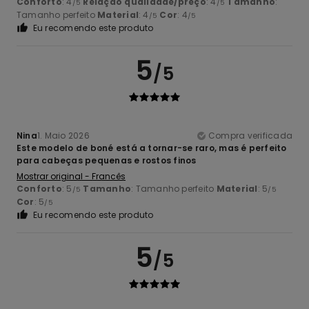
Conforto
: 4
Relação qualidade/preço
: 4
Tamanho
:
/5
/5
Tamanho perfeito
Material
: 4
Cor
: 4
/5
/5
Eu recomendo este produto
5
/5
Nina
1. Maio 2026
Compra verificada
Este modelo de boné está a tornar-se raro, mas é perfeito
para cabeças pequenas e rostos finos
Mostrar original - Francês
Conforto
: 5
Tamanho
: Tamanho perfeito
Material
: 5
/5
/5
Cor
: 5
/5
Eu recomendo este produto
5
/5