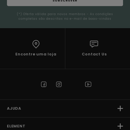
SUBSCREVER
(*) Oferta válida para novos membros - As condições
completas são descritas no e-mail de boas-vindas
Encontre uma loja
Contact Us
AJUDA
ELEMENT