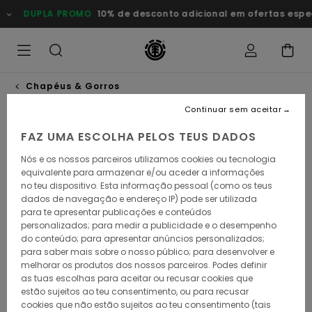
Avançar
DUPLA PROMO
10% de desconto adicional em ofertas especiais
para
a
informação
do
produto
Chapéus & Gorros
Continuar sem aceitar
FAZ UMA ESCOLHA PELOS TEUS DADOS
Nós e os nossos parceiros utilizamos cookies ou tecnologia
equivalente para armazenar e/ou aceder a informações
no teu dispositivo. Esta informação pessoal (como os teus
dados de navegação e endereço IP) pode ser utilizada
para te apresentar publicações e conteúdos
personalizados; para medir a publicidade e o desempenho
do conteúdo; para apresentar anúncios personalizados;
para saber mais sobre o nosso público; para desenvolver e
melhorar os produtos dos nossos parceiros. Podes definir
as tuas escolhas para aceitar ou recusar cookies que
estão sujeitos ao teu consentimento, ou para recusar
cookies que não estão sujeitos ao teu consentimento (tais