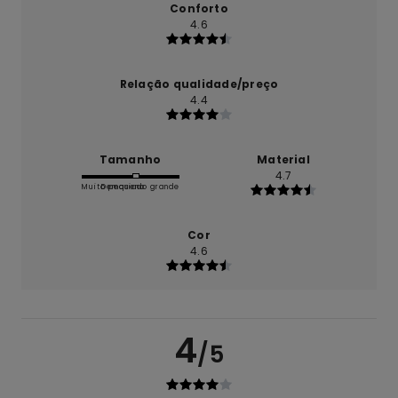
Conforto
4.6
Relação qualidade/preço
4.4
Tamanho
Material
4.7
Muito pequeno
Demasiado grande
Cor
4.6
4
/5