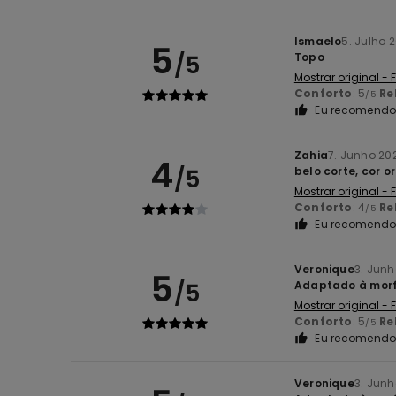
Ismaelo
5. Julho 
5
/5
Topo
Mostrar original -
Conforto
: 5
Re
/5
Eu recomendo 
Zahia
7. Junho 20
4
/5
belo corte, cor or
Mostrar original -
Conforto
: 4
Re
/5
Eu recomendo 
Veronique
3. Jun
5
/5
Adaptado à morf
Mostrar original -
Conforto
: 5
Re
/5
Eu recomendo 
Veronique
3. Jun