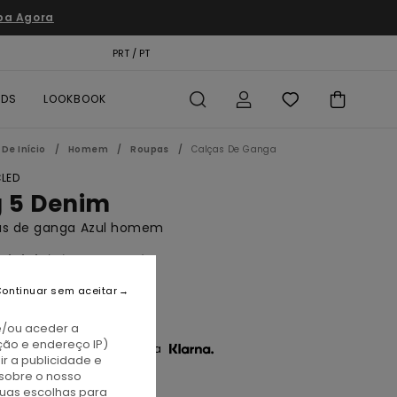
pa Agora
TÃO PRESENTE
PRT / PT
LOCALIZADOR DE LOJAS
RDS
LOOKBOOK
De Início
Homem
Roupas
Calças De Ganga
LED
g 5 Denim
as de ganga Azul homem
(13 Avaliações)
BONUS
ontinuar sem aceitar
90,00
e/ou aceder a
ção e endereço IP)
3 x € 30,00 sem juros com a
r a publicidade e
sobre o nosso
tuas escolhas para