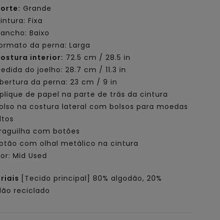
orte:
Grande
intura: Fixa
ancho: Baixo
ormato da perna: Larga
ostura interior:
72.5 cm / 28.5 in
edida do joelho: 28.7 cm / 11.3 in
bertura da perna: 23 cm / 9 in
plique de papel na parte de trás da cintura
olso na costura lateral com bolsos para moedas
ltos
raguilha com botões
otão com olhal metálico na cintura
or: Mid Used
riais
[Tecido principal] 80% algodão, 20%
dão reciclado