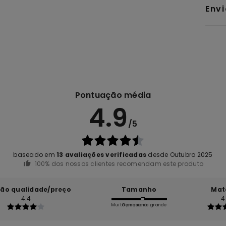
Env
Pontuação média
4.9
/5
baseado em
13 avaliações verificadas
desde Outubro 2025
100% dos nossos clientes recomendam este produto
ção qualidade/preço
Tamanho
Mat
4.4
4
Muito pequeno
Demasiado grande