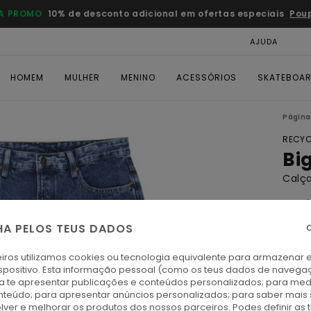
A PROMO
10% de desconto adicional em ofertas especiais
Pou
AJUDA
CAR
HOMEM
MULHER
MENINO
ACESSÓRIOS
SKATEBOA
Página 
RECYC
Bi
Calç
4.9
ECO-
HA PELOS TEUS DADOS
C
€ 
iros utilizamos cookies ou tecnologia equivalente para armazenar 
spositivo. Esta informação pessoal (como os teus dados de navega
Paga 
ra te apresentar publicações e conteúdos personalizados; para medi
eúdo; para apresentar anúncios personalizados; para saber mais 
lver e melhorar os produtos dos nossos parceiros. Podes definir as 