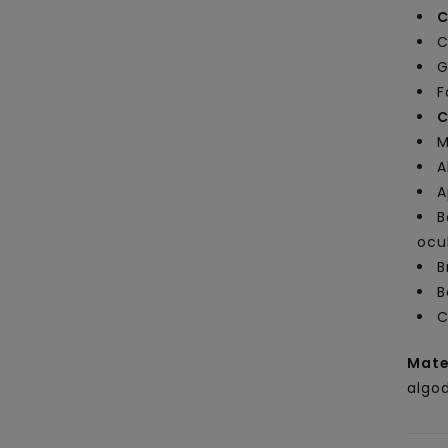
C
C
G
F
C
M
A
A
B
ocu
B
B
C
Mate
algo