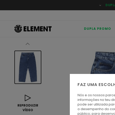
Avançar
DUPL
para
a
informação
do
produto
DUPLA PROMO
FAZ UMA ESCOL
Nós e os nossos parce
informações no teu di
pode ser utilizada pa
REPRODUZIR
o desempenho do cont
VÍDEO
público; para desenvo