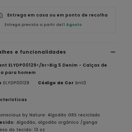
Entrega em casa ou em ponto de recolha
Entrega prevista a partir de
11 Agosto
alhes e funcionalidades
ent ELYDP00129</br>Big 5 Denim - Calças de
a para homem
o
ELYDP00129
Código de Cor
bnt0
cterísticas
onscious by Nature: Algodão GRS reciclado
ecido:
Algodão, algodão orgânico /ganga
eso do tecido: 13 oz