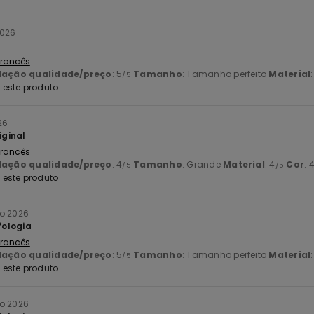
2026
 Francês
lação qualidade/preço
: 5
Tamanho
: Tamanho perfeito
Material
/5
este produto
26
iginal
 Francês
lação qualidade/preço
: 4
Tamanho
: Grande
Material
: 4
Cor
: 
/5
/5
este produto
ho 2026
ologia
 Francês
lação qualidade/preço
: 5
Tamanho
: Tamanho perfeito
Material
/5
este produto
ho 2026