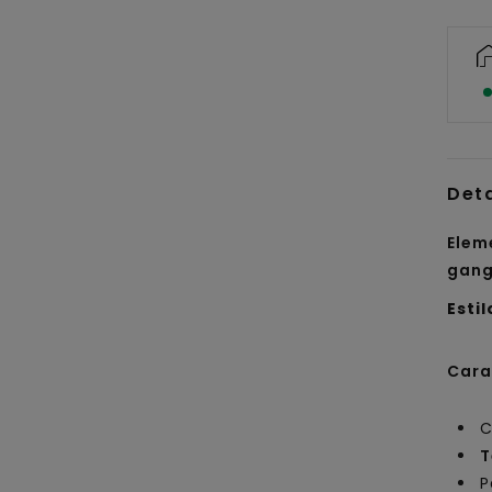
Det
Elem
gang
Estil
Cara
C
T
P