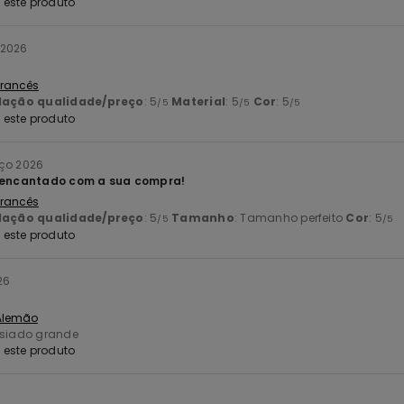
este produto
 2026
 Francês
lação qualidade/preço
: 5
Material
: 5
Cor
: 5
/5
/5
/5
este produto
rço 2026
á encantado com a sua compra!
 Francês
lação qualidade/preço
: 5
Tamanho
: Tamanho perfeito
Cor
: 5
/5
/5
este produto
26
 Alemão
siado grande
este produto