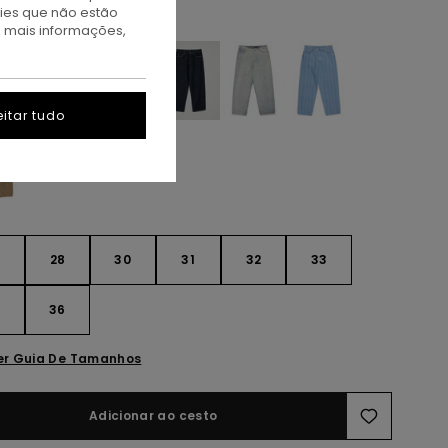
kies que não estão
id Used
a mais informações,
itar tudo
28
30
31
32
33
4
36
er Guia De Tamanhos
Adicionar ao cesto