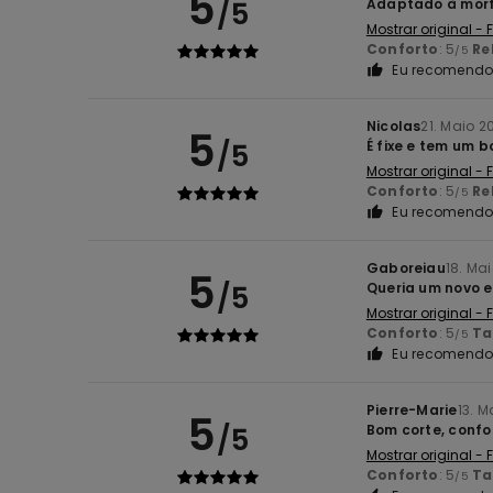
5
/5
Adaptado à morf
Mostrar original -
Conforto
: 5
Re
/5
Eu recomendo 
Nicolas
21. Maio 2
5
/5
É fixe e tem um 
Mostrar original -
Conforto
: 5
Re
/5
Eu recomendo 
Gaboreiau
18. Ma
5
/5
Queria um novo e
Mostrar original -
Conforto
: 5
T
/5
Eu recomendo 
Pierre-Marie
13. M
5
/5
Bom corte, confo
Mostrar original -
Conforto
: 5
T
/5