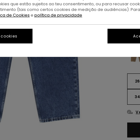
okies que estão sujeitos ao teu consentimento, ou para recusar coo
M
Cor
ntimento (tais como certos cookies de medição de audiências). Par
tica de Cookies
e
política de privacidade
 cookies
Ace
26
3
V