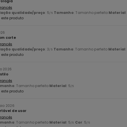
ologia
 Francês
lação qualidade/preço
: 5
Tamanho
: Tamanho perfeito
Material
/5
este produto
026
bom corte
 Francês
lação qualidade/preço
: 3
Tamanho
: Tamanho perfeito
Material
:
/5
este produto
io 2026
stilo
 Francês
amanho
: Tamanho perfeito
Material
: 5
/5
este produto
aio 2026
rtável de usar
 Francês
amanho
: Tamanho perfeito
Material
: 5
Cor
: 5
/5
/5