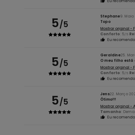
Eu recomendo 
Stephane
9. Maio
5
/5
Topo
Mostrar original -
Conforto
: 5
Re
/5
Eu recomendo 
Geraldine
25. Ma
5
/5
O meu filho est
Mostrar original -
Conforto
: 5
Re
/5
Eu recomendo 
Jens
22. Março 20
5
/5
Ótimo!!!
Mostrar original -
Tamanho
: Dema
Eu recomendo 