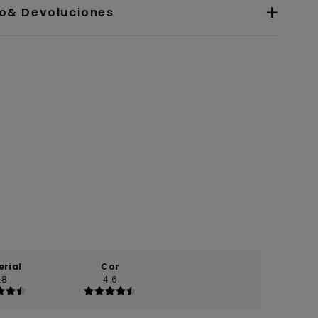
io& Devoluciones
erial
Cor
.8
4.6