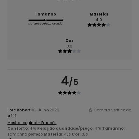
Tamanho
Material
4.0
Muito pequeno
Demasiado grande
Cor
3.0
4
/5
Loïc Robert
30. Julho 2026
Compra verificada
pfff
Mostrar original - Francês
Conforto
: 4
Relação qualidade/preço
: 4
Tamanho
:
/5
/5
Tamanho perfeito
Material
: 4
Cor
: 3
/5
/5