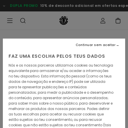
Avançar
DUPLA PROMO
10% de desconto adicional em ofertas especia
para
a
informação
do
produto
Continuar sem aceitar
FAZ UMA ESCOLHA PELOS TEUS DADOS
Nós e os nossos parceiros utilizamos cookies ou tecnologia
equivalente para armazenar e/ou aceder a informações
no teu dispositivo. Esta informação pessoal (como os teus
dados de navegação e endereço IP) pode ser utilizada
para te apresentar publicações e conteúdos
personalizados; para medir a publicidade e o desempenho
do conteúdo; para apresentar anúncios personalizados;
para saber mais sobre o nosso público; para desenvolver e
melhorar os produtos dos nossos parceiros. Podes definir
as tuas escolhas para aceitar ou recusar cookies que
estão sujeitos ao teu consentimento, ou para recusar
cookies que não estão sujeitos ao teu consentimento (tais