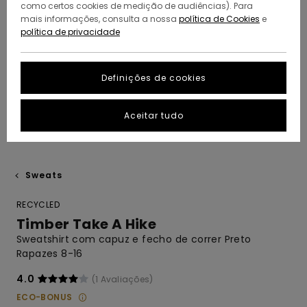
como certos cookies de medição de audiências). Para
mais informações, consulta a nossa
política de Cookies
e
política de privacidade
Definições de cookies
Aceitar tudo
Sweats
RECYCLED
Timber Take A Hike
Sweatshirt com capuz e fecho de correr Preto
Rapazes 8-16
4.0
(1 Avaliações)
ECO-BONUS