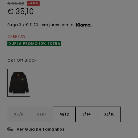
€ 65,00
46%
€ 35,10
Paga 3 x € 11,70 sem juros com a
OFERTAS
DUPLA PROMO 10% EXTRA
Off Black
Cor
XS/8
S/10
M/12
L/14
XL/16
Ver Guia De Tamanhos