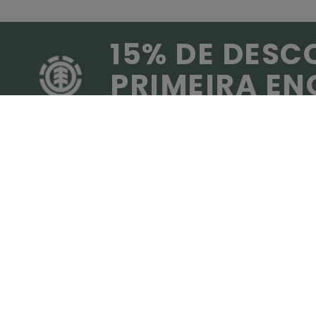
15% DE DESC
PRIMEIRA E
Subscreve para receberes as mais recentes
(*) Oferta váli
ENCONTRE UMA LOJA
SIGA-NOS