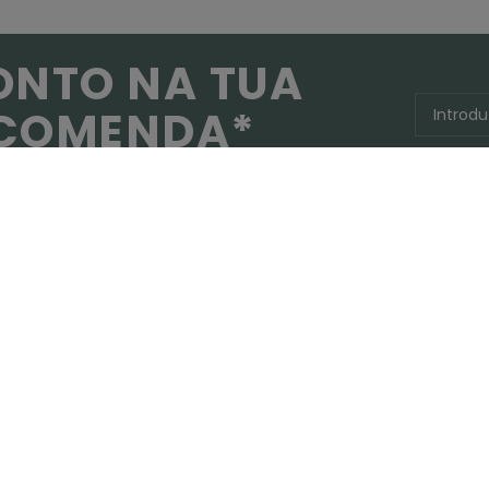
ONTO NA TUA
NCOMENDA*
 novidades e ofertas exclusivas.
da para novos membros - As condições completas são descritas no e-mai
AJUDA
Estado da encomenda
Envio
Fazer uma devolução
Pagamento
Reparações e Garantia
Protecção de dados
FAQ e contato