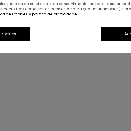
okies que estão sujeitos ao teu consentimento, ou para recusar coo
ntimento (tais como certos cookies de medição de audiências). Par
tica de Cookies
e
política de privacidade
 cookies
Ace