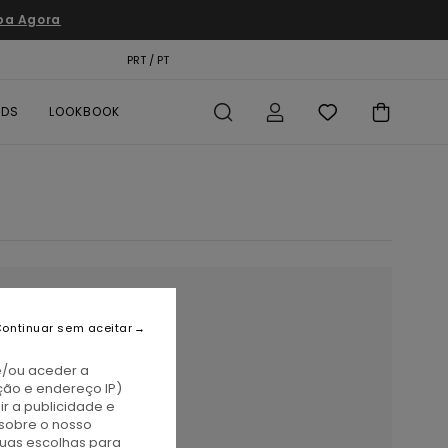
pa Agora
TÃO PRESENTE
PRT / PT
LOCALIZADOR DE LOJAS
RDS
LOOKBOOK
ontinuar sem aceitar
e/ou aceder a
ção e endereço IP)
r a publicidade e
sobre o nosso
ras.
tuas escolhas para