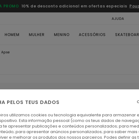
A PROMO
10% de desconto adicional em ofertas especiais
Pou
AJUDA
CAR
HOMEM
MULHER
MENINO
ACESSÓRIOS
SKATEBOA
 Apse
s voltam em breve
HA PELOS TEUS DADOS
C
iros utilizamos cookies ou tecnologia equivalente para armazenar 
spositivo. Esta informação pessoal (como os teus dados de navega
ultados para a tua pesquisa.
ra te apresentar publicações e conteúdos personalizados; para medi
eúdo; para apresentar anúncios personalizados; para saber mais 
have ou explora as nossas categorias para encontrar o que procu
lver e melhorar os produtos dos nossos parceiros. Podes definir as 