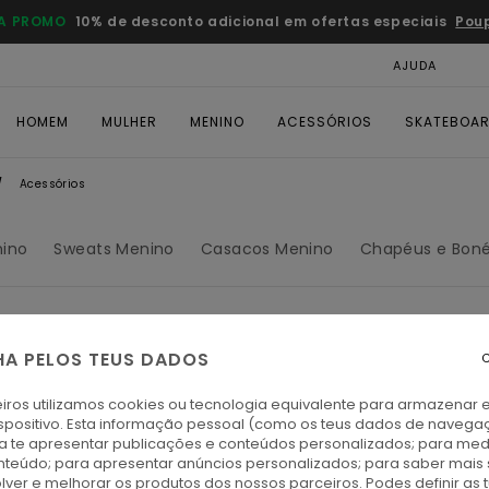
A PROMO
10% de desconto adicional em ofertas especiais
Pou
AJUDA
CAR
HOMEM
MULHER
MENINO
ACESSÓRIOS
SKATEBOA
Acessórios
ino
Sweats Menino
Casacos Menino
Chapéus e Bon
HA PELOS TEUS DADOS
C
iros utilizamos cookies ou tecnologia equivalente para armazenar 
spositivo. Esta informação pessoal (como os teus dados de navega
ra te apresentar publicações e conteúdos personalizados; para medi
eúdo; para apresentar anúncios personalizados; para saber mais 
lver e melhorar os produtos dos nossos parceiros. Podes definir as 