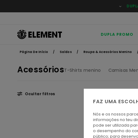
Avançar
DUPL
para
a
seleção
da
grelha
de
DUPLA PROMO
produtos
Página De Início
Saldos
Roupa & Acessórios Menino
Acessórios
T-Shirts menino
Camisas Men
Ocultar filtros
FAZ UMA ESCOL
Avançar
Avançar
Nós e os nossos parce
para
para
informações no teu di
procurar
ordenar
pode ser utilizada pa
critérios
por
de
o desempenho do cont
filtragem
público; para desenvo