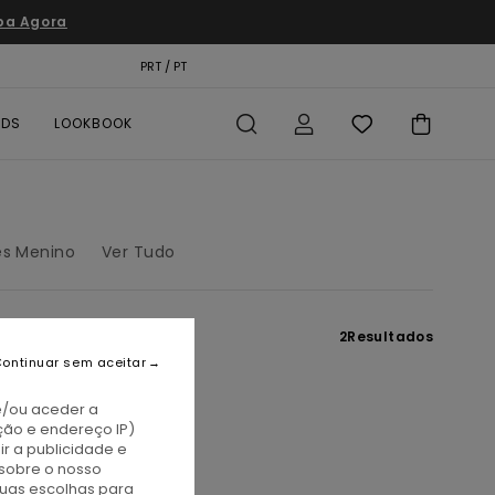
pa Agora
TÃO PRESENTE
PRT / PT
LOCALIZADOR DE LOJAS
RDS
LOOKBOOK
és Menino
Ver Tudo
2
Resultados
ontinuar sem aceitar
e/ou aceder a
ção e endereço IP)
r a publicidade e
sobre o nosso
tuas escolhas para