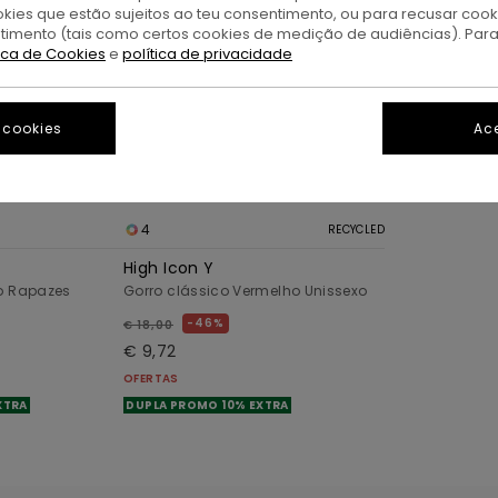
okies que estão sujeitos ao teu consentimento, ou para recusar coo
ntimento (tais como certos cookies de medição de audiências). Par
tica de Cookies
e
política de privacidade
 cookies
Ace
4
RECYCLED
High Icon Y
to Rapazes
Gorro clássico Vermelho Unissexo
46%
€ 18,00
€ 9,72
OFERTAS
XTRA
DUPLA PROMO 10% EXTRA