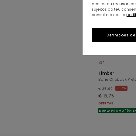
aceitar ou recusar co
sujeitos ao teu conse
consulta a nossa
polí
Definições de
1
Timber
Boné Clipback Pre
37%
€ 25,00
€ 15,75
OFERTAS
DUPLA PROMO 10% E