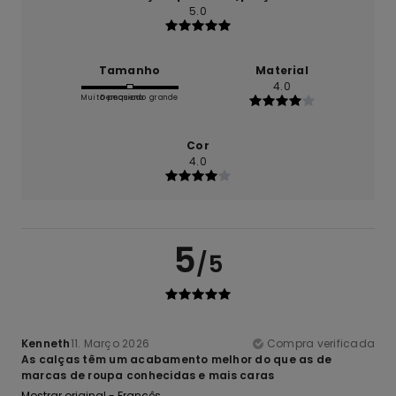
5.0
Tamanho
Material
4.0
Muito pequeno
Demasiado grande
Cor
4.0
5
/5
Kenneth
11. Março 2026
Compra verificada
As calças têm um acabamento melhor do que as de
marcas de roupa conhecidas e mais caras
Mostrar original - Francês