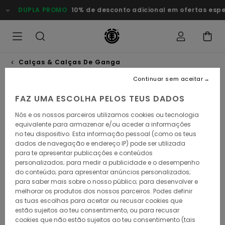
Avançar
DUPLA PROMO
10% de desconto adicional em ofertas esp
para
a
informação
do
produto
Calças & Calças De Ganga
Continuar sem aceitar
NOVO PRODUTO
FAZ UMA ESCOLHA PELOS TEUS DADOS
Nós e os nossos parceiros utilizamos cookies ou tecnologia
equivalente para armazenar e/ou aceder a informações
no teu dispositivo. Esta informação pessoal (como os teus
dados de navegação e endereço IP) pode ser utilizada
para te apresentar publicações e conteúdos
personalizados; para medir a publicidade e o desempenho
do conteúdo; para apresentar anúncios personalizados;
para saber mais sobre o nosso público; para desenvolver e
melhorar os produtos dos nossos parceiros. Podes definir
as tuas escolhas para aceitar ou recusar cookies que
estão sujeitos ao teu consentimento, ou para recusar
cookies que não estão sujeitos ao teu consentimento (tais