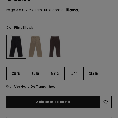
Paga 3 x € 21,67 sem juros com a
Flint Black
Cor
XS/8
S/10
M/12
L/14
XL/16
Ver Guia De Tamanhos
Adicionar ao cesto