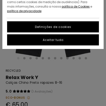
como certos cookies de medição de audiências). Para
mais informações, consulta a nossa
política de Cookies
e
política de privacidade
Definições de cookies
Aceitar tudo
RECYCLED
Relax Work Y
Calças Chino Preto rapazes 8-16
5.0
(1 Avaliações)
ECO-BONUS
€ 65,00