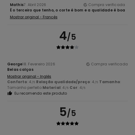
Mathis
7. Abril 2026
Compra verificada
É o terceiro que tenho, o corte é bom e a qualidade é boa
Mostrar original - Francês
4
/5
George
18. Fevereiro 2026
Compra verificada
Belas calças
Mostrar original - Inglês
Conforto
: 4
Relação qualidade/preço
: 4
Tamanho
:
/5
/5
Tamanho perfeito
Material
: 4
Cor
: 4
/5
/5
Eu recomendo este produto
5
/5