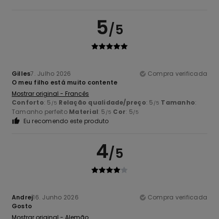
5
/5
Gilles
7. Julho 2026
Compra verificada
O meu filho está muito contente
Mostrar original - Francês
Conforto
: 5
Relação qualidade/preço
: 5
Tamanho
:
/5
/5
Tamanho perfeito
Material
: 5
Cor
: 5
/5
/5
Eu recomendo este produto
4
/5
Andrej
16. Junho 2026
Compra verificada
Gosto
Mostrar original - Alemão