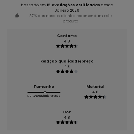
baseado em
15 avaliações verificadas
desde
Janeiro 2026
87% dos nossos clientes recomendam este
produto
Conforto
4.8
Relação qualidade/preço
4.3
Tamanho
Material
4.8
Muito pequeno
Demasiado grande
Cor
4.8