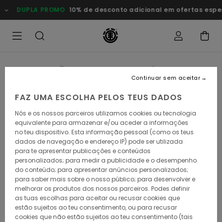
Avançar
DUPLA PROMO
10% de desconto adicional em ofertas especiais
para
a
informação
do
produto
Continuar sem aceitar
FAZ UMA ESCOLHA PELOS TEUS DADOS
Nós e os nossos parceiros utilizamos cookies ou tecnologia
equivalente para armazenar e/ou aceder a informações
no teu dispositivo. Esta informação pessoal (como os teus
dados de navegação e endereço IP) pode ser utilizada
para te apresentar publicações e conteúdos
personalizados; para medir a publicidade e o desempenho
do conteúdo; para apresentar anúncios personalizados;
para saber mais sobre o nosso público; para desenvolver e
melhorar os produtos dos nossos parceiros. Podes definir
as tuas escolhas para aceitar ou recusar cookies que
estão sujeitos ao teu consentimento, ou para recusar
cookies que não estão sujeitos ao teu consentimento (tais