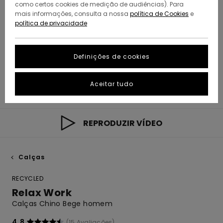
como certos cookies de medição de audiências). Para
mais informações, consulta a nossa
política de Cookies
e
política de privacidade
Definições de cookies
Aceitar tudo
REPRODUZIR VÍDEO
Calças
RECYCLED
Relax Work
Calças Chino Bege homem
4.8
(15 Avaliações)