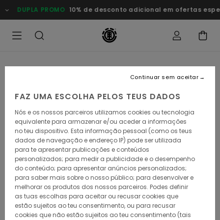
Avançar
DUPLA PROMO
10% de desconto adicional em ofertas esp
para
a
informação
do
produto
Continuar sem aceitar
FAZ UMA ESCOLHA PELOS TEUS DADOS
Nós e os nossos parceiros utilizamos cookies ou tecnologia
equivalente para armazenar e/ou aceder a informações
no teu dispositivo. Esta informação pessoal (como os teus
dados de navegação e endereço IP) pode ser utilizada
para te apresentar publicações e conteúdos
personalizados; para medir a publicidade e o desempenho
do conteúdo; para apresentar anúncios personalizados;
para saber mais sobre o nosso público; para desenvolver e
melhorar os produtos dos nossos parceiros. Podes definir
as tuas escolhas para aceitar ou recusar cookies que
estão sujeitos ao teu consentimento, ou para recusar
cookies que não estão sujeitos ao teu consentimento (tais