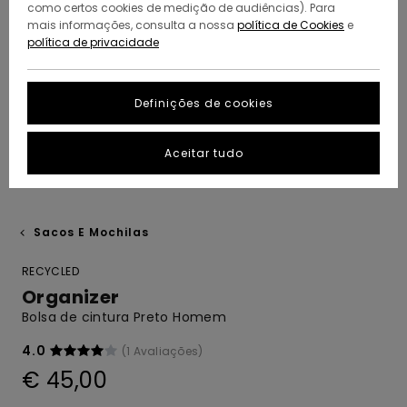
como certos cookies de medição de audiências). Para
mais informações, consulta a nossa
política de Cookies
e
política de privacidade
Definições de cookies
Aceitar tudo
Sacos E Mochilas
RECYCLED
Organizer
Bolsa de cintura Preto Homem
4.0
(1 Avaliações)
€ 45,00