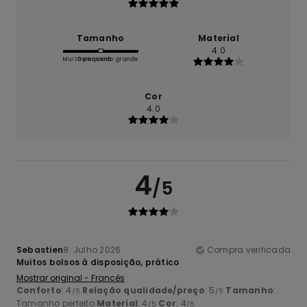
Tamanho
Material
4.0
Muito pequeno
Demasiado grande
Cor
4.0
4
/5
Sebastien
8. Julho 2026
Compra verificada
Muitos bolsos à disposição, prático
Mostrar original - Francês
Conforto
: 4
Relação qualidade/preço
: 5
Tamanho
:
/5
/5
Tamanho perfeito
Material
: 4
Cor
: 4
/5
/5