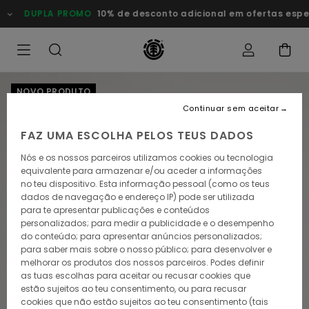
Avançar
DUPLA PROMO
10% de desconto adicional em ofertas especi
para
a
informação
do
produto
NOVO PRODUTO
Continuar sem aceitar
FAZ UMA ESCOLHA PELOS TEUS DADOS
Nós e os nossos parceiros utilizamos cookies ou tecnologia
equivalente para armazenar e/ou aceder a informações
no teu dispositivo. Esta informação pessoal (como os teus
dados de navegação e endereço IP) pode ser utilizada
para te apresentar publicações e conteúdos
personalizados; para medir a publicidade e o desempenho
do conteúdo; para apresentar anúncios personalizados;
para saber mais sobre o nosso público; para desenvolver e
melhorar os produtos dos nossos parceiros. Podes definir
as tuas escolhas para aceitar ou recusar cookies que
estão sujeitos ao teu consentimento, ou para recusar
cookies que não estão sujeitos ao teu consentimento (tais