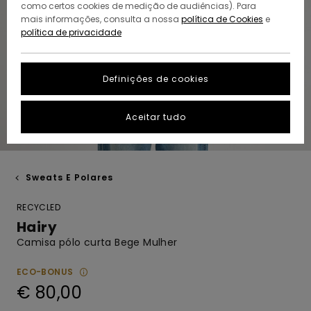
como certos cookies de medição de audiências). Para
mais informações, consulta a nossa
política de Cookies
e
política de privacidade
Definições de cookies
Aceitar tudo
Sweats E Polares
RECYCLED
Hairy
Camisa pólo curta Bege Mulher
ECO-BONUS
€ 80,00