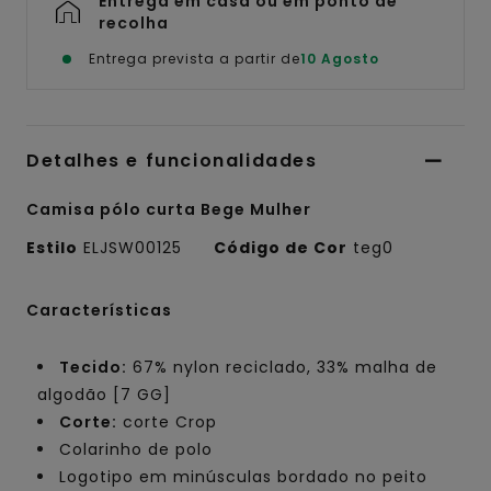
Entrega em casa ou em ponto de
recolha
Entrega prevista a partir de
10 Agosto
Detalhes e funcionalidades
Camisa pólo curta Bege Mulher
Estilo
ELJSW00125
Código de Cor
teg0
Características
Tecido:
67% nylon reciclado, 33% malha de
algodão [7 GG]
Corte:
corte Crop
Colarinho de polo
Logotipo em minúsculas bordado no peito