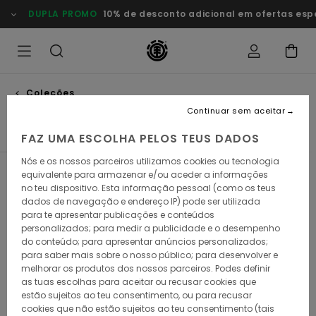
Avançar
DUPLA PROMO
10% de desconto adicional em ofertas esp
para
a
seleção
da
grelha
de
produtos
Coleções
Lowcase
Continuar sem aceitar
FAZ UMA ESCOLHA PELOS TEUS DADOS
Nós e os nossos parceiros utilizamos cookies ou tecnologia
equivalente para armazenar e/ou aceder a informações
Filtrar e Ordenar
2
Resultados
no teu dispositivo. Esta informação pessoal (como os teus
dados de navegação e endereço IP) pode ser utilizada
Avançar
Avançar
para te apresentar publicações e conteúdos
para
para
procurar
ordenar
personalizados; para medir a publicidade e o desempenho
critérios
por
do conteúdo; para apresentar anúncios personalizados;
de
para saber mais sobre o nosso público; para desenvolver e
filtragem
melhorar os produtos dos nossos parceiros. Podes definir
as tuas escolhas para aceitar ou recusar cookies que
estão sujeitos ao teu consentimento, ou para recusar
cookies que não estão sujeitos ao teu consentimento (tais