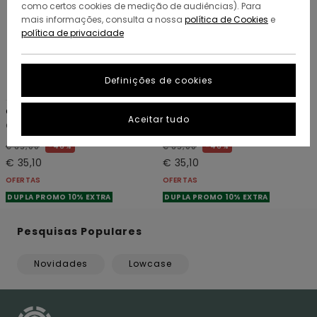
como certos cookies de medição de audiências). Para
mais informações, consulta a nossa
política de Cookies
e
política de privacidade
Definições de cookies
2
2
RECYCLED
RECYCLED
Cornell 3.0
Cornell 3.0
Aceitar tudo
Camisola pulôver Roxo Mulher
Camisola pulôver Bege Mulher
46%
46%
€ 65,00
€ 65,00
€ 35,10
€ 35,10
OFERTAS
OFERTAS
DUPLA PROMO 10% EXTRA
DUPLA PROMO 10% EXTRA
Pesquisas Populares
Novidades
Lowcase