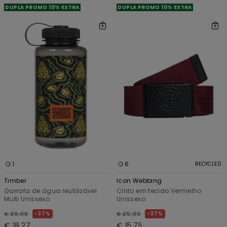
DUPLA PROMO 10% EXTRA
DUPLA PROMO 10% EXTRA
1
6
RECYCLED
Timber
Icon Webbing
Garrafa de água reutilizável
Cinto em tecido Vermelho
Multi Unissexo
Unissexo
37%
37%
€ 29,00
€ 25,00
€ 18,27
€ 15,75