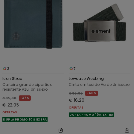
3
7
Icon Strap
Lowcase Webbing
Carteira grande bipartida
Cinto em tecido Verde Unissexo
resistente Azul Unissexo
46%
€ 30,00
37%
€ 35,00
€ 16,20
€ 22,05
OFERTAS
OFERTAS
DUPLA PROMO 10% EXTRA
DUPLA PROMO 10% EXTRA