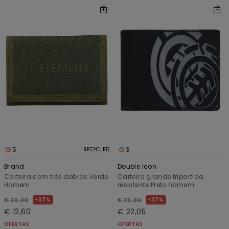
5
3
RECYCLED
Brand
Double Icon
Carteira com três dobras Verde
Carteira grande tripartida
Homem
resistente Preto homem
37%
37%
€ 20,00
€ 35,00
€ 12,60
€ 22,05
OFERTAS
OFERTAS