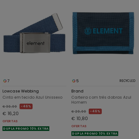
7
5
RECYCLED
Lowcase Webbing
Brand
Cinto em tecido Azul Unissexo
Carteira com três dobras Azul
Homem
46%
€ 30,00
46%
€ 20,00
€ 16,20
€ 10,80
OFERTAS
OFERTAS
DUPLA PROMO 10% EXTRA
DUPLA PROMO 10% EXTRA