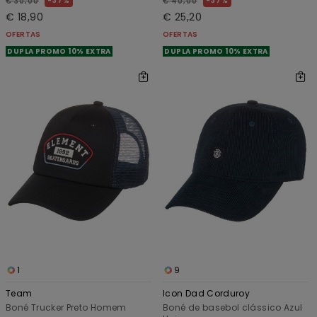
37%
37%
€ 30,00
€ 40,00
€ 18,90
€ 25,20
OFERTAS
OFERTAS
DUPLA PROMO 10% EXTRA
DUPLA PROMO 10% EXTRA
1
9
Team
Icon Dad Corduroy
Boné Trucker Preto Homem
Boné de basebol clássico Azul