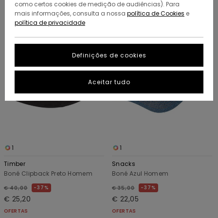
como certos cookies de medição de audiências). Para
Avançar
Avançar
mais informações, consulta a nossa
política de Cookies
e
para
para
política de privacidade
procurar
ordenar
critérios
por
de
filtragem
Definições de cookies
Aceitar tudo
1
1
Timber
Snacks
Boné Clipback Preto Homem
Boné Azul Homem
37%
37%
€ 40,00
€ 35,00
€ 25,20
€ 22,05
OFERTAS
OFERTAS