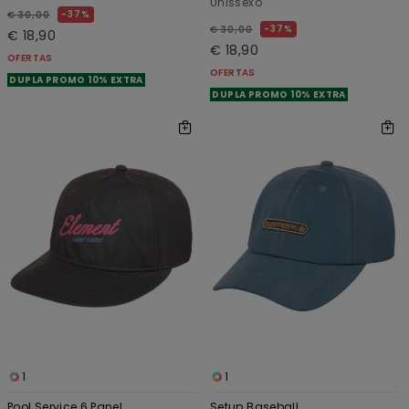
Unissexo
37%
€ 30,00
37%
€ 30,00
€ 18,90
€ 18,90
OFERTAS
OFERTAS
DUPLA PROMO 10% EXTRA
DUPLA PROMO 10% EXTRA
1
1
Pool Service 6 Panel
Setup Baseball