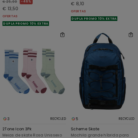
46%
€ 25,00
€ 8,10
€ 13,50
OFERTAS
OFERTAS
DUPLA PROMO 10% EXTRA
DUPLA PROMO 10% EXTRA
3
5
RECYCLED
RECYCLED
2Tone Icon 3Pk
Scheme Skate
Meias de skate Rosa Unissexo
Mochila grande híbrida para