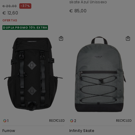
skate Azul Unissexo
37%
€ 20,00
€ 85,00
€ 12,60
OFERTAS
DUPLA PROMO 10% EXTRA
1
2
RECYCLED
RECYCLED
Furrow
Infinity Skate