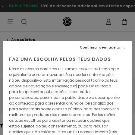
Avançar
MO
10% de desconto adicional em ofertas especiais
Poupa Ago
para
a
seleção
da
grelha
de
produtos
Acessórios
Acessórios mulher
Continuar sem aceitar
FAZ UMA ESCOLHA PELOS TEUS DADOS
Acessórios Homem
Nós e os nossos parceiros utilizamos cookies ou tecnologia
equivalente para armazenar e/ou aceder a informações
no teu dispositivo. Esta informação pessoal (como os teus
dados de navegação e endereço IP) pode ser utilizada
Fica atento/a, os produtos voltam em
para te apresentar publicações e conteúdos
personalizados; para medir a publicidade e o desempenho
breve
do conteúdo; para apresentar anúncios personalizados;
para saber mais sobre o nosso público; para desenvolver e
melhorar os produtos dos nossos parceiros. Podes definir
as tuas escolhas para aceitar ou recusar cookies que
Também poderás gostar
estão sujeitos ao teu consentimento, ou para recusar
cookies que não estão sujeitos ao teu consentimento (tais