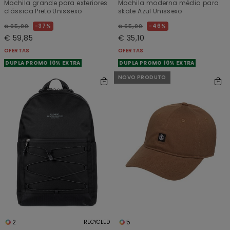
Mochila grande para exteriores
Mochila moderna média para
clássica Preto Unissexo
skate Azul Unissexo
37%
46%
€ 95,00
€ 65,00
€ 59,85
€ 35,10
OFERTAS
OFERTAS
DUPLA PROMO 10% EXTRA
DUPLA PROMO 10% EXTRA
NOVO PRODUTO
2
5
RECYCLED