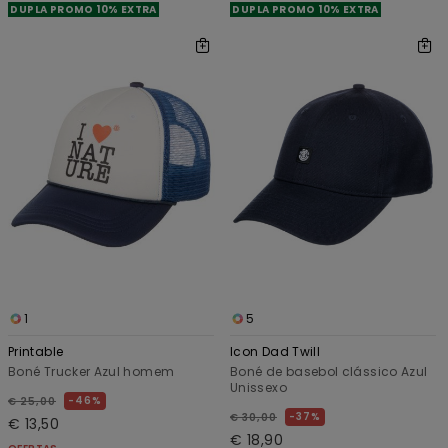
DUPLA PROMO 10% EXTRA
DUPLA PROMO 10% EXTRA
1
5
Printable
Icon Dad Twill
Boné Trucker Azul homem
Boné de basebol clássico Azul
Unissexo
46%
€ 25,00
37%
€ 30,00
€ 13,50
€ 18,90