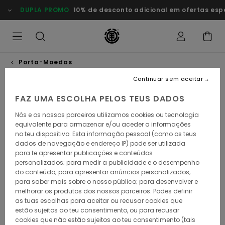
Avançar
DUPLA PROMO
10% de desconto adicional em ofertas esp
para
a
informação
do
produto
Porta-Moedas
Continuar sem aceitar
FAZ UMA ESCOLHA PELOS TEUS DADOS
Nós e os nossos parceiros utilizamos cookies ou tecnologia
equivalente para armazenar e/ou aceder a informações
no teu dispositivo. Esta informação pessoal (como os teus
dados de navegação e endereço IP) pode ser utilizada
para te apresentar publicações e conteúdos
personalizados; para medir a publicidade e o desempenho
do conteúdo; para apresentar anúncios personalizados;
para saber mais sobre o nosso público; para desenvolver e
melhorar os produtos dos nossos parceiros. Podes definir
as tuas escolhas para aceitar ou recusar cookies que
estão sujeitos ao teu consentimento, ou para recusar
cookies que não estão sujeitos ao teu consentimento (tais