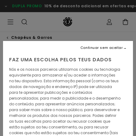
Avançar
DUPLA PROMO
10% de desconto adicional em ofertas esp
para
a
informação
do
produto
Chapéus & Gorros
Continuar sem aceitar
NOVO PRODUTO
FAZ UMA ESCOLHA PELOS TEUS DADOS
Nós e os nossos parceiros utilizamos cookies ou tecnologia
equivalente para armazenar e/ou aceder a informações
no teu dispositivo. Esta informação pessoal (como os teus
dados de navegação e endereço IP) pode ser utilizada
para te apresentar publicações e conteúdos
personalizados; para medir a publicidade e o desempenho
do conteúdo; para apresentar anúncios personalizados;
para saber mais sobre o nosso público; para desenvolver e
melhorar os produtos dos nossos parceiros. Podes definir
as tuas escolhas para aceitar ou recusar cookies que
estão sujeitos ao teu consentimento, ou para recusar
cookies que não estão sujeitos ao teu consentimento (tais