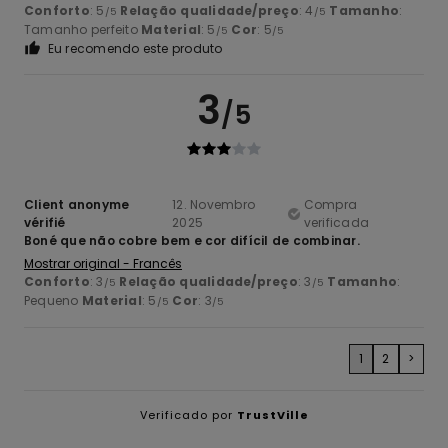
Conforto
: 5
Relação qualidade/preço
: 4
Tamanho
:
/5
/5
Tamanho perfeito
Material
: 5
Cor
: 5
/5
/5
Eu recomendo este produto
3
/5
Client anonyme
12. Novembro
Compra
vérifié
2025
verificada
Boné que não cobre bem e cor difícil de combinar.
Mostrar original - Francês
Conforto
: 3
Relação qualidade/preço
: 3
Tamanho
:
/5
/5
Pequeno
Material
: 5
Cor
: 3
/5
/5
1
2
>
Verificado por
TrustVille