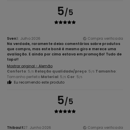
5
/5
Sven
3. Julho 2026
Compra verificada
Na verdade, raramente deixo comentários sobre produtos
que compro, mas este boné é mesmo giro e merece uma
avaliação. E ainda por cima estava em promoção! Tudo de
topo!!
Mostrar original - Alemão
Conforto
: 5
Relação qualidade/preço
: 5
Tamanho
:
/5
/5
Tamanho perfeito
Material
: 5
Cor
: 5
/5
/5
Eu recomendo este produto
5
/5
Thibault
27. Junho 2026
Compra verificada