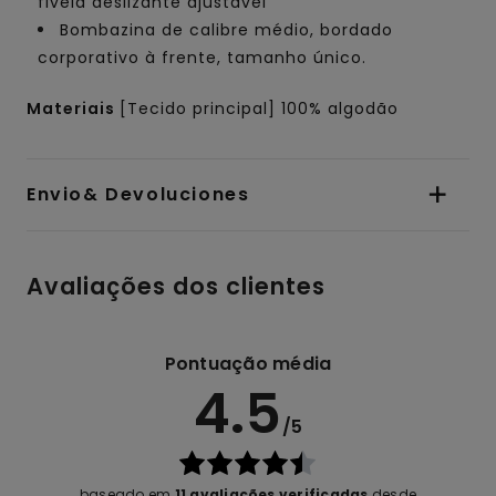
fivela deslizante ajustável
Bombazina de calibre médio, bordado
corporativo à frente, tamanho único.
Materiais
[Tecido principal] 100% algodão
Envio& Devoluciones
Avaliações dos clientes
Pontuação média
4.5
/5
baseado em
11 avaliações verificadas
desde