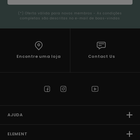
(*) Oferta válida para novos membros - As condições
completas são descritas no e-mail de boas-vindas
Encontre uma loja
Contact Us
AJUDA
ELEMENT