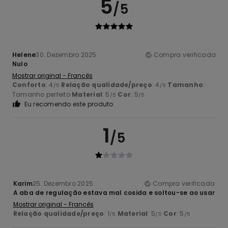
5
/5
Helene
30. Dezembro 2025
Compra verificada
Nulo
Mostrar original - Francês
Conforto
: 4
Relação qualidade/preço
: 4
Tamanho
:
/5
/5
Tamanho perfeito
Material
: 5
Cor
: 5
/5
/5
Eu recomendo este produto
1
/5
Karim
25. Dezembro 2025
Compra verificada
A aba de regulação estava mal cosida e soltou-se ao usar
Mostrar original - Francês
Relação qualidade/preço
: 1
Material
: 5
Cor
: 5
/5
/5
/5