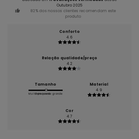
Outubro 2025
82% dos nossos clientes recomendam este
produto
Conforto
4.6
Relação qualidade/preço
4.2
Tamanho
Material
4.9
Muito pequeno
Demasiado grande
Cor
4.7