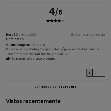
4
/5
Hervé
23. Maio 2026
Compra verificada
Com estilo
Mostrar original - Francês
Conforto
: 4
Relação qualidade/preço
: 4
Tamanho
:
/5
/5
Tamanho perfeito
Material
: 4
Cor
: 4
/5
/5
Eu recomendo este produto
1
2
>
Verificado por
TrustVille
Vistos recentemente