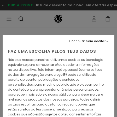
Avançar
DUPLA PROMO
10% de desconto adicional em ofertas especiais
para
a
informação
do
produto
Continuar sem aceitar
FAZ UMA ESCOLHA PELOS TEUS DADOS
Nós e os nossos parceiros utilizamos cookies ou tecnologia
equivalente para armazenar e/ou aceder a informações
no teu dispositivo. Esta informação pessoal (como os teus
dados de navegação e endereço IP) pode ser utilizada
para te apresentar publicações e conteúdos
personalizados; para medir a publicidade e o desempenho
do conteúdo; para apresentar anúncios personalizados;
para saber mais sobre o nosso público; para desenvolver e
melhorar os produtos dos nossos parceiros. Podes definir
as tuas escolhas para aceitar ou recusar cookies que
estão sujeitos ao teu consentimento, ou para recusar
cookies que não estão sujeitos ao teu consentimento (tais