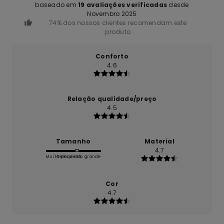
baseado em
19 avaliações verificadas
desde
Novembro 2025
74% dos nossos clientes recomendam este
produto
Conforto
4.6
Relação qualidade/preço
4.5
Tamanho
Material
4.7
Muito pequeno
Demasiado grande
Cor
4.7