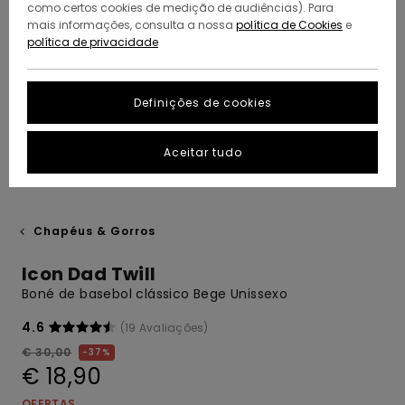
como certos cookies de medição de audiências). Para
mais informações, consulta a nossa
política de Cookies
e
política de privacidade
Definições de cookies
Aceitar tudo
Chapéus & Gorros
Icon Dad Twill
Boné de basebol clássico Bege Unissexo
4.6
(19 Avaliações)
€ 30,00
37%
€ 18,90
OFERTAS