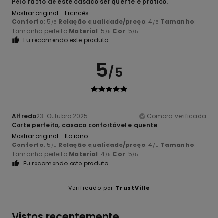
Pelo facto de este casaco ser quente e prático.
Mostrar original - Francês
Conforto
: 5
Relação qualidade/preço
: 4
Tamanho
:
/5
/5
Tamanho perfeito
Material
: 5
Cor
: 5
/5
/5
Eu recomendo este produto
5
/5
Alfredo
23. Outubro 2025
Compra verificada
Corte perfeito, casaco confortável e quente
Mostrar original - Italiano
Conforto
: 5
Relação qualidade/preço
: 4
Tamanho
:
/5
/5
Tamanho perfeito
Material
: 4
Cor
: 5
/5
/5
Eu recomendo este produto
Verificado por
TrustVille
Vistos recentemente