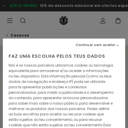
Avançar
DUPLA PROMO
10% de desconto adicional em ofertas esp
para
a
informação
do
produto
Casacos
Continuar sem aceitar
NOVO PRODUTO
FAZ UMA ESCOLHA PELOS TEUS DADOS
Nós e os nossos parceiros utilizamos cookies ou tecnologia
equivalente para armazenar e/ou aceder a informações
no teu dispositivo. Esta informação pessoal (como os teus
dados de navegação e endereço IP) pode ser utilizada
para te apresentar publicações e conteúdos
personalizados; para medir a publicidade e o desempenho
do conteúdo; para apresentar anúncios personalizados;
para saber mais sobre o nosso público; para desenvolver e
melhorar os produtos dos nossos parceiros. Podes definir
as tuas escolhas para aceitar ou recusar cookies que
estão sujeitos ao teu consentimento, ou para recusar
cookies que não estão sujeitos ao teu consentimento (tais