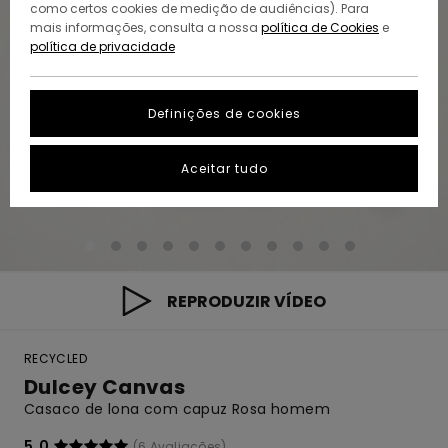
como certos cookies de medição de audiências). Para
mais informações, consulta a nossa
política de Cookies
e
política de privacidade
Definições de cookies
Aceitar tudo
REPRODUZIR VÍDEO
RECYCLED
Dulcey Canvas
Casaco de lona com capuz Rosa homem
5.0
(6 Avaliações)