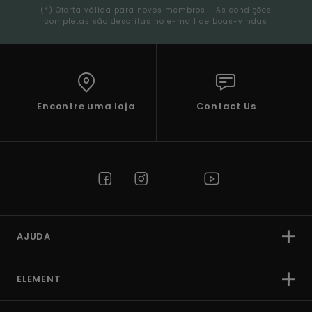
(*) Oferta válida para novos membros - As condições
completas são descritas no e-mail de boas-vindas
Encontre uma loja
Contact Us
AJUDA
ELEMENT