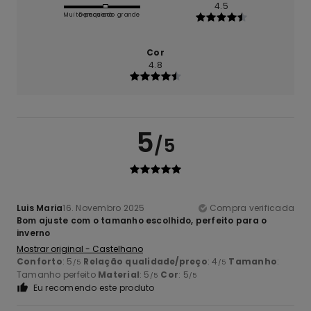
4.5
Muito pequeno
Demasiado grande
Cor
4.8
5
/5
Luis Maria
16. Novembro 2025
Compra verificada
Bom ajuste com o tamanho escolhido, perfeito para o
inverno
Mostrar original - Castelhano
Conforto
: 5
Relação qualidade/preço
: 4
Tamanho
:
/5
/5
Tamanho perfeito
Material
: 5
Cor
: 5
/5
/5
Eu recomendo este produto