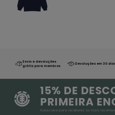
Envio e devoluções
Devoluções em 30 dia
grátis para membros
15% DE DESC
PRIMEIRA E
Subscreve para receberes as mais recentes