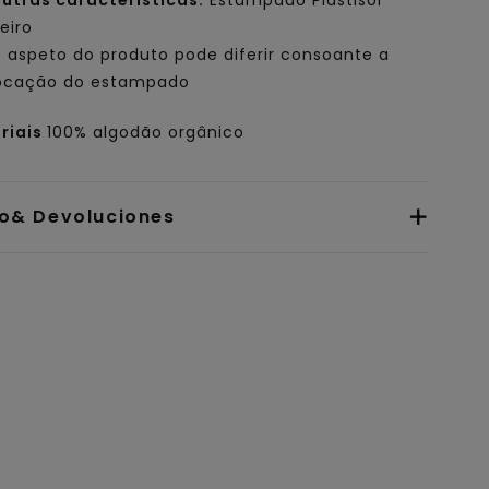
utras características:
Estampado Plastisol
eiro
 aspeto do produto pode diferir consoante a
ocação do estampado
riais
100% algodão orgânico
io& Devoluciones