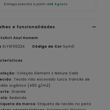
Entrega prevista a partir de
8 Agosto
alhes e funcionalidades
tshirt Azul Homem
o
ELYSF00224
Código de Cor
bym0
cterísticas
oleção:
Coleção Element x Nature Calls
ecido:
Tecido não escovado turco francês de
odão orgânico [450 g/m2]
orte:
Grande
ola:
Redonda
tiqueta da marca:
Etiqueta de tecido no peito