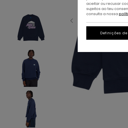
aceitar ou recusar co
sujeitos ao teu conse
consulta a nossa
polí
Definições de