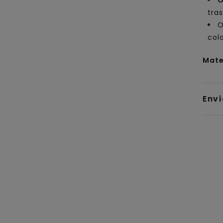
O
tras
O
col
Mate
Env