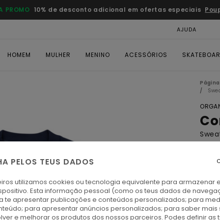
A PROMO
10% de desconto adicional em ofertas especiais
Pou
AJUDA
CAR
HOMEM
MULHER
MENINO
ACESSÓRIOS
SKATEBOA
Página 
Swe
ORGAN
Co
Swea
ECO-
HA PELOS TEUS DADOS
C
€ 95,
€ 4
iros utilizamos cookies ou tecnologia equivalente para armazenar 
spositivo. Esta informação pessoal (como os teus dados de navega
ra te apresentar publicações e conteúdos personalizados; para medi
Paga 
eúdo; para apresentar anúncios personalizados; para saber mais 
lver e melhorar os produtos dos nossos parceiros. Podes definir as 
OFER