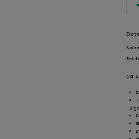
Det
Swea
Estil
Cara
C
T
alg
C
G
E