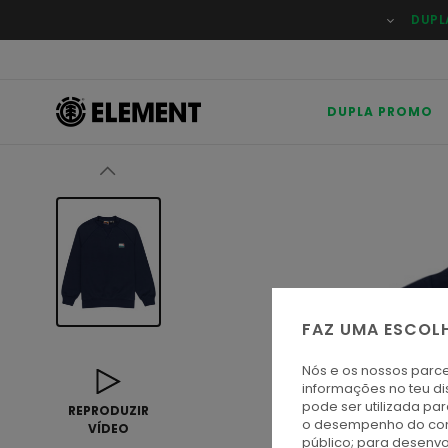
Avançar
DUPL
para
a
informação
do
produto
DUPLA PROMO
FAZ UMA ESCOL
Nós e os nossos parce
informações no teu di
pode ser utilizada pa
REPRODUZIR
o desempenho do cont
VÍDEO
público; para desenvo