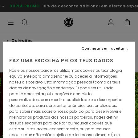
Avançar
O
10% de desconto adicional em ofertas especiais
Poupa Agor
para
a
seleção
da
grelha
de
produtos
Coleções
Smokey bear
Continuar sem aceitar
FAZ UMA ESCOLHA PELOS TEUS DADOS
Timber! High & Dry
Element x Gabriel Alcala
Element 
Nós e os nossos parceiros utilizamos cookies ou tecnologia
equivalente para armazenar e/ou aceder a informações
no teu dispositivo. Esta informação pessoal (como os teus
dados de navegação e endereço IP) pode ser utilizada
para te apresentar publicações e conteúdos
personalizados; para medir a publicidade e o desempenho
do conteúdo; para apresentar anúncios personalizados;
para saber mais sobre o nosso público; para desenvolver e
melhorar os produtos dos nossos parceiros. Podes definir
as tuas escolhas para aceitar ou recusar cookies que
estão sujeitos ao teu consentimento, ou para recusar
cookies que não estão sujeitos ao teu consentimento (tais