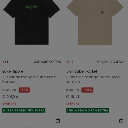
de
filtragem
1
12
ORGANIC COTTON
ORGANIC COTTON
Eaxe Ripple
Icon Label Pocket
T-shirt de manga curta Preto
T-shirt de manga curta Bege
Homem
homem
37%
46%
€ 45,00
€ 30,00
€ 28,35
€ 16,20
OFERTAS
OFERTAS
DUPLA PROMO 10% EXTRA
DUPLA PROMO 10% EXTRA