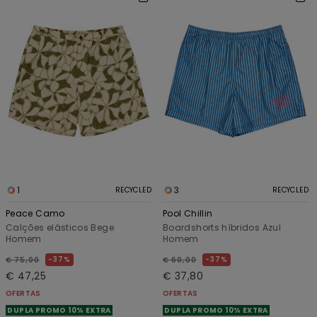
1
3
RECYCLED
RECYCLED
Peace Camo
Pool Chillin
Calções elásticos Bege
Boardshorts híbridos Azul
Homem
Homem
37%
37%
€ 75,00
€ 60,00
€ 47,25
€ 37,80
OFERTAS
OFERTAS
DUPLA PROMO 10% EXTRA
DUPLA PROMO 10% EXTRA