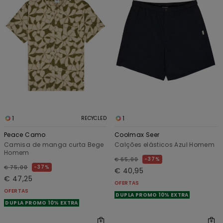
1
1
RECYCLED
Peace Camo
Coolmax Seer
Camisa de manga curta Bege
Calções elásticos Azul Homem
Homem
37%
€ 65,00
37%
€ 75,00
€ 40,95
€ 47,25
OFERTAS
OFERTAS
DUPLA PROMO 10% EXTRA
DUPLA PROMO 10% EXTRA