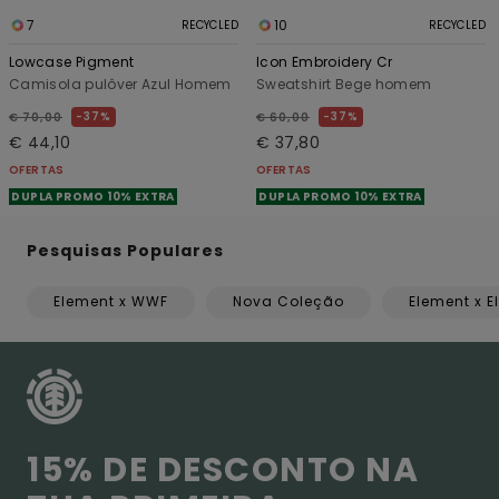
7
10
RECYCLED
RECYCLED
Lowcase Pigment
Icon Embroidery Cr
Camisola pulôver Azul Homem
Sweatshirt Bege homem
37%
37%
€ 70,00
€ 60,00
€ 44,10
€ 37,80
OFERTAS
OFERTAS
DUPLA PROMO 10% EXTRA
DUPLA PROMO 10% EXTRA
Pesquisas Populares
Element x WWF
Nova Coleção
Element x E
15% DE DESCONTO NA