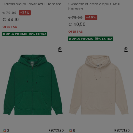
Camisola pulôver Azul Homem
Sweatshirt com capuz Azul
Homem
37%
€ 70,00
46%
€ 75,00
€ 44,10
€ 40,50
OFERTAS
OFERTAS
DUPLA PROMO 10% EXTRA
DUPLA PROMO 10% EXTRA
2
9
RECYCLED
RECYCLED