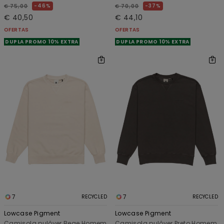
46%
37%
€ 75,00
€ 70,00
€ 40,50
€ 44,10
OFERTAS
OFERTAS
DUPLA PROMO 10% EXTRA
DUPLA PROMO 10% EXTRA
7
7
RECYCLED
RECYCLED
Lowcase Pigment
Lowcase Pigment
Camisola pulôver Bege Homem
Camisola pulôver Preto Homem