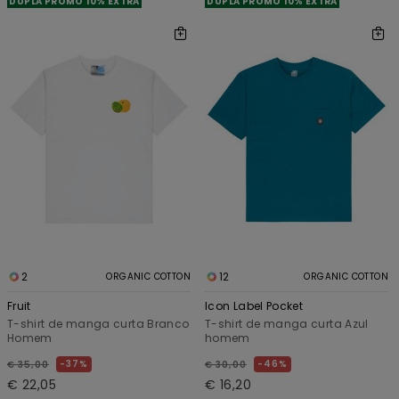
DUPLA PROMO 10% EXTRA
DUPLA PROMO 10% EXTRA
2
12
ORGANIC COTTON
ORGANIC COTTON
Fruit
Icon Label Pocket
T-shirt de manga curta Branco
T-shirt de manga curta Azul
Homem
homem
37%
46%
€ 35,00
€ 30,00
€ 22,05
€ 16,20