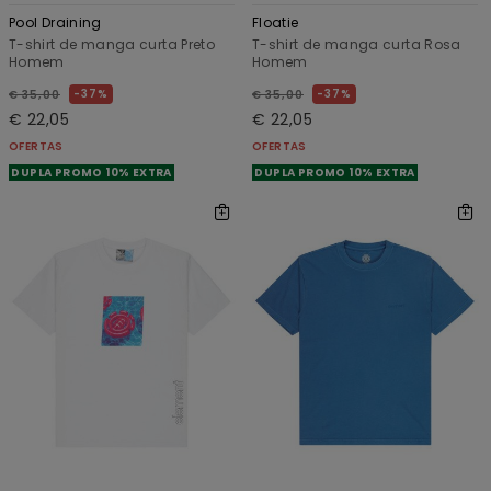
Pool Draining
Floatie
T-shirt de manga curta Preto
T-shirt de manga curta Rosa
Homem
Homem
37%
37%
€ 35,00
€ 35,00
€ 22,05
€ 22,05
OFERTAS
OFERTAS
DUPLA PROMO 10% EXTRA
DUPLA PROMO 10% EXTRA