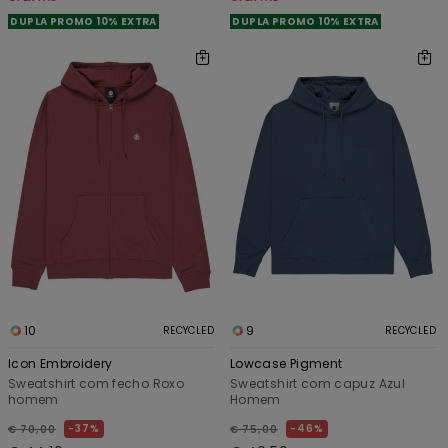
DUPLA PROMO 10% EXTRA
DUPLA PROMO 10% EXTRA
10
9
RECYCLED
RECYCLED
Icon Embroidery
Lowcase Pigment
Sweatshirt com fecho Roxo
Sweatshirt com capuz Azul
homem
Homem
37%
46%
€ 70,00
€ 75,00