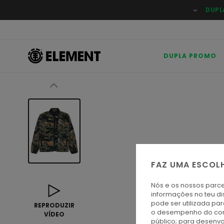
Avançar
DUPL
para
a
informação
do
produto
DUPLA PROMO
FAZ UMA ESCOL
Nós e os nossos parce
informações no teu di
pode ser utilizada pa
REPRODUZIR
o desempenho do cont
VÍDEO
público; para desenvo