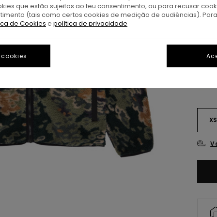
OFER
okies que estão sujeitos ao teu consentimento, ou para recusar coo
DUPL
ntimento (tais como certos cookies de medição de audiências). Par
tica de Cookies
e
política de privacidade
T
Cor
 cookies
Ace
X
V