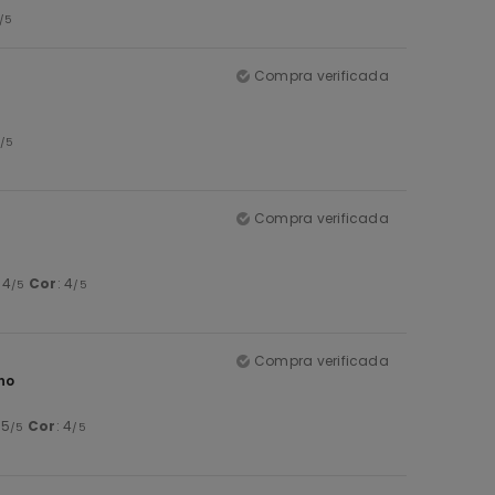
/5
Compra verificada
/5
Compra verificada
: 4
Cor
: 4
/5
/5
Compra verificada
no
 5
Cor
: 4
/5
/5