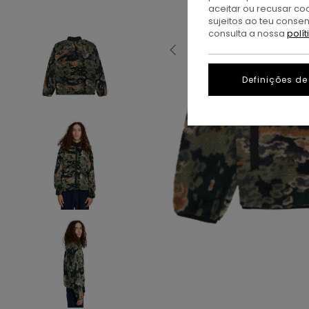
aceitar ou recusar co
sujeitos ao teu conse
consulta a nossa
polí
Definições de