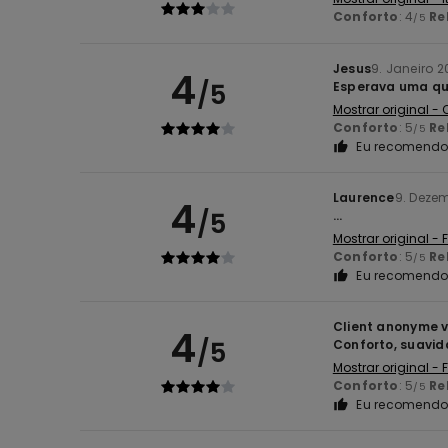
Conforto
: 4
Re
/5
Jesus
9. Janeiro 
4
/5
Esperava uma qu
Mostrar original -
Conforto
: 5
Re
/5
Eu recomendo 
Laurence
9. Deze
4
/5
...
Mostrar original -
Conforto
: 5
Re
/5
Eu recomendo 
Client anonyme v
4
/5
Conforto, suavid
Mostrar original -
Conforto
: 5
Re
/5
Eu recomendo 