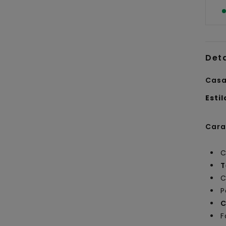
Det
Casa
Estil
Cara
C
T
C
P
C
F