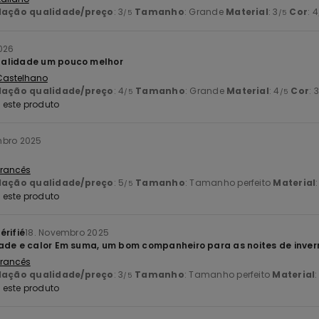
lação qualidade/preço
: 3
Tamanho
: Grande
Material
: 3
Cor
: 4
/5
/5
2026
alidade um pouco melhor
 Castelhano
lação qualidade/preço
: 4
Tamanho
: Grande
Material
: 4
Cor
: 3
/5
/5
este produto
mbro 2025
 Francês
lação qualidade/preço
: 5
Tamanho
: Tamanho perfeito
Material
/5
este produto
érifié
18. Novembro 2025
ade e calor Em suma, um bom companheiro para as noites de inver
 Francês
lação qualidade/preço
: 3
Tamanho
: Tamanho perfeito
Material
:
/5
este produto