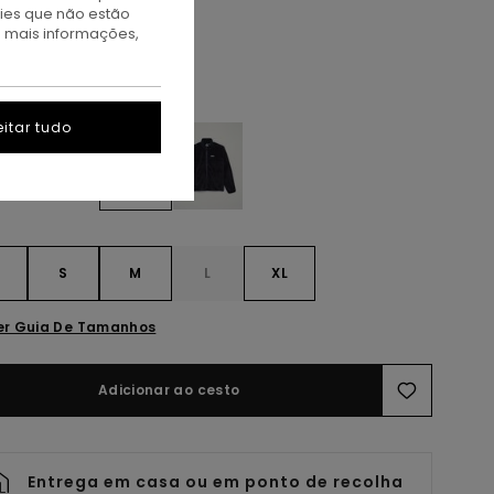
TAS
kies que não estão
A PROMO 10% EXTRA
a mais informações,
ree Fungi
itar tudo
S
S
M
L
XL
er Guia De Tamanhos
Adicionar ao cesto
Entrega em casa ou em ponto de recolha