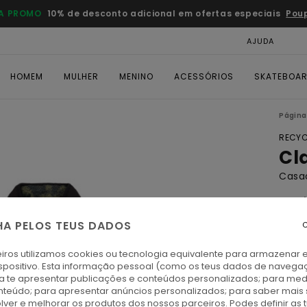
A PROMO
10% de desconto adicional em ofertas especiais
Pou
AJUDA
CAR
HOMEM
MULHER
MENINO
ACESSÓRIOS
SKATEBOA
Página 
RECYC
Cl
Casa
4.4
ECO-
HA PELOS TEUS DADOS
C
€ 100
€ 5
iros utilizamos cookies ou tecnologia equivalente para armazenar 
spositivo. Esta informação pessoal (como os teus dados de navega
ra te apresentar publicações e conteúdos personalizados; para medi
Paga 
eúdo; para apresentar anúncios personalizados; para saber mais 
lver e melhorar os produtos dos nossos parceiros. Podes definir as 