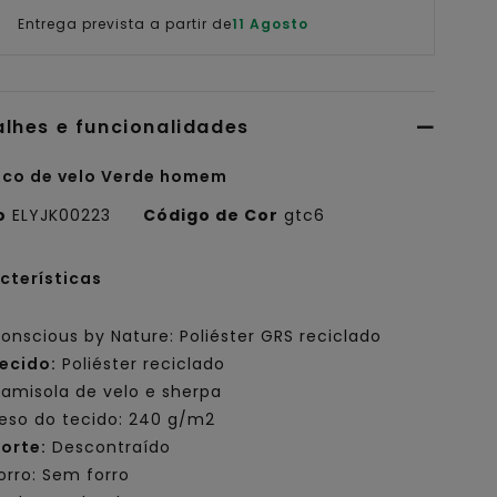
Entrega prevista a partir de
11 Agosto
alhes e funcionalidades
co de velo Verde homem
o
ELYJK00223
Código de Cor
gtc6
cterísticas
onscious by Nature: Poliéster GRS reciclado
ecido:
Poliéster reciclado
amisola de velo e sherpa
eso do tecido: 240 g/m2
orte:
Descontraído
orro: Sem forro