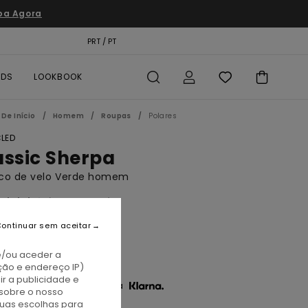
pa Agora
TÃO PRESENTE
PRT / PT
LOCALIZADOR DE LOJAS
RDS
LOOKBOOK
De Início
Homem
Roupas
Polares
LED
assic Sherpa
co de velo Verde homem
(9 Avaliações)
BONUS
ontinuar sem aceitar
,00
46%
4,00
e/ou aceder a
ção e endereço IP)
r a publicidade e
3 x € 18,00 sem juros com a
sobre o nosso
tuas escolhas para