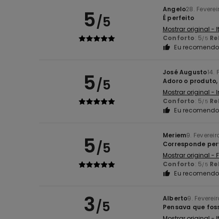
Angelo
28. Fevere
5
/5
É perfeito
Mostrar original - 
Conforto
: 5
Re
/5
Eu recomendo 
José Augusto
14. 
5
/5
Adoro o produto,
Mostrar original - 
Conforto
: 5
Re
/5
Eu recomendo 
Meriem
9. Feverei
5
/5
Corresponde per
Mostrar original -
Conforto
: 5
Re
/5
Eu recomendo 
3
Alberto
9. Feverei
/5
Pensava que fo
Mostrar original - 