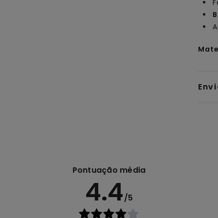
F
B
A
Mate
Env
Pontuação média
4.4
/5