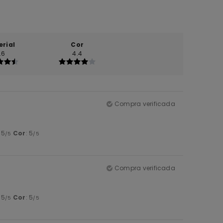
erial
Cor
.6
4.4
Compra verificada
: 5
Cor
: 5
/5
/5
Compra verificada
: 5
Cor
: 5
/5
/5