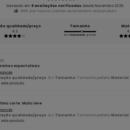
baseado em
9 avaliações verificadas
desde Novembro 2025
89% dos nossos clientes recomendam este produto
ção qualidade/preço
Tamanho
Mat
4.3
4
Muito pequeno
Demasiado grande
026
minhas expectativas
 Francês
lação qualidade/preço
: 5
Tamanho
: Tamanho perfeito
Material
/5
este produto
timo corte. Muito leve
 Francês
lação qualidade/preço
: 4
Tamanho
: Tamanho perfeito
Material
/5
este produto