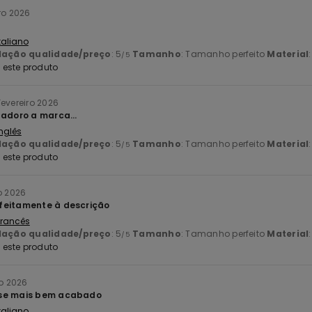
iro 2026
Italiano
lação qualidade/preço
: 5
Tamanho
: Tamanho perfeito
Material
/5
este produto
Fevereiro 2026
 adoro a marca...
Inglês
lação qualidade/preço
: 5
Tamanho
: Tamanho perfeito
Material
/5
este produto
ro 2026
feitamente à descrição
 Francês
lação qualidade/preço
: 5
Tamanho
: Tamanho perfeito
Material
/5
este produto
ro 2026
sse mais bem acabado
Italiano