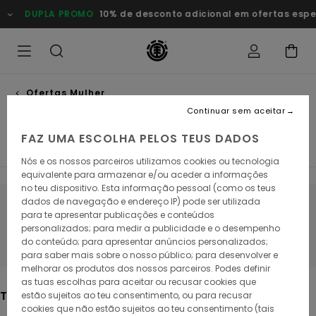
Avançar
O
10% de desconto adicional em ofertas especiais
Poupa Agor
para
a
seleção
da
grelha
de
produtos
Ofertas Mulher
Mid-season
Continuar sem aceitar
FAZ UMA ESCOLHA PELOS TEUS DADOS
Tops & T-Shirts
Sweats
Calças
Casacos
Ver T
Nós e os nossos parceiros utilizamos cookies ou tecnologia
equivalente para armazenar e/ou aceder a informações
no teu dispositivo. Esta informação pessoal (como os teus
dados de navegação e endereço IP) pode ser utilizada
Fica atento/a, os produtos voltam em
para te apresentar publicações e conteúdos
personalizados; para medir a publicidade e o desempenho
breve
do conteúdo; para apresentar anúncios personalizados;
para saber mais sobre o nosso público; para desenvolver e
melhorar os produtos dos nossos parceiros. Podes definir
as tuas escolhas para aceitar ou recusar cookies que
Também poderás gostar
estão sujeitos ao teu consentimento, ou para recusar
cookies que não estão sujeitos ao teu consentimento (tais