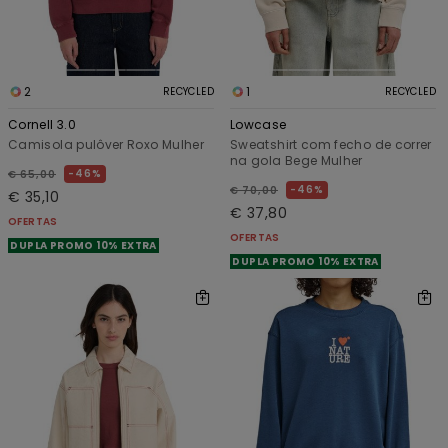
2
1
RECYCLED
RECYCLED
Cornell 3.0
Lowcase
Camisola pulôver Roxo Mulher
Sweatshirt com fecho de correr
na gola Bege Mulher
46%
€ 65,00
46%
€ 70,00
€ 35,10
€ 37,80
OFERTAS
OFERTAS
DUPLA PROMO 10% EXTRA
DUPLA PROMO 10% EXTRA