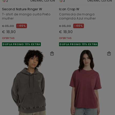
2
3
ORGANIC COTTON
ORGANIC COTTON
Second Nature Ringer W
Icon Crop W
T-shirt de manga curta Preto
Camisola de manga
mulher
comprida Azul mulher
46%
46%
€ 35,00
€ 35,00
€ 18,90
€ 18,90
OFERTAS
OFERTAS
DUPLA PROMO 10% EXTRA
DUPLA PROMO 10% EXTRA