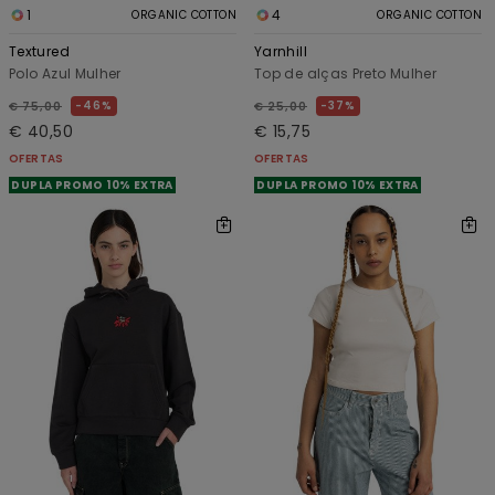
1
4
ORGANIC COTTON
ORGANIC COTTON
Textured
Yarnhill
Polo Azul Mulher
Top de alças Preto Mulher
46%
37%
€ 75,00
€ 25,00
€ 40,50
€ 15,75
OFERTAS
OFERTAS
DUPLA PROMO 10% EXTRA
DUPLA PROMO 10% EXTRA