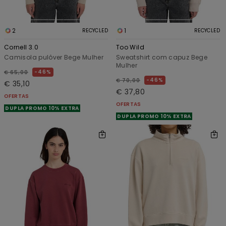
2
1
RECYCLED
RECYCLED
Cornell 3.0
Too Wild
Camisola pulôver Bege Mulher
Sweatshirt com capuz Bege
Mulher
46%
€ 65,00
46%
€ 70,00
€ 35,10
€ 37,80
OFERTAS
OFERTAS
DUPLA PROMO 10% EXTRA
DUPLA PROMO 10% EXTRA