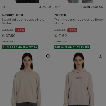
1
7
RECYCLED
ORGANIC COTTON
Sunday Head
Yarnhill
Sweatshirt com capuz Preto
T-shirt de mangas curtas Bege
Mulher
Mulher
46%
28%
€ 70,00
€ 30,00
€ 37,80
€ 21,60
OFERTAS
OFERTAS
DUPLA PROMO 10% EXTRA
DUPLA PROMO 10% EXTRA