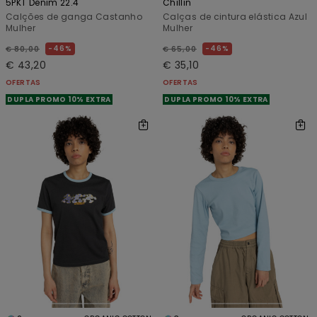
5PKT Denim 22.4"
Chillin
Calções de ganga Castanho
Calças de cintura elástica Azul
Mulher
Mulher
46%
46%
€ 80,00
€ 65,00
€ 43,20
€ 35,10
OFERTAS
OFERTAS
DUPLA PROMO 10% EXTRA
DUPLA PROMO 10% EXTRA