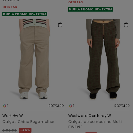
OFERTAS
OFERTAS
DUPLA PROMO 10% EXTRA
DUPLA PROMO 10% EXTRA
1
1
RECYCLED
RECYCLED
Work Hw W
Westward Corduroy W
Calças Chino Bege mulher
Calças de bombazina Multi
mulher
46%
€ 80,00