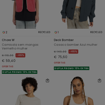
2
1
RECYCLED
RECYCLED
Chore W
Deck Bomber
Camisola sem mangas
Casaco bomber Azul mulher
Vermelho mulher
46%
€ 140,00
46%
€ 110,00
€ 75,60
€ 59,40
OFERTAS
OFERTAS
DUPLA PROMO 10% EXTRA
DUPLA PROMO 10% EXTRA