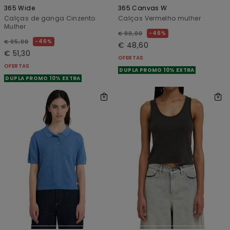
365 Wide
365 Canvas W
Calças de ganga Cinzento
Calças Vermelho mulher
Mulher
46%
€ 90,00
46%
€ 95,00
€ 48,60
€ 51,30
OFERTAS
OFERTAS
DUPLA PROMO 10% EXTRA
DUPLA PROMO 10% EXTRA