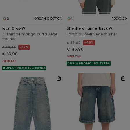
3
1
ORGANIC COTTON
RECYCLED
Icon Crop W
Shepherd Funnel Neck W
T-shirt de manga curta Bege
Parca pulôver Bege mulher
mulher
46%
€ 85,00
37%
€ 30,00
€ 45,90
€ 18,90
OFERTAS
OFERTAS
DUPLA PROMO 10% EXTRA
DUPLA PROMO 10% EXTRA