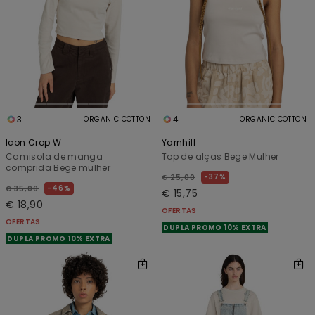
3
4
ORGANIC COTTON
ORGANIC COTTON
Icon Crop W
Yarnhill
Camisola de manga
Top de alças Bege Mulher
comprida Bege mulher
37%
€ 25,00
46%
€ 35,00
€ 15,75
€ 18,90
OFERTAS
OFERTAS
DUPLA PROMO 10% EXTRA
DUPLA PROMO 10% EXTRA