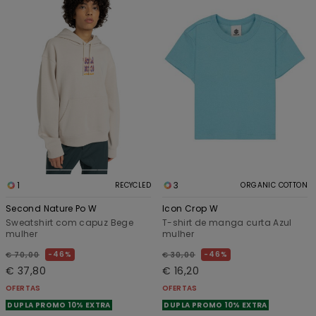
1
3
RECYCLED
ORGANIC COTTON
Second Nature Po W
Icon Crop W
Sweatshirt com capuz Bege
T-shirt de manga curta Azul
mulher
mulher
46%
46%
€ 70,00
€ 30,00
€ 37,80
€ 16,20
OFERTAS
OFERTAS
DUPLA PROMO 10% EXTRA
DUPLA PROMO 10% EXTRA