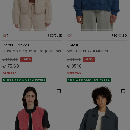
1
1
RECYCLED
RECYCLED
Chore Canvas
I Heart
Casaco de ganga Bege Mulher
Sweatshirt Azul Mulher
46%
46%
€ 140,00
€ 65,00
€ 75,60
€ 35,10
OFERTAS
OFERTAS
DUPLA PROMO 10% EXTRA
DUPLA PROMO 10% EXTRA