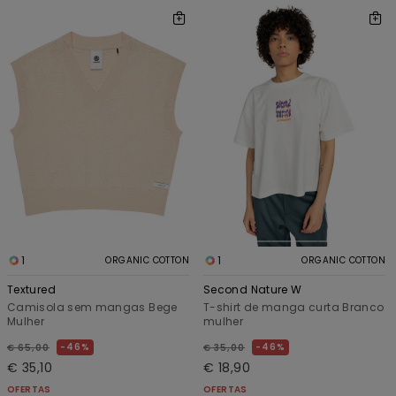
1
1
ORGANIC COTTON
ORGANIC COTTON
Textured
Second Nature W
Camisola sem mangas Bege
T-shirt de manga curta Branco
Mulher
mulher
46%
46%
€ 65,00
€ 35,00
€ 35,10
€ 18,90
OFERTAS
OFERTAS