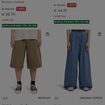
Branco mulher
37%
€ 70,00
46%
€ 105,00
€ 44,10
€ 56,70
OFERTAS
OFERTAS
DUPLA PROMO 10% EXTRA
DUPLA PROMO 10% EXTRA
2
1
RECYCLED
ORGANIC COTTON