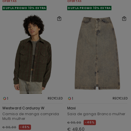
OFERTAS
OFERTAS
DUPLA PROMO 10% EXTRA
DUPLA PROMO 10% EXTRA
1
1
RECYCLED
RECYCLED
Westward Corduroy W
Maxi
Camisa de manga comprida
Saia de ganga Branco mulher
Multi mulher
46%
€ 90,00
46%
€ 90,00
€ 48,60