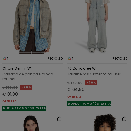
1
1
RECYCLED
RECYCLED
Chore Denim W
70 Dungaree W
Casaco de ganga Branco
Jardineiras Cinzento mulher
mulher
46%
€ 120,00
46%
€ 150,00
€ 64,80
€ 81,00
OFERTAS
OFERTAS
DUPLA PROMO 10% EXTRA
DUPLA PROMO 10% EXTRA