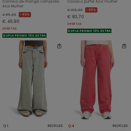
Camisa de manga comprida
Casaco puffer Azul mulher
Azul Mulher
46%
€ 155,00
46%
€ 85,00
€ 83,70
€ 45,90
OFERTAS
OFERTAS
DUPLA PROMO 10% EXTRA
DUPLA PROMO 10% EXTRA
1
4
RECYCLED
RECYCLED