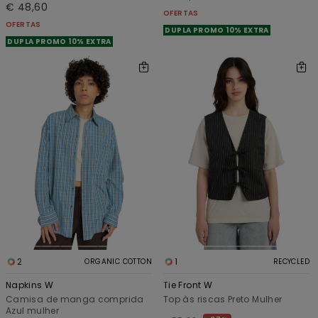
€ 48,60
OFERTAS
OFERTAS
DUPLA PROMO 10% EXTRA
DUPLA PROMO 10% EXTRA
2
1
ORGANIC COTTON
RECYCLED
Napkins W
Tie Front W
Camisa de manga comprida
Top às riscas Preto Mulher
Azul mulher