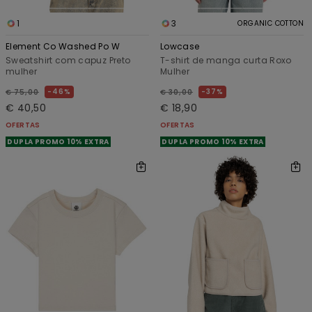
1
3
ORGANIC COTTON
Element Co Washed Po W
Lowcase
Sweatshirt com capuz Preto
T-shirt de manga curta Roxo
mulher
Mulher
46%
37%
€ 75,00
€ 30,00
€ 40,50
€ 18,90
OFERTAS
OFERTAS
DUPLA PROMO 10% EXTRA
DUPLA PROMO 10% EXTRA