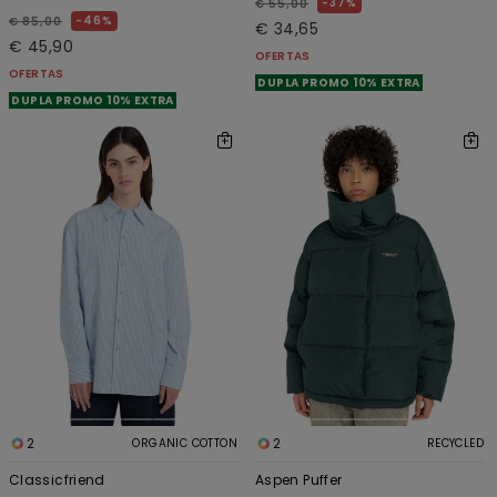
37%
€ 55,00
46%
€ 85,00
€ 34,65
€ 45,90
OFERTAS
OFERTAS
DUPLA PROMO 10% EXTRA
DUPLA PROMO 10% EXTRA
2
2
ORGANIC COTTON
RECYCLED
Classicfriend
Aspen Puffer