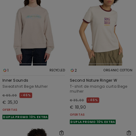
1
2
RECYCLED
ORGANIC COTTON
Inner Sounds
Second Nature Ringer W
Sweatshirt Bege Mulher
T-shirt de manga curta Bege
mulher
46%
€ 65,00
46%
€ 35,00
€ 35,10
€ 18,90
OFERTAS
OFERTAS
DUPLA PROMO 10% EXTRA
DUPLA PROMO 10% EXTRA