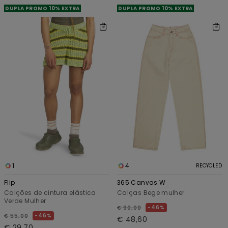
DUPLA PROMO 10% EXTRA
DUPLA PROMO 10% EXTRA
1
4
RECYCLED
Flip
365 Canvas W
Calções de cintura elástica
Calças Bege mulher
Verde Mulher
46%
€ 90,00
46%
€ 55,00
€ 48,60
€ 29,70